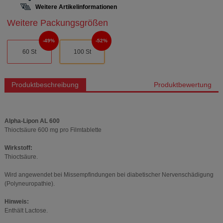
Weitere Artikelinformationen
Weitere Packungsgrößen
49%
52%
60 St
100 St
Produktbeschreibung
Produktbewertung
Alpha-Lipon AL 600
Thioctsäure 600 mg pro Filmtablette
Wirkstoff:
Thioctsäure.
Wird angewendet bei Missempfindungen bei diabetischer Nervenschädigung
(Polyneuropathie).
Hinweis:
Enthält Lactose.