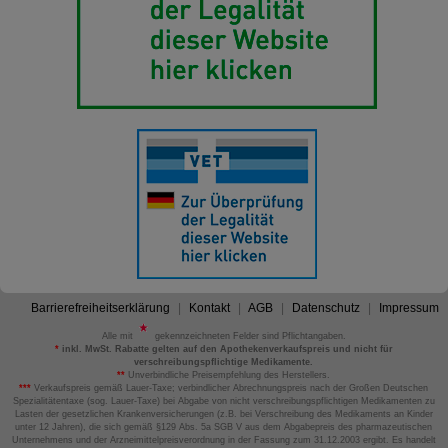
Barrierefreiheitserklärung
Kontakt
AGB
Datenschutz
Impressum
Alle mit
gekennzeichneten Felder sind Pflichtangaben.
*
inkl. MwSt. Rabatte gelten auf den Apothekenverkaufspreis und nicht für
verschreibungspflichtige Medikamente.
**
Unverbindliche Preisempfehlung des Herstellers.
***
Verkaufspreis gemäß Lauer-Taxe; verbindlicher Abrechnungspreis nach der Großen Deutschen
Spezialitätentaxe (sog. Lauer-Taxe) bei Abgabe von nicht verschreibungspflichtigen Medikamenten zu
Lasten der gesetzlichen Krankenversicherungen (z.B. bei Verschreibung des Medikaments an Kinder
unter 12 Jahren), die sich gemäß §129 Abs. 5a SGB V aus dem Abgabepreis des pharmazeutischen
Unternehmens und der Arzneimittelpreisverordnung in der Fassung zum 31.12.2003 ergibt. Es handelt