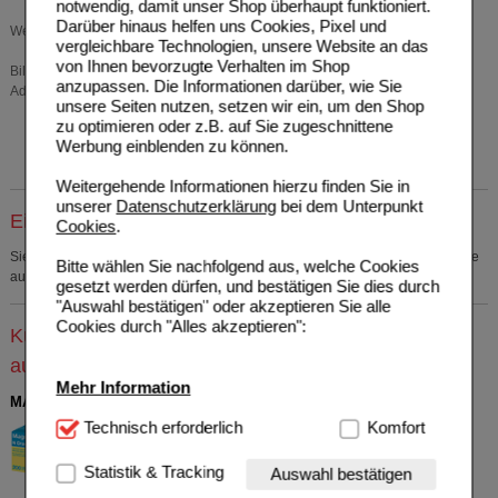
notwendig, damit unser Shop überhaupt funktioniert.
Darüber hinaus helfen uns Cookies, Pixel und
Weitere Gesundheitinformationen finden Sie hier: www.aliud.de/gesundheit
vergleichbare Technologien, unsere Website an das
von Ihnen bevorzugte Verhalten im Shop
Bildquellen: AdobeStock/tbel, istockphoto.com/GrapeImages,
anzupassen. Die Informationen darüber, wie Sie
AdobeStock/Prostock-studio, AdobeStock/Viacheslav Iakobchuk
unsere Seiten nutzen, setzen wir ein, um den Shop
zu optimieren oder z.B. auf Sie zugeschnittene
Werbung einblenden zu können.
Weitergehende Informationen hierzu finden Sie in
unserer
Datenschutzerklärung
bei dem Unterpunkt
Einkaufsliste auswählen
Cookies
.
Sie müssen
sich anmelden
um den ausgewählten Artikel in eine Einkaufsliste
Bitte wählen Sie nachfolgend aus, welche Cookies
aufzunehmen.
gesetzt werden dürfen, und bestätigen Sie dies durch
"Auswahl bestätigen" oder akzeptieren Sie alle
Cookies durch "Alles akzeptieren":
Kunden, die dieses Produkt gekauft haben, kauften
auch
Mehr Information
MAGNESIUM VERLA N Dragees
Technisch Notwendig:
Technisch erforderlich
Hierbei handelt es sich um
Komfort
Verla-Pharm Arzneimittel
2
Cookies, die für die Grundfunktionen unserer
GmbH & Co. KG
AVP
***
18,99 €
Website notwendig sind (z.B. Navigation, Warenkorb,
04911945
Unser Preis
*
13,19 €
Statistik & Tracking
Auswahl bestätigen
Kundenkonto), weshalb auf diese nicht verzichtet
200
St
Tabletten,
Sie sparen
5,80 €
(
31%
)