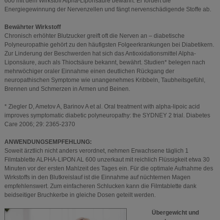
600 mit dem Wirkstoff Alpha-Liponsäure bewährt. Er fördert die
Energiegewinnung der Nervenzellen und fängt nervenschädigende Stoffe ab.
Bewährter Wirkstoff
Chronisch erhöhter Blutzucker greift oft die Nerven an – diabetische
Polyneuropathie gehört zu den häufigsten Folgeerkrankungen bei Diabetikern.
Zur Linderung der Beschwerden hat sich das Antioxidationsmittel Alpha-
Liponsäure, auch als Thioctsäure bekannt, bewährt. Studien* belegen nach
mehrwöchiger oraler Einnahme einen deutlichen Rückgang der
neuropathischen Symptome wie unangenehmes Kribbeln, Taubheitsgefühl,
Brennen und Schmerzen in Armen und Beinen.
* Ziegler D, Ametov A, Barinov A et al. Oral treatment with alpha-lipoic acid
improves symptomatic diabetic polyneuropathy: the SYDNEY 2 trial. Diabetes
Care 2006; 29: 2365-2370
ANWENDUNGSEMPFEHLUNG:
Soweit ärztlich nicht anders verordnet, nehmen Erwachsene täglich 1
Filmtablette ALPHA-LIPON AL 600 unzerkaut mit reichlich Flüssigkeit etwa 30
Minuten vor der ersten Mahlzeit des Tages ein. Für die optimale Aufnahme des
Wirkstoffs in den Blutkreislauf ist die Einnahme auf nüchternen Magen
empfehlenswert. Zum einfacheren Schlucken kann die Filmtablette dank
beidseitiger Bruchkerbe in gleiche Dosen geteilt werden.
Übergewicht und