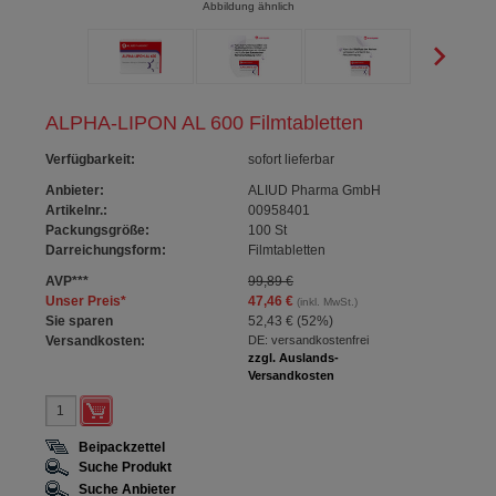
Abbildung ähnlich
ALPHA-LIPON AL 600 Filmtabletten
Verfügbarkeit
:
sofort lieferbar
Anbieter:
ALIUD Pharma GmbH
Artikelnr.:
00958401
Packungsgröße:
100
St
Darreichungsform:
Filmtabletten
AVP
***
99,89 €
Unser Preis
*
47,46 €
(inkl. MwSt.)
Sie sparen
52,43 €
(
52%
)
Versandkosten:
DE: versandkostenfrei
zzgl. Auslands-
Versandkosten
Beipackzettel
Suche Produkt
Suche Anbieter