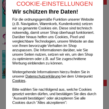
Bewertung
COOKIE-EINSTELLUNGEN
Wir schützen Ihre Daten!
Für die ordnungsgemäße Funktion unserer Website
(z.B. Navigation, Warenkorb, Kundenkonto) setzen
wir so genannte Cookies ein. Diese sind technisch
notwendig, damit unser Shop überhaupt funktioniert.
Darüber hinaus helfen uns Cookies, Pixel und
vergleichbare Technologien, unsere Website an das
von Ihnen bevorzugte Verhalten im Shop
anzupassen. Die Informationen darüber, wie Sie
unsere Seiten nutzen, setzen wir ein, um den Shop
zu optimieren oder z.B. auf Sie zugeschnittene
Werbung einblenden zu können.
Weitergehende Informationen hierzu finden Sie in
unserer
Datenschutzerklärung
bei dem Unterpunkt
Cookies
.
Bestellung
Bitte wählen Sie nachfolgend aus, welche Cookies
Hilfe zur Anmeldung
gesetzt werden dürfen, und bestätigen Sie dies durch
Hilfe zum Bestellvorgang
"Auswahl bestätigen" oder akzeptieren Sie alle
Zahlungsmöglichkeiten
Cookies durch "Alles akzeptieren":
Rezepte einlösen
Freiumschläge anfordern