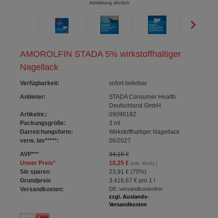
Abbildung ähnlich
AMOROLFIN STADA 5% wirkstoffhaltiger
Nagellack
Verfügbarkeit
:
sofort lieferbar
Anbieter:
STADA Consumer Health
Deutschland GmbH
Artikelnr.:
09098182
Packungsgröße:
3
ml
Darreichungsform:
Wirkstoffhaltiger Nagellack
verw. bis*****:
06/2027
AVP
***
34,16 €
Unser Preis
*
10,25 €
(inkl. MwSt.)
Sie sparen
23,91 €
(
70%
)
Grundpreis
3.416,67 €
pro 1 l
Versandkosten:
DE: versandkostenfrei
zzgl. Auslands-
Versandkosten