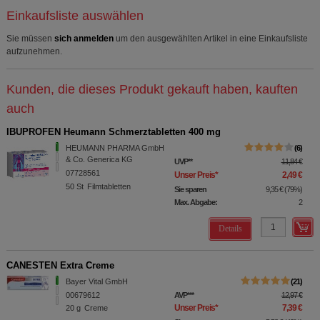
Einkaufsliste auswählen
Sie müssen
sich anmelden
um den ausgewählten Artikel in eine Einkaufsliste
aufzunehmen.
Kunden, die dieses Produkt gekauft haben, kauften
auch
IBUPROFEN Heumann Schmerztabletten 400 mg
HEUMANN PHARMA GmbH
6
& Co. Generica KG
UVP
**
11,84 €
07728561
Unser Preis
*
2,49 €
50
St
Filmtabletten
Sie sparen
9,35 €
(
79%
)
Max. Abgabe:
2
Details
CANESTEN Extra Creme
Bayer Vital GmbH
21
00679612
AVP
***
12,97 €
Unser Preis
*
7,39 €
20
g
Creme