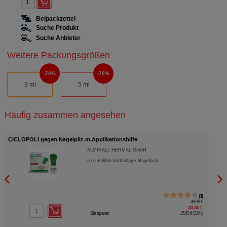
Beipackzettel
Suche Produkt
Suche Anbieter
Weitere Packungsgrößen
70%
70%
3 ml
5 ml
Häufig zusammen angesehen
CICLOPOLI gegen Nagelpilz m.Applikationshilfe
GINK
ALMIRALL HERMAL GmbH
6.6
ml
Wirkstoffhaltiger Nagellack
3
48,98 €
33,35 €
Sie sparen
15,63 €
(
32%
)