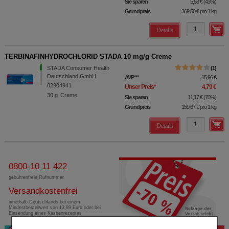
Sie sparen
5,58 €
(
43%
)
Grundpreis
369,50 €
pro 1 kg
Details
TERBINAFINHYDROCHLORID STADA 10 mg/g Creme
STADA Consumer Health
1
Deutschland GmbH
AVP
***
15,96 €
02904941
Unser Preis
*
4,79 €
30
g
Creme
Sie sparen
11,17 €
(
70%
)
Grundpreis
159,67 €
pro 1 kg
Details
0800-10 11 422
gebührenfreie Rufnummer
Versandkostenfrei
innerhalb Deutschlands bei einem
Mindestbestellwert von 13,99 Euro oder bei
Einsendung eines Kassenrezeptes