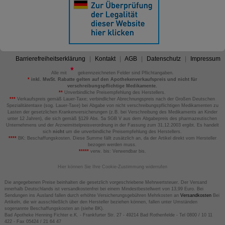
Barrierefreiheitserklärung
Kontakt
AGB
Datenschutz
Impressum
Alle mit
gekennzeichneten Felder sind Pflichtangaben.
*
inkl. MwSt. Rabatte gelten auf den Apothekenverkaufspreis und nicht für
verschreibungspflichtige Medikamente.
**
Unverbindliche Preisempfehlung des Herstellers.
***
Verkaufspreis gemäß Lauer-Taxe; verbindlicher Abrechnungspreis nach der Großen Deutschen
Spezialitätentaxe (sog. Lauer-Taxe) bei Abgabe von nicht verschreibungspflichtigen Medikamenten zu
Lasten der gesetzlichen Krankenversicherungen (z.B. bei Verschreibung des Medikaments an Kinder
unter 12 Jahren), die sich gemäß §129 Abs. 5a SGB V aus dem Abgabepreis des pharmazeutischen
Unternehmens und der Arzneimittelpreisverordnung in der Fassung zum 31.12.2003 ergibt. Es handelt
sich
nicht
um die unverbindliche Preisempfehlung des Herstellers.
****
BK: Beschaffungskosten. Diese Summe fällt zusätzlich an, da der Artikel direkt vom Hersteller
bezogen werden muss.
*****
verw. bis: Verwendbar bis.
Hier können Sie Ihre Cookie-Zustimmung widerrufen
Die angegebenen Preise beinhalten die gesetzlich vorgeschriebene Mehrwertsteuer. Der Versand
innerhalb Deutschlands ist versandkostenfrei bei einem Mindestbestellwert von 13,99 Euro. Bei
Sendungen ins Ausland fallen durch erhöhte Versicherungsgebühren Mehrkosten an
Versandkosten
Bei
Artikeln, die wir ausschließlich über den Hersteller beziehen können, fallen unter Umständen
sogenannte Beschaffungskosten an (siehe BK).
Bad Apotheke Henning Fichter e.K. - Frankfurter Str. 27 - 49214 Bad Rothenfelde - Tel 0800 / 10 11
422 - Fax 05424 / 21 64 47