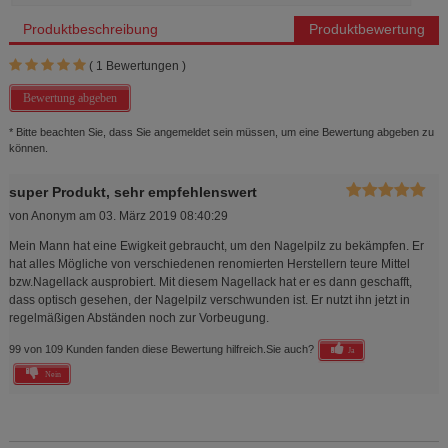
Produktbeschreibung
Produktbewertung
(
1
Bewertungen )
Bewertung abgeben
* Bitte beachten Sie, dass Sie angemeldet sein müssen, um eine Bewertung abgeben zu
können.
super Produkt, sehr empfehlenswert
von
Anonym
am
03. März 2019 08:40:29
Mein Mann hat eine Ewigkeit gebraucht, um den Nagelpilz zu bekämpfen. Er
hat alles Mögliche von verschiedenen renomierten Herstellern teure Mittel
bzw.Nagellack ausprobiert. Mit diesem Nagellack hat er es dann geschafft,
dass optisch gesehen, der Nagelpilz verschwunden ist. Er nutzt ihn jetzt in
regelmäßigen Abständen noch zur Vorbeugung.
99 von 109 Kunden fanden diese Bewertung hilfreich.
Sie auch?
Ja
Nein