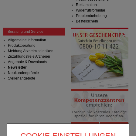
Reklamation
Widerrufsformular
Problembehebung
Bestellschein
Beratung und Service
Allgemeine Information
Produktberatung
Meldung Arzneimittelrisiken
Zuzahlungsfreie Arzneien
Angebote & Downloads
Newsletter
Neukundenprämie
Stellenangebote
COOKIE-EINSTELLUNGEN