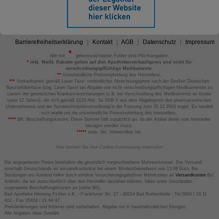
Barrierefreiheitserklärung
Kontakt
AGB
Datenschutz
Impressum
Alle mit
gekennzeichneten Felder sind Pflichtangaben.
*
inkl. MwSt. Rabatte gelten auf den Apothekenverkaufspreis und nicht für
verschreibungspflichtige Medikamente.
**
Unverbindliche Preisempfehlung des Herstellers.
***
Verkaufspreis gemäß Lauer-Taxe; verbindlicher Abrechnungspreis nach der Großen Deutschen
Spezialitätentaxe (sog. Lauer-Taxe) bei Abgabe von nicht verschreibungspflichtigen Medikamenten zu
Lasten der gesetzlichen Krankenversicherungen (z.B. bei Verschreibung des Medikaments an Kinder
unter 12 Jahren), die sich gemäß §129 Abs. 5a SGB V aus dem Abgabepreis des pharmazeutischen
Unternehmens und der Arzneimittelpreisverordnung in der Fassung zum 31.12.2003 ergibt. Es handelt
sich
nicht
um die unverbindliche Preisempfehlung des Herstellers.
****
BK: Beschaffungskosten. Diese Summe fällt zusätzlich an, da der Artikel direkt vom Hersteller
bezogen werden muss.
*****
verw. bis: Verwendbar bis.
Hier können Sie Ihre Cookie-Zustimmung widerrufen
Die angegebenen Preise beinhalten die gesetzlich vorgeschriebene Mehrwertsteuer. Der Versand
innerhalb Deutschlands ist versandkostenfrei bei einem Mindestbestellwert von 13,99 Euro. Bei
Sendungen ins Ausland fallen durch erhöhte Versicherungsgebühren Mehrkosten an
Versandkosten
Bei
Artikeln, die wir ausschließlich über den Hersteller beziehen können, fallen unter Umständen
sogenannte Beschaffungskosten an (siehe BK).
Bad Apotheke Henning Fichter e.K. - Frankfurter Str. 27 - 49214 Bad Rothenfelde - Tel 0800 / 10 11
422 - Fax 05424 / 21 64 47
Preisänderungen und Irrtümer sind vorbehalten. Abgabe nur in haushaltsüblichen Mengen.
Alle Angaben ohne Gewähr.