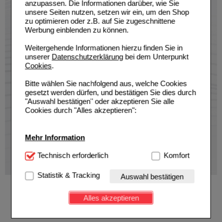
anzupassen. Die Informationen darüber, wie Sie
unsere Seiten nutzen, setzen wir ein, um den Shop
zu optimieren oder z.B. auf Sie zugeschnittene
Werbung einblenden zu können.
Weitergehende Informationen hierzu finden Sie in
unserer
Datenschutzerklärung
bei dem Unterpunkt
Cookies
.
Bitte wählen Sie nachfolgend aus, welche Cookies
gesetzt werden dürfen, und bestätigen Sie dies durch
"Auswahl bestätigen" oder akzeptieren Sie alle
Cookies durch "Alles akzeptieren":
Mehr Information
Technisch Notwendig:
Technisch erforderlich
Hierbei handelt es sich um
Komfort
Cookies, die für die Grundfunktionen unserer
Website notwendig sind (z.B. Navigation, Warenkorb,
Statistik & Tracking
Auswahl bestätigen
Kundenkonto), weshalb auf diese nicht verzichtet
werden kann.
Alles akzeptieren
Komfort:
Diese Cookies werden genutzt um das
Einkaufserlebnis noch ansprechender zu gestalten,