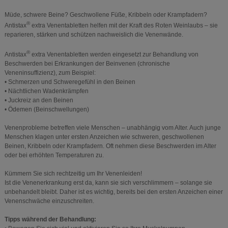
Müde, schwere Beine? Geschwollene Füße, Kribbeln oder Krampfadern?
®
Antistax
extra Venentabletten helfen mit der Kraft des Roten Weinlaubs – sie
reparieren, stärken und schützen nachweislich die Venenwände.
®
Antistax
extra Venentabletten werden eingesetzt zur Behandlung von
Beschwerden bei Erkrankungen der Beinvenen (chronische
Veneninsuffizienz), zum Beispiel:
• Schmerzen und Schweregefühl in den Beinen
• Nächtlichen Wadenkrämpfen
• Juckreiz an den Beinen
• Ödemen (Beinschwellungen)
Venenprobleme betreffen viele Menschen – unabhängig vom Alter. Auch junge
Menschen klagen unter ersten Anzeichen wie schweren, geschwollenen
Beinen, Kribbeln oder Krampfadern. Oft nehmen diese Beschwerden im Alter
oder bei erhöhten Temperaturen zu.
Kümmern Sie sich rechtzeitig um Ihr Venenleiden!
Ist die Venenerkrankung erst da, kann sie sich verschlimmern – solange sie
unbehandelt bleibt. Daher ist es wichtig, bereits bei den ersten Anzeichen einer
Venenschwäche einzuschreiten.
Tipps während der Behandlung: