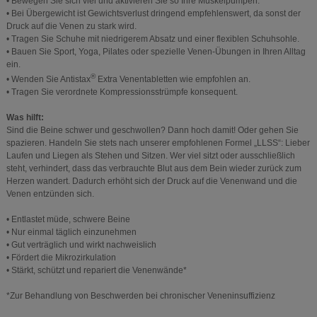
• Bewegen Sie sich viel und aktivieren Sie so Ihre Muskelpumpen.
• Bei Übergewicht ist Gewichtsverlust dringend empfehlenswert, da sonst der
Druck auf die Venen zu stark wird.
• Tragen Sie Schuhe mit niedrigerem Absatz und einer flexiblen Schuhsohle.
• Bauen Sie Sport, Yoga, Pilates oder spezielle Venen-Übungen in Ihren Alltag
ein.
®
• Wenden Sie Antistax
Extra Venentabletten wie empfohlen an.
• Tragen Sie verordnete Kompressionsstrümpfe konsequent.
Was hilft:
Sind die Beine schwer und geschwollen? Dann hoch damit! Oder gehen Sie
spazieren. Handeln Sie stets nach unserer empfohlenen Formel „LLSS“: Lieber
Laufen und Liegen als Stehen und Sitzen. Wer viel sitzt oder ausschließlich
steht, verhindert, dass das verbrauchte Blut aus dem Bein wieder zurück zum
Herzen wandert. Dadurch erhöht sich der Druck auf die Venenwand und die
Venen entzünden sich.
• Entlastet müde, schwere Beine
• Nur einmal täglich einzunehmen
• Gut verträglich und wirkt nachweislich
• Fördert die Mikrozirkulation
• Stärkt, schützt und repariert die Venenwände*
*Zur Behandlung von Beschwerden bei chronischer Veneninsuffizienz