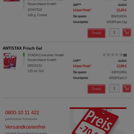
Deutschland GmbH
AVP
***
20,99 €
10347319
Unser Preis
*
12,45 €
100
g
Creme
Sie sparen
8,54 €
(
41%
)
Grundpreis
124,50 €
pro 1 kg
Details
ANTISTAX Frisch Gel
STADA Consumer Health
0
Deutschland GmbH
UVP
**
16,99 €
08913131
Unser Preis
*
12,99 €
125
ml
Gel
Sie sparen
4,00 €
(
24%
)
Grundpreis
103,92 €
pro 1 l
Details
0800-10 11 422
gebührenfreie Rufnummer
Versandkostenfrei
innerhalb Deutschlands bei einem