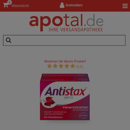
0
Anmelden
Warenkorb
Bewerten Sie dieses Produkt!
(5.0)