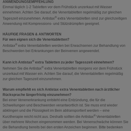
ANWENDUNGSEMPFEHLUNG
Einmal täglich 1-2 Tabletten vor dem Frühstück unzerkaut mit Wasser
einnehmen. Achten Sie darauf, die Venentabletten regelmäßig zur gleichen
®
Tageszeit einzunehmen. Antistax
extra Venentabletten sind zur gleichzeitigen
Anwendung mit Kompressions- und Stützstrümpfen geeignet.
HÄUFIGE FRAGEN & ANTWORTEN
Für wen eignen sich die Venentabletten?
®
Antistax
extra Venentabletten werden bei Erwachsenen zur Behandlung von
Beschwerden bei Erkrankungen der Beinvenen angewendet.
®
Kann ich Antistax
extra Tabletten zu jeder Tagesszeit einnehmen?
®
Nehmen Sie die Antistax
extra Venentabletten morgens vor dem Frühstück
unzerkaut mit Wasser ein. Achten Sie darauf, die Venentabletten regelmäßig
zur gleichen Tageszeit einzunehmen.
Warum empfiehlt es sich Antistax extra Venentabletten nach ärztlicher
Rücksprache längerfristig einzunehmen?
Bei einer Venenerkrankung entsteht eine Entzündung, die für die
Schwellungen und Beschwerden verantwortlich ist. Sie muss erst wieder
abklingen und die Flüssigkeit im Bein abtransportiert werden – eine
®
Kurztherapie reicht nicht aus. Deshalb sollten die Antistax
Venentabletten
über mehrere Wochen eingenommen werden. Bei Venenschwäche können Sie
die Behandlung bereits bei den ersten Anzeichen beginnen. Bitte bedenken