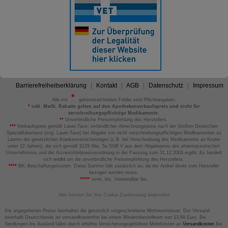
Barrierefreiheitserklärung
Kontakt
AGB
Datenschutz
Impressum
Alle mit
gekennzeichneten Felder sind Pflichtangaben.
*
inkl. MwSt. Rabatte gelten auf den Apothekenverkaufspreis und nicht für
verschreibungspflichtige Medikamente.
**
Unverbindliche Preisempfehlung des Herstellers.
***
Verkaufspreis gemäß Lauer-Taxe; verbindlicher Abrechnungspreis nach der Großen Deutschen
Spezialitätentaxe (sog. Lauer-Taxe) bei Abgabe von nicht verschreibungspflichtigen Medikamenten zu
Lasten der gesetzlichen Krankenversicherungen (z.B. bei Verschreibung des Medikaments an Kinder
unter 12 Jahren), die sich gemäß §129 Abs. 5a SGB V aus dem Abgabepreis des pharmazeutischen
Unternehmens und der Arzneimittelpreisverordnung in der Fassung zum 31.12.2003 ergibt. Es handelt
sich
nicht
um die unverbindliche Preisempfehlung des Herstellers.
****
BK: Beschaffungskosten. Diese Summe fällt zusätzlich an, da der Artikel direkt vom Hersteller
bezogen werden muss.
*****
verw. bis: Verwendbar bis.
Hier können Sie Ihre Cookie-Zustimmung widerrufen
Die angegebenen Preise beinhalten die gesetzlich vorgeschriebene Mehrwertsteuer. Der Versand
innerhalb Deutschlands ist versandkostenfrei bei einem Mindestbestellwert von 13,99 Euro. Bei
Sendungen ins Ausland fallen durch erhöhte Versicherungsgebühren Mehrkosten an
Versandkosten
Bei