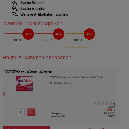
Suche Produkt
Suche Anbieter
Weitere Artikelinformationen
Weitere Packungsgrößen
42%
42%
40%
30 St
60 St
90 St
Häufig zusammen angesehen
ANTISTAX extra Venentabletten
STADA Consumer Health Deutschland GmbH
30
St
Filmtabletten
0
23,19 €
13,35 €
Sie sparen
9,84 €
(
42%
)
verw. bis*****:
03/2027