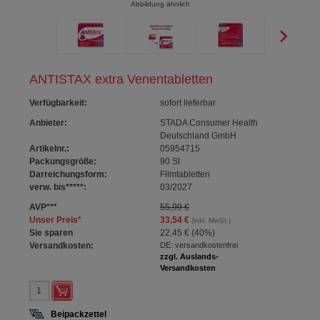
Abbildung ähnlich
ANTISTAX extra Venentabletten
Verfügbarkeit
:
sofort lieferbar
Anbieter:
STADA Consumer Health
Deutschland GmbH
Artikelnr.:
05954715
Packungsgröße:
90
St
Darreichungsform:
Filmtabletten
verw. bis*****:
03/2027
AVP
***
55,99 €
Unser Preis
*
33,54 €
(inkl. MwSt.)
Sie sparen
22,45 €
(
40%
)
Versandkosten:
DE: versandkostenfrei
zzgl. Auslands-
Versandkosten
Beipackzettel