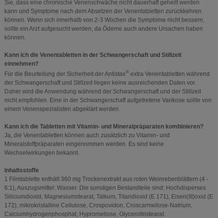
Sie, dass eine chronische Venenschwäche nicht dauerhaft geheilt werden
kann und Symptome nach dem Absetzen der Venentabletten zurückkehren
können. Wenn sich innerhalb von 2-3 Wochen die Symptome nicht bessern,
sollte ein Arzt aufgesucht werden, da Ödeme auch andere Ursachen haben
können.
Kann ich die Venentabletten in der Schwangerschaft und Stillzeit
einnehmen?
®
Für die Beurteilung der Sicherheit der Antistax
extra Venentabletten während
der Schwangerschaft und Stillzeit liegen keine ausreichenden Daten vor.
Daher wird die Anwendung während der Schwangerschaft und der Stillzeit
nicht empfohlen. Eine in der Schwangerschaft aufgetretene Varikose sollte von
einem Venenspezialisten abgeklärt werden.
Kann ich die Tabletten mit Vitamin- und Mineralpräparaten kombinieren?
Ja, die Venentabletten können auch zusätzlich zu Vitamin- und
Mineralstoffpräparaten eingenommen werden. Es sind keine
Wechselwirkungen bekannt.
Inhaltsstoffe
1 Filmtablette enthält 360 mg Trockenextrakt aus roten Weinrebenblättern (4 -
6:1), Auszugsmittel: Wasser. Die sonstigen Bestandteile sind: Hochdisperses
Siliciumdioxid, Magnesiumstearat, Talkum, Titandioxid (E 171), Eisen(III)oxid (E
172), mikrokristalline Cellulose, Crospovidon, Croscarmellose-Natrium,
Calciumhydrogenphosphat, Hypromellose, Glyceroltristearat.