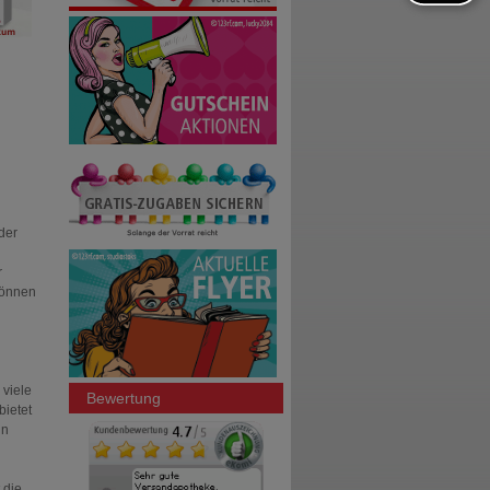
der
r
können
 viele
Bewertung
bietet
in
 die