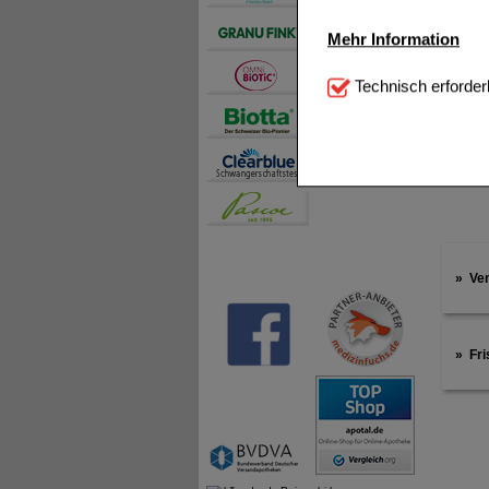
Mehr Information
Technisch Notwendi
Technisch erforder
notwendig sind (z.B. N
Komfort:
Diese Cookie
beispielsweise für di
Spracheinstellung) an
Inhalte anzuzeigen un
Statistik & Tracking:
H
sammeln, mit deren Hil
auch die Werbung auf Dr
Ve
teilweise an Dritte wi
Fri