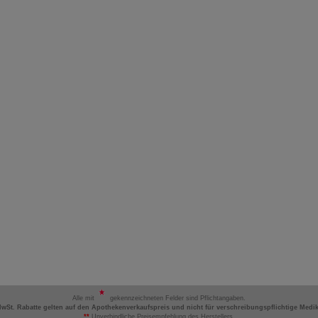
Alle mit
gekennzeichneten Felder sind Pflichtangaben.
MwSt. Rabatte gelten auf den Apothekenverkaufspreis und nicht für verschreibungspflichtige Medi
**
Unverbindliche Preisempfehlung des Herstellers.