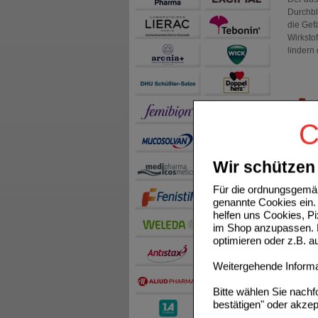
Durchbl
die Gef
Wirksto
lindern
C
Wir schützen 
Für die ordnungsgemäß
genannte Cookies ein. 
helfen uns Cookies, P
im Shop anzupassen. D
optimieren oder z.B. 
Weitergehende Informat
Bitte wählen Sie nach
bestätigen" oder akzep