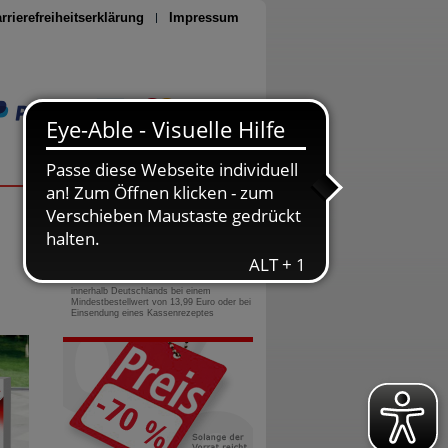
rrierefreiheitserklärung
Impressum
Seite drucken
0800-10 11 422
gebührenfreie Rufnummer
Versandkostenfrei
innerhalb Deutschlands bei einem
Mindestbestellwert von 13,99 Euro oder bei
Einsendung eines Kassenrezeptes