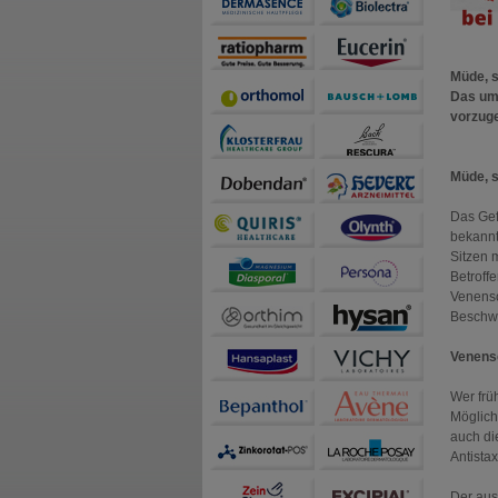
Müde, s
Das umf
vorzug
Müde, s
Das Gef
bekannt
Sitzen 
Betroff
Venensc
Beschwe
Venensc
Wer früh
Möglich
auch di
Antistax
Der aus