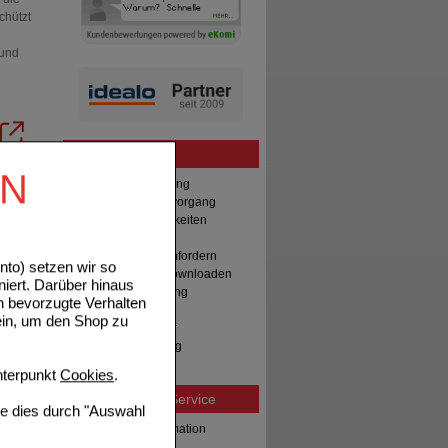
chützt
 und
Bestellung
EN
Hilfe zur Anmeldung
Hilfe zum Bestellvorgang
Zahlungsmöglichkeiten
Rezepte einlösen
Freiumschläge anfordern
to) setzen wir so
Freiumschläge downloaden
niert. Darüber hinaus
Auslandsbestellung
n bevorzugte Verhalten
Reklamation
ein, um den Shop zu
Widerrufsformular
Problembehebung
Bestellschein
terpunkt
Cookies
.
Beratung und Service
ie dies durch "Auswahl
Allgemeine Information
Produktberatung