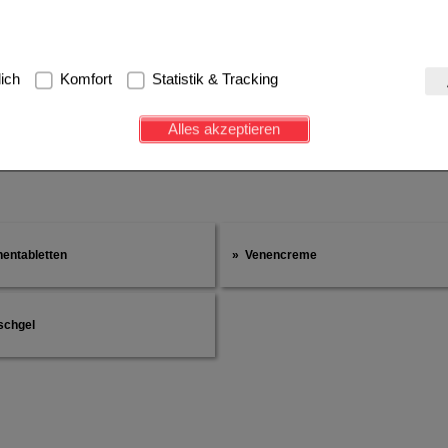
g:
Hierbei handelt es sich um Cookies, die für die Grundfunktionen u
lich
Komfort
Statistik & Tracking
avigation, Warenkorb, Kundenkonto), weshalb auf diese nicht verzich
s werden genutzt um das Einkaufserlebnis noch ansprechender zu g
Alles akzeptieren
e Wiedererkennung des Besuchers oder unsere Seite an bevorzugte Ve
zupassen. Komfort-Cookies ermöglichen es uns auch auf Ihre Bedürf
d unser Partnerprogramm zu betreiben.
ierüber lassen sich Informationen über die Art und Weise der Nutzu
fe wir unsere Website weiter für Sie optimieren können, den Inhalt a
ittseiten möglichst relevant für Sie zu gestalten. Bitte beachten Sie
nentabletten
Venencreme
e z.B. Google oder soziale Medien übertragen werden.
schgel