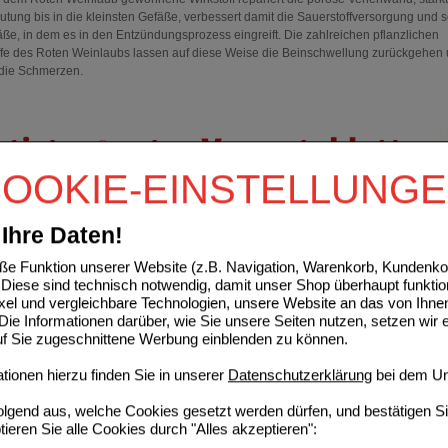
utung bis in die kleinsten Gefäße, verbessert damit die Sauerstoffversorgung und s
äße, in dem es in den Entzündungsprozess eingreift. Die zahlreichen pflanzlichen
ffe des Roten Weinlaubs lassen auf diese Weise die Beinschwellung zurückgehen
 die Schmerzen.
OOKIE-EINSTELLUNG
Ihre Daten!
e Funktion unserer Website (z.B. Navigation, Warenkorb, Kundenkon
Diese sind technisch notwendig, damit unser Shop überhaupt funktio
ixel und vergleichbare Technologien, unsere Website an das von Ihne
ie Informationen darüber, wie Sie unsere Seiten nutzen, setzen wir 
auf Sie zugeschnittene Werbung einblenden zu können.
ionen hierzu finden Sie in unserer
Datenschutzerklärung
bei dem Un
folgend aus, welche Cookies gesetzt werden dürfen, und bestätigen S
tieren Sie alle Cookies durch "Alles akzeptieren":