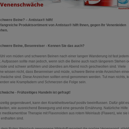
chwere Beine? – Antistax® hilft!
angreiche Produktsortiment von Antistax® hilft Ihnen, gegen Ihr Venenleiden
ehen.
chwere Beine, Besenreiser - Kennen Sie das auch?
ühl von müden und schweren Beinen nach einer langen Wanderung ist fast jedem
. Aufpassen sollte man jedoch, wenn sich die Beine auch nach längerem Stehen o
müde und schwer anfühlen und überdies am Abend noch geschwollen sind. Viele
ene wissen nicht, dass Besenreiser und müde, schwere Beine erste Anzeichen eine
hwäche sind. Diese Anzeichen sollten ernst genommen werden. Tut man nichts, 
rden wie Krampfadern und Schmerzen die Folge sein.
hwäche - Frühzeitiges Handeln ist gefragt!
zeitig gegensteuert, kann den Krankheitsverlauf positiv beeinflussen. Dafür gibt es
keiten, wie ausreichend Bewegung und eine gesunde Ernährung. Natürliche Hilfe 
e medikamentöse Therapie mit Flavonoiden aus rotem Weinlaub (Flawen), wie sie 
 enthalten sind.
 dem Roten Weinlaub gewonnene Wirkstoff repariert die poröse Venenwand, stärkt