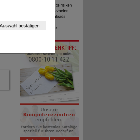
Meldung Arzneimittelrisiken
Zuzahlungsfreie Arzneien
Angebote & Downloads
nserer Website
Newsletter
Auswahl bestätigen
tet werden kann.
Neukundenprämie
Stellenangebote
estalten,
rhaltensweisen (z.B.
nisse zugeschrittene
ng unserer Website
uf unserer Website aber
, dass Daten hierfür