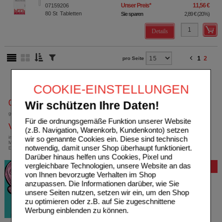
Unser Preis
*
11,56 €
07159206
80
St
Tabletten
Sie sparen
2,89 €
(
20%
)
Details
1
2
pro Seite
COOKIE-EINSTELLUNGEN
0800-10 11 422
Wir schützen Ihre Daten!
gebührenfreie Rufnummer
Für die ordnungsgemäße Funktion unserer Website
Versandkostenfrei
(z.B. Navigation, Warenkorb, Kundenkonto) setzen
wir so genannte Cookies ein. Diese sind technisch
innerhalb Deutschlands bei einem
Mindestbestellwert von 13,99 Euro oder bei
notwendig, damit unser Shop überhaupt funktioniert.
Einsendung eines Kassenrezeptes
Darüber hinaus helfen uns Cookies, Pixel und
vergleichbare Technologien, unsere Website an das
Bewertung
von Ihnen bevorzugte Verhalten im Shop
anzupassen. Die Informationen darüber, wie Sie
unsere Seiten nutzen, setzen wir ein, um den Shop
zu optimieren oder z.B. auf Sie zugeschnittene
Werbung einblenden zu können.