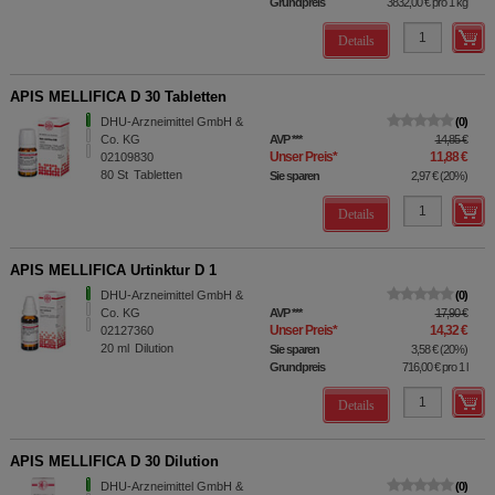
Grundpreis
3832,00 €
pro 1 kg
Details
APIS MELLIFICA D 30 Tabletten
DHU-Arzneimittel GmbH &
0
Co. KG
AVP
***
14,85 €
Unser Preis
*
11,88 €
02109830
80
St
Tabletten
Sie sparen
2,97 €
(
20%
)
Details
APIS MELLIFICA Urtinktur D 1
DHU-Arzneimittel GmbH &
0
Co. KG
AVP
***
17,90 €
Unser Preis
*
14,32 €
02127360
20
ml
Dilution
Sie sparen
3,58 €
(
20%
)
Grundpreis
716,00 €
pro 1 l
Details
APIS MELLIFICA D 30 Dilution
DHU-Arzneimittel GmbH &
0