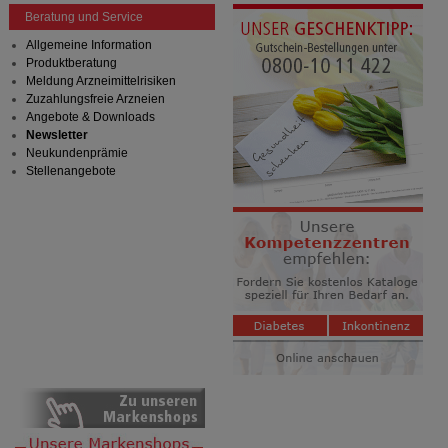
anzuzeigen und unser Partnerprogramm zu
Beratung und Service
betreiben.
Allgemeine Information
Produktberatung
Statistik & Tracking:
Hierüber lassen sich
Meldung Arzneimittelrisiken
Informationen über die Art und Weise der Nutzung
Zuzahlungsfreie Arzneien
unserer Website sammeln, mit deren Hilfe wir unsere
Angebote & Downloads
Website weiter für Sie optimieren können, den Inhalt
Newsletter
auf unserer Website aber auch die Werbung auf
Neukundenprämie
Drittseiten möglichst relevant für Sie zu gestalten.
Stellenangebote
Bitte beachten Sie, dass Daten hierfür teilweise an
Dritte wie z.B. Google oder soziale Medien
übertragen werden.