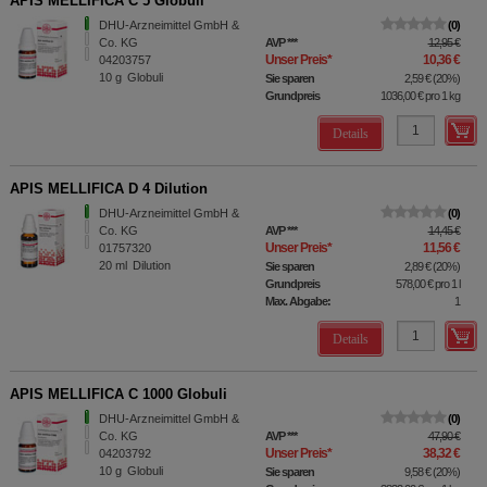
APIS MELLIFICA C 5 Globuli
DHU-Arzneimittel GmbH &
0
Co. KG
AVP
***
12,95 €
Unser Preis
*
10,36 €
04203757
10
g
Globuli
Sie sparen
2,59 €
(
20%
)
Grundpreis
1036,00 €
pro 1 kg
Details
APIS MELLIFICA D 4 Dilution
DHU-Arzneimittel GmbH &
0
Co. KG
AVP
***
14,45 €
Unser Preis
*
11,56 €
01757320
20
ml
Dilution
Sie sparen
2,89 €
(
20%
)
Grundpreis
578,00 €
pro 1 l
Max. Abgabe:
1
Details
APIS MELLIFICA C 1000 Globuli
DHU-Arzneimittel GmbH &
0
Co. KG
AVP
***
47,90 €
Unser Preis
*
38,32 €
04203792
10
g
Globuli
Sie sparen
9,58 €
(
20%
)