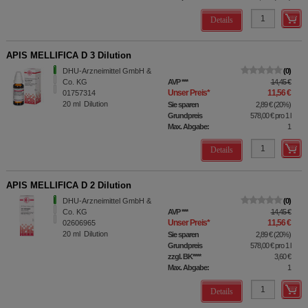
Details
APIS MELLIFICA D 3 Dilution
DHU-Arzneimittel GmbH &
0
Co. KG
AVP
***
14,45 €
Unser Preis
*
11,56 €
01757314
20
ml
Dilution
Sie sparen
2,89 €
(
20%
)
Grundpreis
578,00 €
pro 1 l
Max. Abgabe:
1
Details
APIS MELLIFICA D 2 Dilution
DHU-Arzneimittel GmbH &
0
Co. KG
AVP
***
14,45 €
Unser Preis
*
11,56 €
02606965
20
ml
Dilution
Sie sparen
2,89 €
(
20%
)
Grundpreis
578,00 €
pro 1 l
zzgl. BK
****
3,60 €
Max. Abgabe:
1
Details