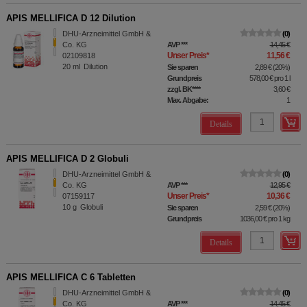
APIS MELLIFICA D 12 Dilution
DHU-Arzneimittel GmbH &
0
Co. KG
AVP
***
14,45 €
Unser Preis
*
11,56 €
02109818
20
ml
Dilution
Sie sparen
2,89 €
(
20%
)
Grundpreis
578,00 €
pro 1 l
zzgl. BK
****
3,60 €
Max. Abgabe:
1
Details
APIS MELLIFICA D 2 Globuli
DHU-Arzneimittel GmbH &
0
Co. KG
AVP
***
12,95 €
Unser Preis
*
10,36 €
07159117
10
g
Globuli
Sie sparen
2,59 €
(
20%
)
Grundpreis
1036,00 €
pro 1 kg
Details
APIS MELLIFICA C 6 Tabletten
DHU-Arzneimittel GmbH &
0
Co. KG
AVP
***
14,45 €