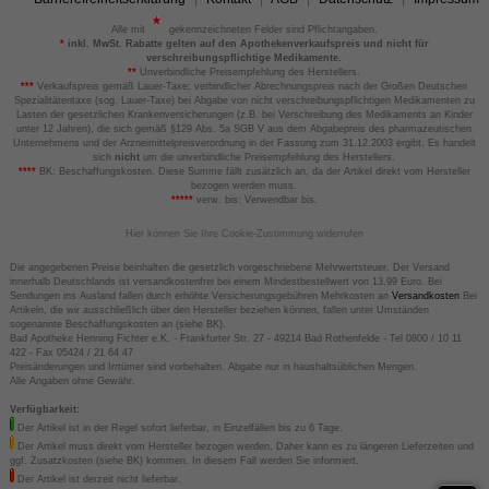
Alle mit
gekennzeichneten Felder sind Pflichtangaben.
*
inkl. MwSt. Rabatte gelten auf den Apothekenverkaufspreis und nicht für
verschreibungspflichtige Medikamente.
**
Unverbindliche Preisempfehlung des Herstellers.
***
Verkaufspreis gemäß Lauer-Taxe; verbindlicher Abrechnungspreis nach der Großen Deutschen
Spezialitätentaxe (sog. Lauer-Taxe) bei Abgabe von nicht verschreibungspflichtigen Medikamenten zu
Lasten der gesetzlichen Krankenversicherungen (z.B. bei Verschreibung des Medikaments an Kinder
unter 12 Jahren), die sich gemäß §129 Abs. 5a SGB V aus dem Abgabepreis des pharmazeutischen
Unternehmens und der Arzneimittelpreisverordnung in der Fassung zum 31.12.2003 ergibt. Es handelt
sich
nicht
um die unverbindliche Preisempfehlung des Herstellers.
****
BK: Beschaffungskosten. Diese Summe fällt zusätzlich an, da der Artikel direkt vom Hersteller
bezogen werden muss.
*****
verw. bis: Verwendbar bis.
Hier können Sie Ihre Cookie-Zustimmung widerrufen
Die angegebenen Preise beinhalten die gesetzlich vorgeschriebene Mehrwertsteuer. Der Versand
innerhalb Deutschlands ist versandkostenfrei bei einem Mindestbestellwert von 13,99 Euro. Bei
Sendungen ins Ausland fallen durch erhöhte Versicherungsgebühren Mehrkosten an
Versandkosten
Bei
Artikeln, die wir ausschließlich über den Hersteller beziehen können, fallen unter Umständen
sogenannte Beschaffungskosten an (siehe BK).
Bad Apotheke Henning Fichter e.K. - Frankfurter Str. 27 - 49214 Bad Rothenfelde - Tel 0800 / 10 11
422 - Fax 05424 / 21 64 47
Preisänderungen und Irrtümer sind vorbehalten. Abgabe nur in haushaltsüblichen Mengen.
Alle Angaben ohne Gewähr.
Verfügbarkeit:
Der Artikel ist in der Regel sofort lieferbar, in Einzelfällen bis zu 6 Tage.
Der Artikel muss direkt vom Hersteller bezogen werden. Daher kann es zu längeren Lieferzeiten und
ggf. Zusatzkosten (siehe BK) kommen. In diesem Fall werden Sie informiert.
Der Artikel ist derzeit nicht lieferbar.