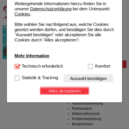
Weitergehende Informationen hierzu finden Sie in
unserer
Datenschutzerklärung
bei dem Unterpunkt
Cookies
.
Bitte wählen Sie nachfolgend aus, welche Cookies
gesetzt werden dürfen, und bestätigen Sie dies durch
"Auswahl bestätigen" oder akzeptieren Sie alle
Cookies durch "Alles akzeptieren":
Mehr Information
Bestellung
Technisch Notwendig:
Technisch erforderlich
Hierbei handelt es sich um
Komfort
Cookies, die für die Grundfunktionen unserer
Hilfe zur Anmeldung
Website notwendig sind (z.B. Navigation, Warenkorb,
Statistik & Tracking
Hilfe zum Bestellvorgang
Auswahl bestätigen
Kundenkonto), weshalb auf diese nicht verzichtet
Zahlungsmöglichkeiten
werden kann.
Rezepte einlösen
Alles akzeptieren
Freiumschläge anfordern
Komfort:
Diese Cookies werden genutzt um das
Freiumschläge downloaden
Einkaufserlebnis noch ansprechender zu gestalten,
Auslandsbestellung
beispielsweise für die Wiedererkennung des
Reklamation
Besuchers oder unsere Seite an bevorzugte
Widerrufsformular
Verhaltensweisen (z.B. Spracheinstellung)
Problembehebung
anzupassen. Komfort-Cookies ermöglichen es uns
Bestellschein
auch auf Ihre Bedürfnisse zugeschrittene Inhalte