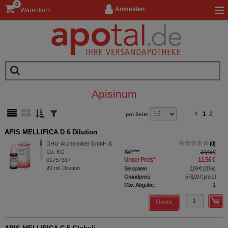
0
Anmelden
Warenkorb
Apisinum
1
2
pro Seite
APIS MELLIFICA D 6 Dilution
DHU-Arzneimittel GmbH &
0
Co. KG
AVP
***
14,45 €
Unser Preis
*
11,56 €
01757337
20
ml
Dilution
Sie sparen
2,89 €
(
20%
)
Grundpreis
578,00 €
pro 1 l
Max. Abgabe:
1
Details