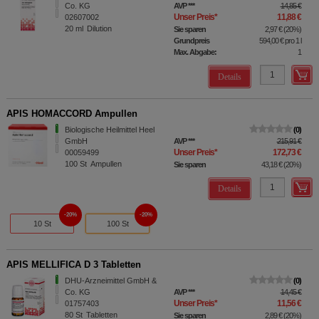
Co. KG
AVP
***
14,85 €
Unser Preis
*
11,88 €
02607002
20
ml
Dilution
Sie sparen
2,97 €
(
20%
)
Grundpreis
594,00 €
pro 1 l
Max. Abgabe:
1
Details
APIS HOMACCORD Ampullen
Biologische Heilmittel Heel
0
GmbH
AVP
***
215,91 €
Unser Preis
*
172,73 €
00059499
100
St
Ampullen
Sie sparen
43,18 €
(
20%
)
Details
20%
20%
10 St
100 St
APIS MELLIFICA D 3 Tabletten
DHU-Arzneimittel GmbH &
0
Co. KG
AVP
***
14,45 €
Unser Preis
*
11,56 €
01757403
80
St
Tabletten
Sie sparen
2,89 €
(
20%
)