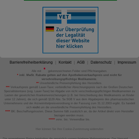
Barrierefreiheitserklärung
Kontakt
AGB
Datenschutz
Impressum
Alle mit
gekennzeichneten Felder sind Pflichtangaben.
*
inkl. MwSt. Rabatte gelten auf den Apothekenverkaufspreis und nicht für
verschreibungspflichtige Medikamente.
**
Unverbindliche Preisempfehlung des Herstellers.
***
Verkaufspreis gemäß Lauer-Taxe; verbindlicher Abrechnungspreis nach der Großen Deutschen
Spezialitätentaxe (sog. Lauer-Taxe) bei Abgabe von nicht verschreibungspflichtigen Medikamenten zu
Lasten der gesetzlichen Krankenversicherungen (z.B. bei Verschreibung des Medikaments an Kinder
unter 12 Jahren), die sich gemäß §129 Abs. 5a SGB V aus dem Abgabepreis des pharmazeutischen
Unternehmens und der Arzneimittelpreisverordnung in der Fassung zum 31.12.2003 ergibt. Es handelt
sich
nicht
um die unverbindliche Preisempfehlung des Herstellers.
****
BK: Beschaffungskosten. Diese Summe fällt zusätzlich an, da der Artikel direkt vom Hersteller
bezogen werden muss.
*****
verw. bis: Verwendbar bis.
Hier können Sie Ihre Cookie-Zustimmung widerrufen
Die angegebenen Preise beinhalten die gesetzlich vorgeschriebene Mehrwertsteuer. Der Versand