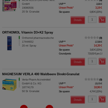
MCM KLOSTERFRAU Vertr.
0
GmbH
UVP
**
3,99 €
Unser Preis
*
3,19 €
19080556
20
St
Granulat
Sie sparen
0,80 €
(
20%
)
Details
ORTHOMOL Vitamin D3+K2 Spray
Orthomol pharmazeutische
0
17444652
UVP
**
17,99 €
Unser Preis
*
14,39 €
20
ml
Spray
Sie sparen
3,60 €
(
20%
)
Grundpreis
719,50 €
pro 1 l
Details
MAGNESIUM VERLA 400 Waldbeere Direkt-Granulat
Verla-Pharm Arzneimittel
0
GmbH & Co. KG
UVP
**
23,70 €
Unser Preis
*
18,96 €
18774179
50
St
Granulat
Sie sparen
4,74 €
(
20%
)
Details