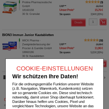
Protina Pharmazeutische
3
GmbH
UVP
**
19,70 €
Unser Preis
*
15,76 €
18160158
30
St
Granulat
Sie sparen
3,94 €
(
20%
)
Details
BION3 Immun Junior Kautabletten
WICK Pharma -
32
Zweigniederlassung der
UVP
**
16,99 €
Unser Preis
*
11,96 €
Procter & Gamble GmbH
18860186
Sie sparen
5,03 €
(
30%
)
30
St
Kautabletten
Details
COOKIE-EINSTELLUNGEN
Wir schützen Ihre Daten!
4
5
pro Seite
Für die ordnungsgemäße Funktion unserer Website
(z.B. Navigation, Warenkorb, Kundenkonto) setzen
wir so genannte Cookies ein. Diese sind technisch
notwendig, damit unser Shop überhaupt funktioniert.
0800-10 11 422
Darüber hinaus helfen uns Cookies, Pixel und
gebührenfreie Rufnummer
vergleichbare Technologien, unsere Website an das