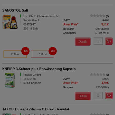
SANOSTOL Saft
DR. KADE Pharmazeutische
0
Fabrik GmbH
UVP
**
9,45 €
Unser Preis
*
8,51 €
02470997
230
ml
Saft
Sie sparen
0,94 €
(
10%
)
Grundpreis
37,00 €
pro 1 l
Details
10%
15%
230 ml
780 ml
KNEIPP 3-Kräuter plus Entwässerung Kapseln
Kneipp GmbH
0
18139448
UVP
**
5,99 €
Unser Preis
*
4,79 €
60
St
Kapseln
Sie sparen
1,20 €
(
20%
)
Details
TAXOFIT Eisen+Vitamin C Direkt Granulat