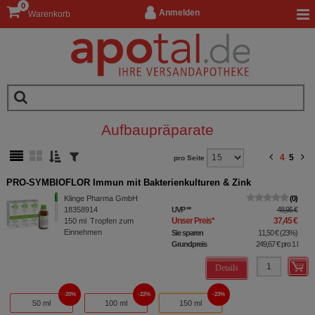
0
Anmelden
Warenkorb
Aufbaupräparate
4
5
pro Seite
PRO-SYMBIOFLOR Immun mit Bakterienkulturen & Zink
Klinge Pharma GmbH
0
18358914
UVP
**
48,95 €
Unser Preis
*
37,45 €
150
ml
Tropfen zum
Einnehmen
Sie sparen
11,50 €
(
23%
)
Grundpreis
249,67 €
pro 1 l
Details
20%
22%
23%
50 ml
100 ml
150 ml