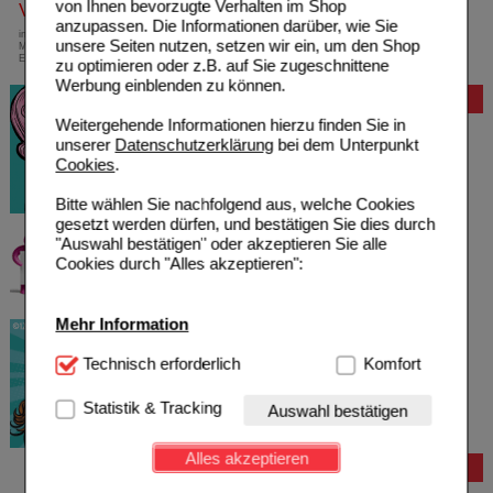
von Ihnen bevorzugte Verhalten im Shop
Versandkostenfrei
anzupassen. Die Informationen darüber, wie Sie
innerhalb Deutschlands bei einem
unsere Seiten nutzen, setzen wir ein, um den Shop
Mindestbestellwert von 13,99 Euro oder bei
Einsendung eines Kassenrezeptes
zu optimieren oder z.B. auf Sie zugeschnittene
Werbung einblenden zu können.
Bewertung
Weitergehende Informationen hierzu finden Sie in
unserer
Datenschutzerklärung
bei dem Unterpunkt
Cookies
.
Bitte wählen Sie nachfolgend aus, welche Cookies
gesetzt werden dürfen, und bestätigen Sie dies durch
"Auswahl bestätigen" oder akzeptieren Sie alle
Cookies durch "Alles akzeptieren":
Mehr Information
Technisch Notwendig:
Technisch erforderlich
Hierbei handelt es sich um
Komfort
Cookies, die für die Grundfunktionen unserer
Website notwendig sind (z.B. Navigation, Warenkorb,
Statistik & Tracking
Auswahl bestätigen
Kundenkonto), weshalb auf diese nicht verzichtet
werden kann.
Alles akzeptieren
Bestellung
Komfort:
Diese Cookies werden genutzt um das