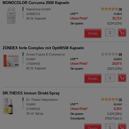
MONOCOLOR Curcuma 2000 Kapseln
NatuGena GmbH
1
16368713
UVP
**
44,95 €
Unser Preis
*
35,72 €
90
St
Kapseln
Sie sparen
9,23 €
(
21%
)
Details
ZÜNDEX forte Complex mit OptiMSM Kapseln
Green Future E-Commerce
0
GmbH
UVP
**
23,99 €
Unser Preis
*
20,97 €
17504443
60
St
Kapseln
Sie sparen
3,02 €
(
13%
)
Details
DR.THEISS Immun Direkt-Spray
Dr. Theiss Naturwaren
1
GmbH
UVP
**
10,49 €
Unser Preis
*
8,39 €
17445516
30
ml
Spray
Sie sparen
2,10 €
(
20%
)
Grundpreis
279,67 €
pro 1 l
Details