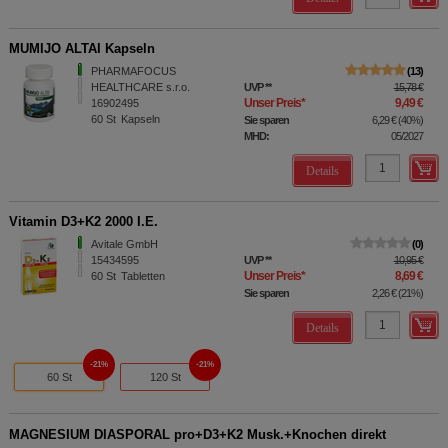
MUMIJO ALTAI Kapseln
PHARMAFOCUS
13
HEALTHCARE s.r.o.
UVP
**
15,78 €
Unser Preis
*
9,49 €
16902495
60
St
Kapseln
Sie sparen
6,29 €
(
40%
)
MHD:
05/2027
Details
Vitamin D3+K2 2000 I.E.
Avitale GmbH
0
15434595
UVP
**
10,95 €
Unser Preis
*
8,69 €
60
St
Tabletten
Sie sparen
2,26 €
(
21%
)
Details
21%
21%
60 St
120 St
MAGNESIUM DIASPORAL pro+D3+K2 Musk.+Knochen direkt