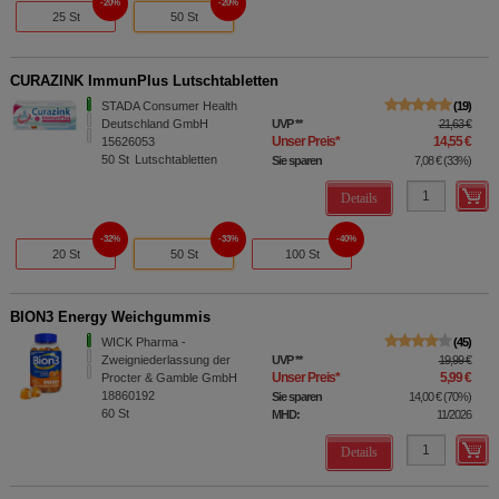
20%
20%
25 St
50 St
CURAZINK ImmunPlus Lutschtabletten
STADA Consumer Health
19
Deutschland GmbH
UVP
**
21,63 €
Unser Preis
*
14,55 €
15626053
50
St
Lutschtabletten
Sie sparen
7,08 €
(
33%
)
Details
32%
33%
40%
20 St
50 St
100 St
BION3 Energy Weichgummis
WICK Pharma -
45
Zweigniederlassung der
UVP
**
19,99 €
Unser Preis
*
5,99 €
Procter & Gamble GmbH
18860192
Sie sparen
14,00 €
(
70%
)
60
St
MHD:
11/2026
Details