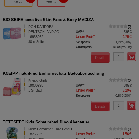
20 ml
200 ml
BIO SEIFE sensitive Skin Face & Body MADIZA
DON DANDREA
0
DEUTSCHLAND AG
UVP
**
5,95 €
Unser Preis
*
4,76 €
16938062
80
g
Seife
Sie sparen
1,19 €
(
20%
)
Grundpreis
59,50 €
pro 1 kg
Details
KNEIPP naturkind Einhornschatz Badeüberraschung
Kneipp GmbH
0
19080295
UVP
**
3,99 €
Unser Preis
*
3,19 €
1
St
Bad
Sie sparen
0,80 €
(
20%
)
Details
TETESEPT Kids Schaumbad Dino Abenteuer
Merz Consumer Care GmbH
0
Unser Preis
*
1,56 €
18256639