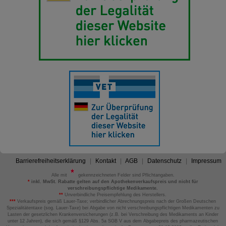
Barrierefreiheitserklärung
Kontakt
AGB
Datenschutz
Impressum
Alle mit
gekennzeichneten Felder sind Pflichtangaben.
*
inkl. MwSt. Rabatte gelten auf den Apothekenverkaufspreis und nicht für
verschreibungspflichtige Medikamente.
**
Unverbindliche Preisempfehlung des Herstellers.
***
Verkaufspreis gemäß Lauer-Taxe; verbindlicher Abrechnungspreis nach der Großen Deutschen
Spezialitätentaxe (sog. Lauer-Taxe) bei Abgabe von nicht verschreibungspflichtigen Medikamenten zu
Lasten der gesetzlichen Krankenversicherungen (z.B. bei Verschreibung des Medikaments an Kinder
unter 12 Jahren), die sich gemäß §129 Abs. 5a SGB V aus dem Abgabepreis des pharmazeutischen