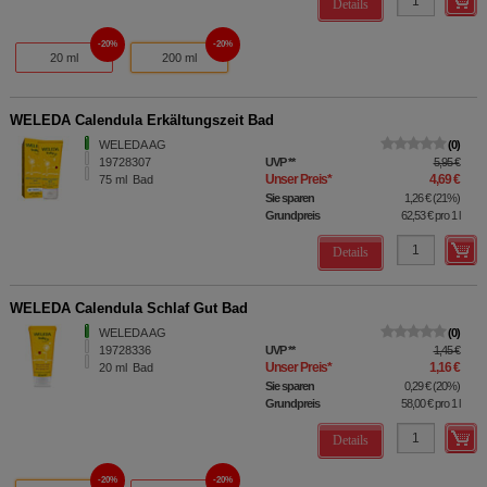
Details
20%
20%
20 ml
200 ml
WELEDA Calendula Erkältungszeit Bad
WELEDA AG
0
19728307
UVP
**
5,95 €
Unser Preis
*
4,69 €
75
ml
Bad
Sie sparen
1,26 €
(
21%
)
Grundpreis
62,53 €
pro 1 l
Details
WELEDA Calendula Schlaf Gut Bad
WELEDA AG
0
19728336
UVP
**
1,45 €
Unser Preis
*
1,16 €
20
ml
Bad
Sie sparen
0,29 €
(
20%
)
Grundpreis
58,00 €
pro 1 l
Details
20%
20%