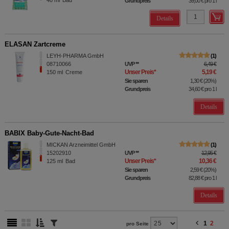
40
ml
Bad
Grundpreis
39,00 €
pro 1 l
Details
ELASAN Zartcreme
LEYH-PHARMA GmbH
1
08710066
UVP
**
6,49 €
Unser Preis
*
5,19 €
150
ml
Creme
Sie sparen
1,30 €
(
20%
)
Grundpreis
34,60 €
pro 1 l
Details
BABIX Baby-Gute-Nacht-Bad
MICKAN Arzneimittel GmbH
1
15202910
UVP
**
12,95 €
Unser Preis
*
10,36 €
125
ml
Bad
Sie sparen
2,59 €
(
20%
)
Grundpreis
82,88 €
pro 1 l
Details
1
2
pro Seite