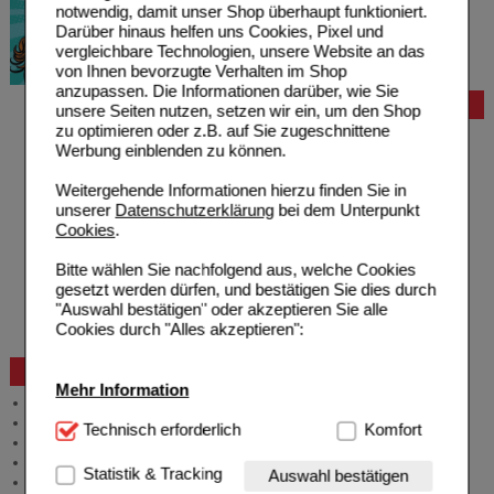
notwendig, damit unser Shop überhaupt funktioniert.
Darüber hinaus helfen uns Cookies, Pixel und
vergleichbare Technologien, unsere Website an das
von Ihnen bevorzugte Verhalten im Shop
anzupassen. Die Informationen darüber, wie Sie
Bestellung
unsere Seiten nutzen, setzen wir ein, um den Shop
zu optimieren oder z.B. auf Sie zugeschnittene
Hilfe zur Anmeldung
Werbung einblenden zu können.
Hilfe zum Bestellvorgang
Zahlungsmöglichkeiten
Weitergehende Informationen hierzu finden Sie in
Rezepte einlösen
unserer
Datenschutzerklärung
bei dem Unterpunkt
Freiumschläge anfordern
Cookies
.
Freiumschläge downloaden
Auslandsbestellung
Bitte wählen Sie nachfolgend aus, welche Cookies
Reklamation
gesetzt werden dürfen, und bestätigen Sie dies durch
Widerrufsformular
"Auswahl bestätigen" oder akzeptieren Sie alle
Problembehebung
Cookies durch "Alles akzeptieren":
Bestellschein
Beratung und Service
Mehr Information
Allgemeine Information
Produktberatung
Technisch Notwendig:
Technisch erforderlich
Hierbei handelt es sich um
Komfort
Meldung Arzneimittelrisiken
Cookies, die für die Grundfunktionen unserer
Zuzahlungsfreie Arzneien
Website notwendig sind (z.B. Navigation, Warenkorb,
Statistik & Tracking
Auswahl bestätigen
Angebote & Downloads
Kundenkonto), weshalb auf diese nicht verzichtet