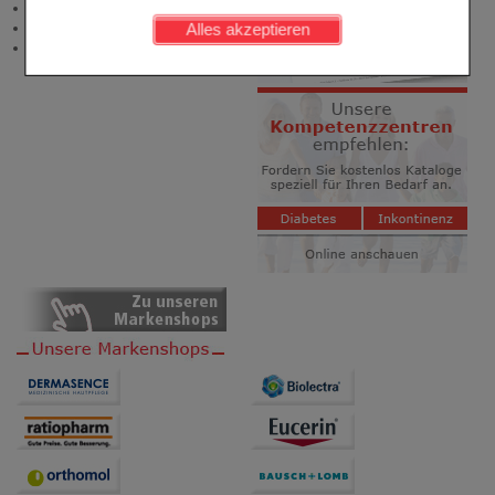
Newsletter
werden kann.
Neukundenprämie
Alles akzeptieren
Stellenangebote
Komfort:
Diese Cookies werden genutzt um das
Einkaufserlebnis noch ansprechender zu gestalten,
beispielsweise für die Wiedererkennung des
Besuchers oder unsere Seite an bevorzugte
Verhaltensweisen (z.B. Spracheinstellung)
anzupassen. Komfort-Cookies ermöglichen es uns
auch auf Ihre Bedürfnisse zugeschrittene Inhalte
anzuzeigen und unser Partnerprogramm zu
betreiben.
Statistik & Tracking:
Hierüber lassen sich
Informationen über die Art und Weise der Nutzung
unserer Website sammeln, mit deren Hilfe wir unsere
Website weiter für Sie optimieren können, den Inhalt
auf unserer Website aber auch die Werbung auf
Drittseiten möglichst relevant für Sie zu gestalten.
Bitte beachten Sie, dass Daten hierfür teilweise an
Dritte wie z.B. Google oder soziale Medien
übertragen werden.