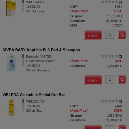
WELEDA AG
0
19728299
UVP
**
5,95 €
Unser Preis
*
4,76 €
50
ml
Creme
Sie sparen
1,19 €
(
20%
)
Grundpreis
95,20 €
pro 1 l
MHD:
07/2027
Details
NIVEA BABY Kopf bis Fuß Bad & Shampoo
Beiersdorf AG/GB
0
Unser Preis
*
3,49 €
Deutschland Vertrieb
19495004
Grundpreis
17,45 €
pro 1 l
200
ml
Shampoo
Details
WELEDA Calendula Schlaf Gut Bad
WELEDA AG
0
19728313
UVP
**
7,95 €
Unser Preis
*
6,36 €
200
ml
Bad
Sie sparen
1,59 €
(
20%
)
Grundpreis
31,80 €
pro 1 l