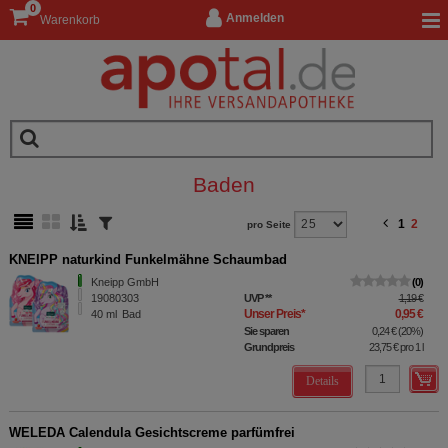
0
Anmelden
Warenkorb
Baden
1
2
pro Seite
KNEIPP naturkind Funkelmähne Schaumbad
Kneipp GmbH
0
19080303
UVP
**
1,19 €
Unser Preis
*
0,95 €
40
ml
Bad
Sie sparen
0,24 €
(
20%
)
Grundpreis
23,75 €
pro 1 l
Details
WELEDA Calendula Gesichtscreme parfümfrei