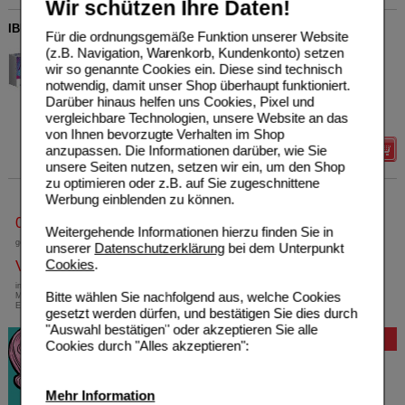
Wir schützen Ihre Daten!
IBUPROFEN Heumann Schmerztabletten 400 mg
Für die ordnungsgemäße Funktion unserer Website
HEUMANN PHARMA GmbH
6
(z.B. Navigation, Warenkorb, Kundenkonto) setzen
& Co. Generica KG
UVP
**
11,84 €
wir so genannte Cookies ein. Diese sind technisch
07728561
Unser Preis
*
2,49 €
notwendig, damit unser Shop überhaupt funktioniert.
50
St
Filmtabletten
Darüber hinaus helfen uns Cookies, Pixel und
Sie sparen
9,35 €
(
79%
)
vergleichbare Technologien, unsere Website an das
Max. Abgabe:
2
von Ihnen bevorzugte Verhalten im Shop
anzupassen. Die Informationen darüber, wie Sie
Details
unsere Seiten nutzen, setzen wir ein, um den Shop
zu optimieren oder z.B. auf Sie zugeschnittene
Werbung einblenden zu können.
0800-10 11 422
Weitergehende Informationen hierzu finden Sie in
gebührenfreie Rufnummer
unserer
Datenschutzerklärung
bei dem Unterpunkt
Cookies
.
Versandkostenfrei
innerhalb Deutschlands bei einem
Bitte wählen Sie nachfolgend aus, welche Cookies
Mindestbestellwert von 13,99 Euro oder bei
Einsendung eines Kassenrezeptes
gesetzt werden dürfen, und bestätigen Sie dies durch
"Auswahl bestätigen" oder akzeptieren Sie alle
Bewertung
Cookies durch "Alles akzeptieren":
Mehr Information