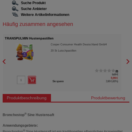
Suche Produkt
Suche Anbieter
Weitere Artikelinformationen
Häufig zusammen angesehen
TRANSPULMIN Hustenpastillen
GINK
Cooper Consumer Health Deutschland GmbH
20
St
Lutschpastillen
0
9,97 €
5,99 €
Sie sparen
3,98 €
(
40%
)
Produktbeschreibung
Produktbewertung
®
Bronchostop
Sine Hustensaft
Anwendungsgebiete:
®
Bronchostop
Sine Hustensaft ist ein traditionelles pflanzliches Arzneimittel