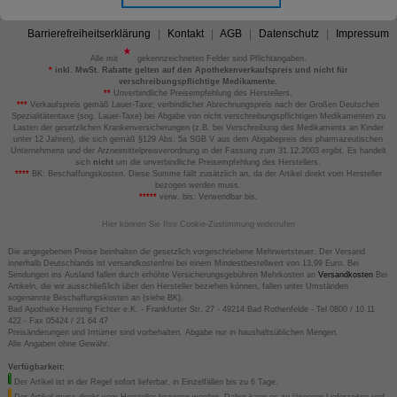
Barrierefreiheitserklärung
Kontakt
AGB
Datenschutz
Impressum
Alle mit
gekennzeichneten Felder sind Pflichtangaben.
*
inkl. MwSt. Rabatte gelten auf den Apothekenverkaufspreis und nicht für
verschreibungspflichtige Medikamente.
**
Unverbindliche Preisempfehlung des Herstellers.
***
Verkaufspreis gemäß Lauer-Taxe; verbindlicher Abrechnungspreis nach der Großen Deutschen
Spezialitätentaxe (sog. Lauer-Taxe) bei Abgabe von nicht verschreibungspflichtigen Medikamenten zu
Lasten der gesetzlichen Krankenversicherungen (z.B. bei Verschreibung des Medikaments an Kinder
unter 12 Jahren), die sich gemäß §129 Abs. 5a SGB V aus dem Abgabepreis des pharmazeutischen
Unternehmens und der Arzneimittelpreisverordnung in der Fassung zum 31.12.2003 ergibt. Es handelt
sich
nicht
um die unverbindliche Preisempfehlung des Herstellers.
****
BK: Beschaffungskosten. Diese Summe fällt zusätzlich an, da der Artikel direkt vom Hersteller
bezogen werden muss.
*****
verw. bis: Verwendbar bis.
Hier können Sie Ihre Cookie-Zustimmung widerrufen
Die angegebenen Preise beinhalten die gesetzlich vorgeschriebene Mehrwertsteuer. Der Versand
innerhalb Deutschlands ist versandkostenfrei bei einem Mindestbestellwert von 13,99 Euro. Bei
Sendungen ins Ausland fallen durch erhöhte Versicherungsgebühren Mehrkosten an
Versandkosten
Bei
Artikeln, die wir ausschließlich über den Hersteller beziehen können, fallen unter Umständen
sogenannte Beschaffungskosten an (siehe BK).
Bad Apotheke Henning Fichter e.K. - Frankfurter Str. 27 - 49214 Bad Rothenfelde - Tel 0800 / 10 11
422 - Fax 05424 / 21 64 47
Preisänderungen und Irrtümer sind vorbehalten. Abgabe nur in haushaltsüblichen Mengen.
Alle Angaben ohne Gewähr.
Verfügbarkeit:
Der Artikel ist in der Regel sofort lieferbar, in Einzelfällen bis zu 6 Tage.
Der Artikel muss direkt vom Hersteller bezogen werden. Daher kann es zu längeren Lieferzeiten und