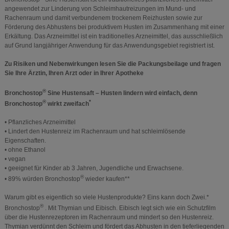
angewendet zur Linderung von Schleimhautreizungen im Mund- und
Rachenraum und damit verbundenem trockenem Reizhusten sowie zur
Förderung des Abhustens bei produktivem Husten im Zusammenhang mit einer
Erkältung. Das Arzneimittel ist ein traditionelles Arzneimittel, das ausschließlich
auf Grund langjähriger Anwendung für das Anwendungsgebiet registriert ist.
Zu Risiken und Nebenwirkungen lesen Sie die Packungsbeilage und fragen
Sie Ihre Ärztin, Ihren Arzt oder in Ihrer Apotheke
®
Bronchostop
Sine Hustensaft – Husten lindern wird einfach, denn
®
*
Bronchostop
wirkt zweifach
• Pflanzliches Arzneimittel
• Lindert den Hustenreiz im Rachenraum und hat schleimlösende
Eigenschaften.
• ohne Ethanol
• vegan
• geeignet für Kinder ab 3 Jahren, Jugendliche und Erwachsene.
®
• 89% würden Bronchostop
wieder kaufen**
Warum gibt es eigentlich so viele Hustenprodukte? Eins kann doch Zwei.*
®
Bronchostop
. Mit Thymian und Eibisch. Eibisch legt sich wie ein Schutzfilm
über die Hustenrezeptoren im Rachenraum und mindert so den Hustenreiz.
Thymian verdünnt den Schleim und fördert das Abhusten in den tieferliegenden