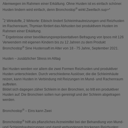
Atemwegen im Rahmen einer Erkältung. Ohne Husten ist es einfach schöner.
®
Husten lindern wird einfach, denn Bronchostop
wirkt Zweifach.sup>*
*
2 Wirkstoffe, 2 Wirkorte: Eibisch lindert Schleimhautreizungen und Reizhusten
im Rachenraum, Thymian fördert das Abhusten bei produktivem Husten im
Rahmen einer Erkältung.
**
Ergebnisse einer bevölkerungsrepräsentativen Befragung von Ipsos mit 126
Verwendern mit eigenen Kindern bis zu 12 Jahren zu dem Produkt
®
Bronchostop
Sine Hustensaft im Alter von 18 - 75 Jahre, September 2021.
Husten – zusätzlicher Stress im Alltag
Bei Husten werden vor allem die zwei Formen Reizhusten und produktiver
Husten unterschieden. Durch verschiedene Auslöser, die die Schleimhäute
reizen, kann Husten in Verbindung mit Reizungen im Mund- und Rachenraum
auftreten.
Bildet sich dagegen zäher Schleim in den Bronchien, so tritt ein produktiver
Husten auf: Die Bronchien sollen nun gereinigt und der Schleim abgetragen
werden.
®
Bronchostop
– Eins kann Zwei
®
Bronchostop
hilft als pflanzliches Arzneimittel bei der Behandlung von Mund-
und Schleimhautreizungen und damit verbundenem trockenen Reizhusten: