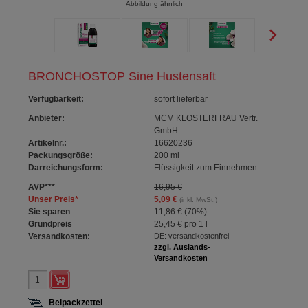
Abbildung ähnlich
BRONCHOSTOP Sine Hustensaft
Verfügbarkeit
:
sofort lieferbar
Anbieter:
MCM KLOSTERFRAU Vertr.
GmbH
Artikelnr.:
16620236
Packungsgröße:
200
ml
Darreichungsform:
Flüssigkeit zum Einnehmen
AVP
***
16,95 €
Unser Preis
*
5,09 €
(inkl. MwSt.)
Sie sparen
11,86 €
(
70%
)
Grundpreis
25,45 €
pro 1 l
Versandkosten:
DE: versandkostenfrei
zzgl. Auslands-
Versandkosten
Beipackzettel