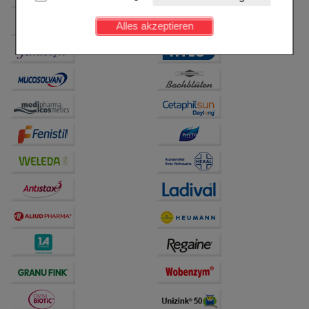
Kundenkonto), weshalb auf diese nicht verzichtet
werden kann.
Alles akzeptieren
Komfort:
Diese Cookies werden genutzt um das
Einkaufserlebnis noch ansprechender zu gestalten,
beispielsweise für die Wiedererkennung des
Besuchers oder unsere Seite an bevorzugte
Verhaltensweisen (z.B. Spracheinstellung)
anzupassen. Komfort-Cookies ermöglichen es uns
auch auf Ihre Bedürfnisse zugeschrittene Inhalte
anzuzeigen und unser Partnerprogramm zu
betreiben.
Statistik & Tracking:
Hierüber lassen sich
Informationen über die Art und Weise der Nutzung
unserer Website sammeln, mit deren Hilfe wir unsere
Website weiter für Sie optimieren können, den Inhalt
auf unserer Website aber auch die Werbung auf
Drittseiten möglichst relevant für Sie zu gestalten.
Bitte beachten Sie, dass Daten hierfür teilweise an
Dritte wie z.B. Google oder soziale Medien
übertragen werden.