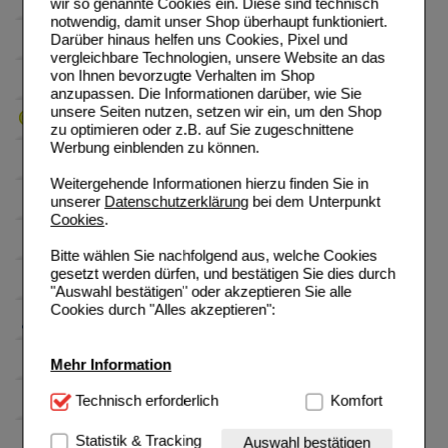
wir so genannte Cookies ein. Diese sind technisch
notwendig, damit unser Shop überhaupt funktioniert.
Darüber hinaus helfen uns Cookies, Pixel und
vergleichbare Technologien, unsere Website an das
von Ihnen bevorzugte Verhalten im Shop
anzupassen. Die Informationen darüber, wie Sie
unsere Seiten nutzen, setzen wir ein, um den Shop
zu optimieren oder z.B. auf Sie zugeschnittene
Werbung einblenden zu können.
Weitergehende Informationen hierzu finden Sie in
unserer
Datenschutzerklärung
bei dem Unterpunkt
Cookies
.
Bitte wählen Sie nachfolgend aus, welche Cookies
gesetzt werden dürfen, und bestätigen Sie dies durch
"Auswahl bestätigen" oder akzeptieren Sie alle
Cookies durch "Alles akzeptieren":
Mehr Information
Technisch Notwendig:
Technisch erforderlich
Hierbei handelt es sich um
Komfort
Cookies, die für die Grundfunktionen unserer
Website notwendig sind (z.B. Navigation, Warenkorb,
Statistik & Tracking
Auswahl bestätigen