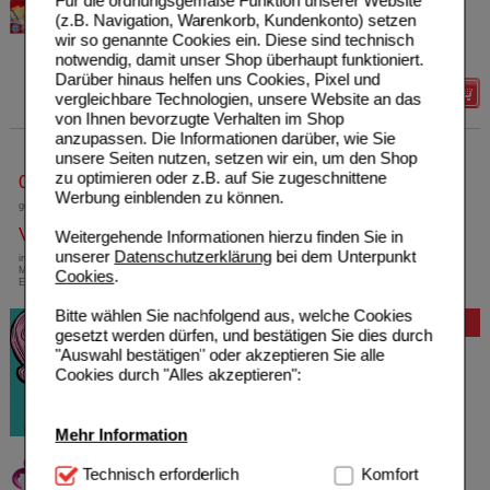
Für die ordnungsgemäße Funktion unserer Website
19434675
UVP
**
3,90 €
(z.B. Navigation, Warenkorb, Kundenkonto) setzen
Unser Preis
*
1,17 €
100
St
Pflaster
wir so genannte Cookies ein. Diese sind technisch
Sie sparen
2,73 €
(
70%
)
notwendig, damit unser Shop überhaupt funktioniert.
Darüber hinaus helfen uns Cookies, Pixel und
Details
vergleichbare Technologien, unsere Website an das
von Ihnen bevorzugte Verhalten im Shop
anzupassen. Die Informationen darüber, wie Sie
unsere Seiten nutzen, setzen wir ein, um den Shop
zu optimieren oder z.B. auf Sie zugeschnittene
0800-10 11 422
Werbung einblenden zu können.
gebührenfreie Rufnummer
Versandkostenfrei
Weitergehende Informationen hierzu finden Sie in
unserer
Datenschutzerklärung
bei dem Unterpunkt
innerhalb Deutschlands bei einem
Mindestbestellwert von 13,99 Euro oder bei
Cookies
.
Einsendung eines Kassenrezeptes
Bitte wählen Sie nachfolgend aus, welche Cookies
Bewertung
gesetzt werden dürfen, und bestätigen Sie dies durch
"Auswahl bestätigen" oder akzeptieren Sie alle
Cookies durch "Alles akzeptieren":
Mehr Information
Technisch Notwendig:
Technisch erforderlich
Hierbei handelt es sich um
Komfort