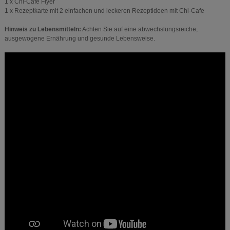
1 x Chi-Cafe Flyer
1 x Rezeptkarte mit 2 einfachen und leckeren Rezeptideen mit Chi-Cafe
Hinweis zu Lebensmitteln:
Achten Sie auf eine abwechslungsreiche,
ausgewogene Ernährung und gesunde Lebensweise.