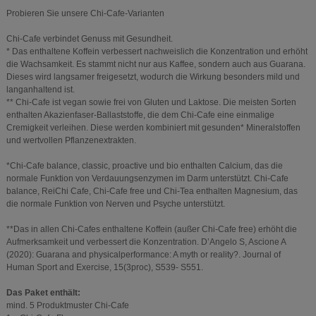
Probieren Sie unsere Chi-Cafe-Varianten
Chi-Cafe verbindet Genuss mit Gesundheit.
* Das enthaltene Koffein verbessert nachweislich die Konzentration und erhöht
die Wachsamkeit. Es stammt nicht nur aus Kaffee, sondern auch aus Guarana.
Dieses wird langsamer freigesetzt, wodurch die Wirkung besonders mild und
langanhaltend ist.
** Chi-Cafe ist vegan sowie frei von Gluten und Laktose. Die meisten Sorten
enthalten Akazienfaser-Ballaststoffe, die dem Chi-Cafe eine einmalige
Cremigkeit verleihen. Diese werden kombiniert mit gesunden* Mineralstoffen
und wertvollen Pflanzenextrakten.
*Chi-Cafe balance, classic, proactive und bio enthalten Calcium, das die
normale Funktion von Verdauungsenzymen im Darm unterstützt. Chi-Cafe
balance, ReiChi Cafe, Chi-Cafe free und Chi-Tea enthalten Magnesium, das
die normale Funktion von Nerven und Psyche unterstützt.
**Das in allen Chi-Cafes enthaltene Koffein (außer Chi-Cafe free) erhöht die
Aufmerksamkeit und verbessert die Konzentration. D’Angelo S, Ascione A
(2020): Guarana and physicalperformance: A myth or reality?. Journal of
Human Sport and Exercise, 15(3proc), S539- S551.
Das Paket enthält:
mind. 5 Produktmuster Chi-Cafe