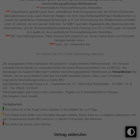
verschreibungspflichtige Medikamente.
**
Unverbindliche Preisempfehlung des Herstellers.
***
Verkaufspreis gemäß Lauer-Taxe; verbindlicher Abrechnungspreis nach der Großen Deutschen
Spezialitätentaxe (sog. Lauer-Taxe) bei Abgabe von nicht verschreibungspflichtigen Medikamenten zu
Lasten der gesetzlichen Krankenversicherungen (z.B. bei Verschreibung des Medikaments an Kinder
unter 12 Jahren), die sich gemäß §129 Abs. 5a SGB V aus dem Abgabepreis des pharmazeutischen
Unternehmens und der Arzneimittelpreisverordnung in der Fassung zum 31.12.2003 ergibt. Es handelt
sich
nicht
um die unverbindliche Preisempfehlung des Herstellers.
****
BK: Beschaffungskosten. Diese Summe fällt zusätzlich an, da der Artikel direkt vom Hersteller
bezogen werden muss.
*****
verw. bis: Verwendbar bis.
Hier können Sie Ihre Cookie-Zustimmung widerrufen
Die angegebenen Preise beinhalten die gesetzlich vorgeschriebene Mehrwertsteuer. Der Versand
innerhalb Deutschlands ist versandkostenfrei bei einem Mindestbestellwert von 13,99 Euro. Bei
Sendungen ins Ausland fallen durch erhöhte Versicherungsgebühren Mehrkosten an
Versandkosten
Bei
Artikeln, die wir ausschließlich über den Hersteller beziehen können, fallen unter Umständen
sogenannte Beschaffungskosten an (siehe BK).
Bad Apotheke Henning Fichter e.K. - Frankfurter Str. 27 - 49214 Bad Rothenfelde - Tel 0800 / 10 11
422 - Fax 05424 / 21 64 47
Preisänderungen und Irrtümer sind vorbehalten. Abgabe nur in haushaltsüblichen Mengen.
Alle Angaben ohne Gewähr.
Verfügbarkeit:
Der Artikel ist in der Regel sofort lieferbar, in Einzelfällen bis zu 6 Tage.
Der Artikel muss direkt vom Hersteller bezogen werden. Daher kann es zu längeren Lieferzeiten und
ggf. Zusatzkosten (siehe BK) kommen. In diesem Fall werden Sie informiert.
Der Artikel ist derzeit nicht lieferbar.
Vertrag widerrufen