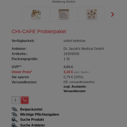
Abbildung ähnlich
CHI-CAFE Probierpaket
Verfügbarkeit
:
sofort lieferbar
Anbieter:
Dr. Jacob's Medical GmbH
Artikelnr.:
18359500
Packungsgröße:
1
St
UVP
**
3,95 €
Unser Preis
*
3,16 €
(inkl. MwSt.)
Sie sparen
0,79 €
(
20%
)
Versandkosten:
DE: versandkostenfrei
zzgl. Auslands-
Versandkosten
Beipackzettel
Wichtige Pflichtangaben
Suche Produkt
Suche Anbieter