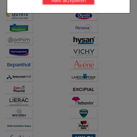
Alles akzeptieren
Komfort:
Diese Cookies werden genutzt um das
Einkaufserlebnis noch ansprechender zu gestalten,
beispielsweise für die Wiedererkennung des
Besuchers oder unsere Seite an bevorzugte
Verhaltensweisen (z.B. Spracheinstellung)
anzupassen. Komfort-Cookies ermöglichen es uns
auch auf Ihre Bedürfnisse zugeschrittene Inhalte
anzuzeigen und unser Partnerprogramm zu
betreiben.
Statistik & Tracking:
Hierüber lassen sich
Informationen über die Art und Weise der Nutzung
unserer Website sammeln, mit deren Hilfe wir unsere
Website weiter für Sie optimieren können, den Inhalt
auf unserer Website aber auch die Werbung auf
Drittseiten möglichst relevant für Sie zu gestalten.
Bitte beachten Sie, dass Daten hierfür teilweise an
Dritte wie z.B. Google oder soziale Medien
übertragen werden.