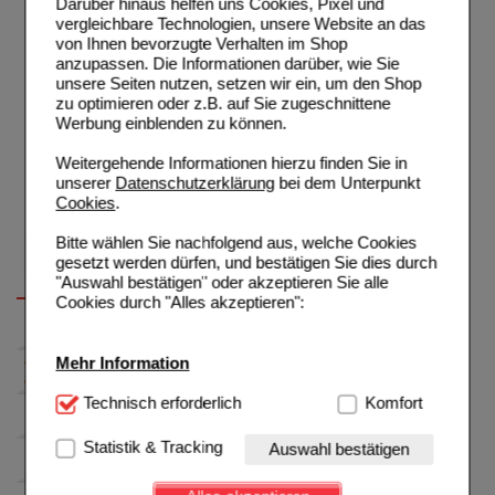
Darüber hinaus helfen uns Cookies, Pixel und
vergleichbare Technologien, unsere Website an das
von Ihnen bevorzugte Verhalten im Shop
anzupassen. Die Informationen darüber, wie Sie
unsere Seiten nutzen, setzen wir ein, um den Shop
zu optimieren oder z.B. auf Sie zugeschnittene
Werbung einblenden zu können.
Weitergehende Informationen hierzu finden Sie in
unserer
Datenschutzerklärung
bei dem Unterpunkt
Cookies
.
Bitte wählen Sie nachfolgend aus, welche Cookies
gesetzt werden dürfen, und bestätigen Sie dies durch
"Auswahl bestätigen" oder akzeptieren Sie alle
Cookies durch "Alles akzeptieren":
Mehr Information
Technisch Notwendig:
Technisch erforderlich
Hierbei handelt es sich um
Komfort
Cookies, die für die Grundfunktionen unserer
Website notwendig sind (z.B. Navigation, Warenkorb,
Statistik & Tracking
Auswahl bestätigen
Kundenkonto), weshalb auf diese nicht verzichtet
werden kann.