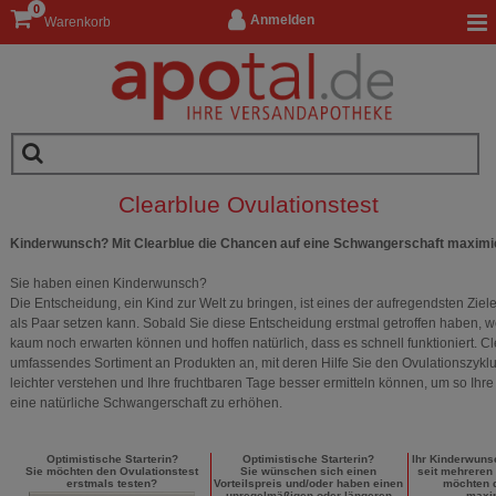
0
Anmelden
Warenkorb
Clearblue Ovulationstest
Kinderwunsch? Mit Clearblue die Chancen auf eine Schwangerschaft maximi
Sie haben einen Kinderwunsch?
Die Entscheidung, ein Kind zur Welt zu bringen, ist eines der aufregendsten Ziel
als Paar setzen kann. Sobald Sie diese Entscheidung erstmal getroffen haben, 
kaum noch erwarten können und hoffen natürlich, dass es schnell funktioniert. Cl
umfassendes Sortiment an Produkten an, mit deren Hilfe Sie den Ovulationszyklu
leichter verstehen und Ihre fruchtbaren Tage besser ermitteln können, um so Ihr
eine natürliche Schwangerschaft zu erhöhen.
Optimistische Starterin?
Optimistische Starterin?
Ihr Kinderwunsc
Sie möchten den Ovulationstest
Sie wünschen sich einen
seit mehreren
erstmals testen?
Vorteilspreis und/oder haben einen
möchten 
unregelmäßigen oder längeren
maxi