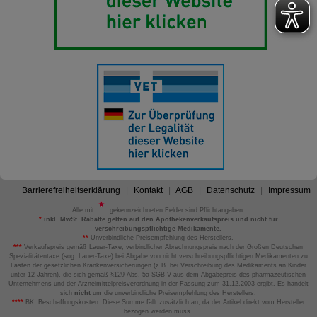
Barrierefreiheitserklärung
Kontakt
AGB
Datenschutz
Impressum
Alle mit
gekennzeichneten Felder sind Pflichtangaben.
*
inkl. MwSt. Rabatte gelten auf den Apothekenverkaufspreis und nicht für
verschreibungspflichtige Medikamente.
**
Unverbindliche Preisempfehlung des Herstellers.
***
Verkaufspreis gemäß Lauer-Taxe; verbindlicher Abrechnungspreis nach der Großen Deutschen
Spezialitätentaxe (sog. Lauer-Taxe) bei Abgabe von nicht verschreibungspflichtigen Medikamenten zu
Lasten der gesetzlichen Krankenversicherungen (z.B. bei Verschreibung des Medikaments an Kinder
unter 12 Jahren), die sich gemäß §129 Abs. 5a SGB V aus dem Abgabepreis des pharmazeutischen
Unternehmens und der Arzneimittelpreisverordnung in der Fassung zum 31.12.2003 ergibt. Es handelt
sich
nicht
um die unverbindliche Preisempfehlung des Herstellers.
****
BK: Beschaffungskosten. Diese Summe fällt zusätzlich an, da der Artikel direkt vom Hersteller
bezogen werden muss.