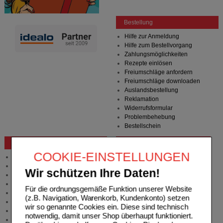
Bestellung
Hilfe zur Anmeldung
Hilfe zum Bestellvorgang
Zahlungsmöglichkeiten
Rezepte einlösen
Freiumschläge anfordern
Freiumschläge downloaden
Auslandsbestellung
Reklamation
Widerrufsformular
Problembehebung
Bestellschein
Beratung und Service
COOKIE-EINSTELLUNGEN
Allgemeine Information
Produktberatung
Wir schützen Ihre Daten!
Meldung Arzneimittelrisiken
Zuzahlungsfreie Arzneien
Für die ordnungsgemäße Funktion unserer Website
Angebote & Downloads
(z.B. Navigation, Warenkorb, Kundenkonto) setzen
Newsletter
wir so genannte Cookies ein. Diese sind technisch
Neukundenprämie
notwendig, damit unser Shop überhaupt funktioniert.
Stellenangebote