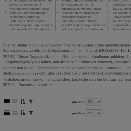
Der EINZIGE Ovulationstest, der
Der EINZIGE Ovulationstest, der
Misst 2 Fruch
die Konzentration von 2
die Konzentration von 2
entwickelt, u
Fruchtbarkeitshormonen misst
Fruchtbarkeitshormonen misst
Tage zu erke
Passt sich dem einzigartigen
Passt sich dem einzigartigen
Der einzige M
Hormonprofil täglich an
Hormonprofil täglich an
Schwangersch
Eindeutiges, klares „Smiley-
Eindeutiges, klares „Smiley-
Touchscreen m
Gesicht“ zeigt die Tage mit hoher
Gesicht“ zeigt die Tage mit hoher
6-Zyklen-Über
und maximaler Fruchtbarkeit an
und maximaler Fruchtbarkeit an
Teststäbchen 
*
In einer Studie mit 87 Frauen wurden in 80 % der Zyklen 4 oder mehr fruchtbare
Gemessen an tatsächlichen Zykluslängen. Johnson S., et al. BJOG (2013) 120:1
**
PP2.05.
Dieses Doppelpack können Sie insbesondere Kundinnen anbieten, die
unregelmäßigen Zyklus haben, und die mehr Teststäbchen brauchen, aber auch 
***
Monat testen wollen.
In den ersten beiden Anwendungszyklen. Robinson JE. et al
Sterility (2007) 87: 329-334. Bitte besuchen Sie unsere Website: www.clearblue.
Illustration. Ergebnisse können abweichen. Lesen Sie stets die Gebrauchsanwe
SPD. Alle Rechnte vorbehalten.
pro Seite
pro Seite