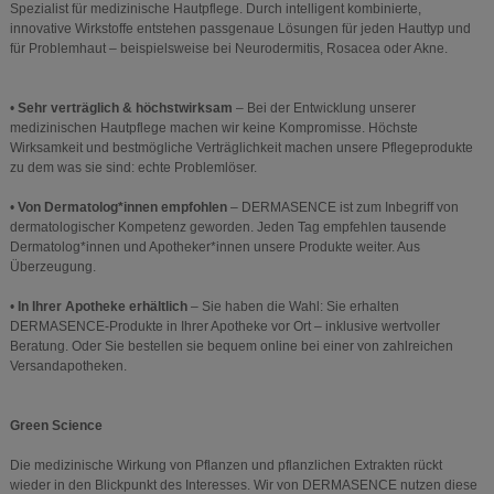
Spezialist für medizinische Hautpflege. Durch intelligent kombinierte,
innovative Wirkstoffe entstehen passgenaue Lösungen für jeden Hauttyp und
für Problemhaut – beispielsweise bei Neurodermitis, Rosacea oder Akne.
•
Sehr verträglich & höchstwirksam
– Bei der Entwicklung unserer
medizinischen Hautpflege machen wir keine Kompromisse. Höchste
Wirksamkeit und bestmögliche Verträglichkeit machen unsere Pflegeprodukte
zu dem was sie sind: echte Problemlöser.
•
Von Dermatolog*innen empfohlen
– DERMASENCE ist zum Inbegriff von
dermatologischer Kompetenz geworden. Jeden Tag empfehlen tausende
Dermatolog*innen und Apotheker*innen unsere Produkte weiter. Aus
Überzeugung.
•
In Ihrer Apotheke erhältlich
– Sie haben die Wahl: Sie erhalten
DERMASENCE-Produkte in Ihrer Apotheke vor Ort – inklusive wertvoller
Beratung. Oder Sie bestellen sie bequem online bei einer von zahlreichen
Versandapotheken.
Green Science
Die medizinische Wirkung von Pflanzen und pflanzlichen Extrakten rückt
wieder in den Blickpunkt des Interesses. Wir von DERMASENCE nutzen diese