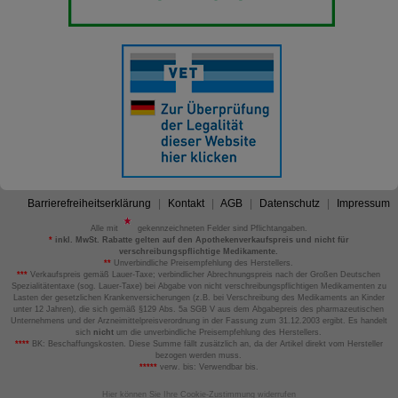
Barrierefreiheitserklärung
Kontakt
AGB
Datenschutz
Impressum
Alle mit
gekennzeichneten Felder sind Pflichtangaben.
*
inkl. MwSt. Rabatte gelten auf den Apothekenverkaufspreis und nicht für
verschreibungspflichtige Medikamente.
**
Unverbindliche Preisempfehlung des Herstellers.
***
Verkaufspreis gemäß Lauer-Taxe; verbindlicher Abrechnungspreis nach der Großen Deutschen
Spezialitätentaxe (sog. Lauer-Taxe) bei Abgabe von nicht verschreibungspflichtigen Medikamenten zu
Lasten der gesetzlichen Krankenversicherungen (z.B. bei Verschreibung des Medikaments an Kinder
unter 12 Jahren), die sich gemäß §129 Abs. 5a SGB V aus dem Abgabepreis des pharmazeutischen
Unternehmens und der Arzneimittelpreisverordnung in der Fassung zum 31.12.2003 ergibt. Es handelt
sich
nicht
um die unverbindliche Preisempfehlung des Herstellers.
****
BK: Beschaffungskosten. Diese Summe fällt zusätzlich an, da der Artikel direkt vom Hersteller
bezogen werden muss.
*****
verw. bis: Verwendbar bis.
Hier können Sie Ihre Cookie-Zustimmung widerrufen