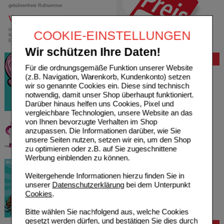
gebührenfreie Rufnummer
Versandkostenfrei
innerhalb Deutschlands bei einem
COOKIE-EINSTELLUNGEN
Mindestbestellwert von 13,99 Euro oder bei
Einsendung eines Kassenrezeptes
Wir schützen Ihre Daten!
Bewertung
Für die ordnungsgemäße Funktion unserer Website
(z.B. Navigation, Warenkorb, Kundenkonto) setzen
wir so genannte Cookies ein. Diese sind technisch
notwendig, damit unser Shop überhaupt funktioniert.
Darüber hinaus helfen uns Cookies, Pixel und
vergleichbare Technologien, unsere Website an das
von Ihnen bevorzugte Verhalten im Shop
anzupassen. Die Informationen darüber, wie Sie
unsere Seiten nutzen, setzen wir ein, um den Shop
zu optimieren oder z.B. auf Sie zugeschnittene
Werbung einblenden zu können.
Weitergehende Informationen hierzu finden Sie in
unserer
Datenschutzerklärung
bei dem Unterpunkt
Cookies
.
Bitte wählen Sie nachfolgend aus, welche Cookies
gesetzt werden dürfen, und bestätigen Sie dies durch