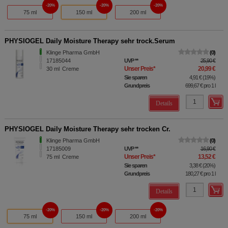
20%
20%
20%
75 ml
150 ml
200 ml
PHYSIOGEL Daily Moisture Therapy sehr trock.Serum
Klinge Pharma GmbH
0
17185044
UVP
**
25,90 €
Unser Preis
*
20,99 €
30
ml
Creme
Sie sparen
4,91 €
(
19%
)
Grundpreis
699,67 €
pro 1 l
Details
PHYSIOGEL Daily Moisture Therapy sehr trocken Cr.
Klinge Pharma GmbH
0
17185009
UVP
**
16,90 €
Unser Preis
*
13,52 €
75
ml
Creme
Sie sparen
3,38 €
(
20%
)
Grundpreis
180,27 €
pro 1 l
Details
20%
20%
20%
75 ml
150 ml
200 ml