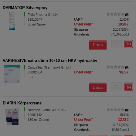
DERMATOP Silverspray
Fidia Pharma GmbH
0
19513647
UVP
**
21,00 €
Unser Preis
*
18,90 €
50
ml
Spray
Sie sparen
2,10 €
(
10%
)
Grundpreis
378,00 €
pro 1 l
Details
VARIHESIVE extra dünn 10x10 cm HKV hydroaktiv
ConvaTec (Germany) GmbH
0
Unser Preis
*
78,65 €
03892654
5
St
Details
DIARIN Körpercreme
Neotopic GmbH & Co. KG
0
19081142
UVP
**
15,90 €
Unser Preis
*
12,72 €
150
ml
Creme
Sie sparen
3,18 €
(
20%
)
Grundpreis
84,80 €
pro 1 l