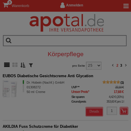
0
Anmelden
Warenkorb
Körperpflege
2
3
pro Seite
EUBOS Diabetische Gesichtscreme Anti Glycation
Dr. Hobein (Nachf.) GmbH
1
01308272
UVP
**
22,10 €
Unser Preis
*
17,68 €
50
ml
Creme
Sie sparen
4,42 €
(
20%
)
Grundpreis
353,60 €
pro 1 l
Details
AKILDIA Fuss Schutzcreme für Diabetiker