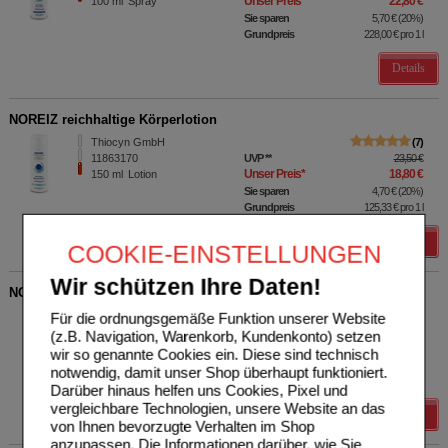
Unser Preis
*
22,80 €
100
ml
Spray
Sie sparen
5,70 €
(
20%
)
Grundpreis
228,00 €
pro 1 l
Details
NOREIZ reichhaltige Körperlotion
Thiocyn GmbH
7
11863170
UVP
**
23,50 €
Unser Preis
*
18,80 €
150
ml
Lotion
Sie sparen
4,70 €
(
20%
)
Grundpreis
125,33 €
pro 1 l
Details
COOKIE-EINSTELLUNGEN
Wir schützen Ihre Daten!
NOREIZ reichhaltige Gesichtscreme
Thiocyn GmbH
8
Für die ordnungsgemäße Funktion unserer Website
11863187
UVP
**
26,50 €
(z.B. Navigation, Warenkorb, Kundenkonto) setzen
Unser Preis
*
21,20 €
50
ml
Creme
wir so genannte Cookies ein. Diese sind technisch
Sie sparen
5,30 €
(
20%
)
notwendig, damit unser Shop überhaupt funktioniert.
Grundpreis
424,00 €
pro 1 l
Darüber hinaus helfen uns Cookies, Pixel und
vergleichbare Technologien, unsere Website an das
Details
von Ihnen bevorzugte Verhalten im Shop
anzupassen. Die Informationen darüber, wie Sie