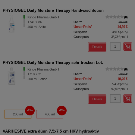
PHYSIOGEL Daily Moisture Therapy Handwaschlotion
Klinge Pharma GmbH
0
17418086
UVP
**
19,20 €
Unser Preis
*
14,29 €
400
ml
Seife
Sie sparen
4,91 €
(
26%
)
Grundpreis
35,73 €
pro 1 l
Details
PHYSIOGEL Daily Moisture Therapy sehr trocken Lot.
Klinge Pharma GmbH
0
17185021
UVP
**
23,95 €
Unser Preis
*
18,49 €
200
ml
Lotion
Sie sparen
5,46 €
(
23%
)
Grundpreis
92,45 €
pro 1 l
Details
23%
27%
200 ml
400 ml
VARIHESIVE extra dünn 7,5x7,5 cm HKV hydroaktiv