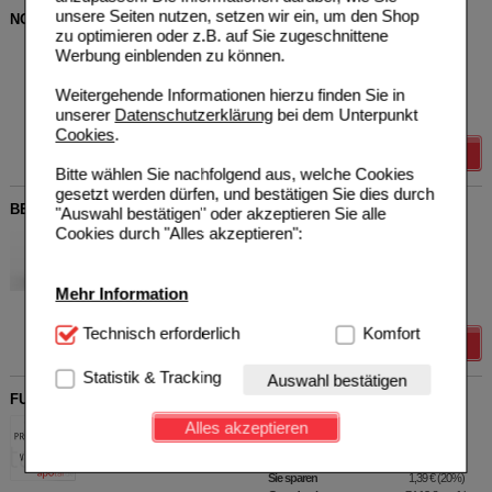
unsere Seiten nutzen, setzen wir ein, um den Shop
NOREIZ hautberuhigende Pflegedusche
zu optimieren oder z.B. auf Sie zugeschnittene
Thiocyn GmbH
5
Werbung einblenden zu können.
15995833
UVP
**
17,30 €
Unser Preis
*
11,69 €
200
ml
Duschgel
Weitergehende Informationen hierzu finden Sie in
Sie sparen
5,61 €
(
32%
)
unserer
Datenschutzerklärung
bei dem Unterpunkt
Grundpreis
58,45 €
pro 1 l
Cookies
.
Details
Bitte wählen Sie nachfolgend aus, welche Cookies
gesetzt werden dürfen, und bestätigen Sie dies durch
BELIEVA Natural Intensiv Reinigungsmilch
"Auswahl bestätigen" oder akzeptieren Sie alle
Cookies durch "Alles akzeptieren":
Believa GmbH
0
10788549
UVP
**
14,90 €
Unser Preis
*
11,92 €
250
ml
Flüssigseife
Sie sparen
2,98 €
(
20%
)
Mehr Information
Grundpreis
47,68 €
pro 1 l
Technisch Notwendig:
Technisch erforderlich
Hierbei handelt es sich um
Komfort
Details
Cookies, die für die Grundfunktionen unserer
Website notwendig sind (z.B. Navigation, Warenkorb,
Statistik & Tracking
Auswahl bestätigen
Kundenkonto), weshalb auf diese nicht verzichtet
FUSSCREME süße Füße für Diabetiker
werden kann.
Gerhard Zach-Rosinka
0
Alles akzeptieren
05142443
UVP
**
6,95 €
Komfort:
Diese Cookies werden genutzt um das
Unser Preis
*
5,56 €
75
ml
Creme
Einkaufserlebnis noch ansprechender zu gestalten,
Sie sparen
1,39 €
(
20%
)
beispielsweise für die Wiedererkennung des