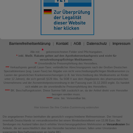
Barrierefreiheitserklärung
Kontakt
AGB
Datenschutz
Impressum
Alle mit
gekennzeichneten Felder sind Pflichtangaben.
*
inkl. MwSt. Rabatte gelten auf den Apothekenverkaufspreis und nicht für
verschreibungspflichtige Medikamente.
**
Unverbindliche Preisempfehlung des Herstellers.
***
Verkaufspreis gemäß Lauer-Taxe; verbindlicher Abrechnungspreis nach der Großen Deutschen
Spezialitätentaxe (sog. Lauer-Taxe) bei Abgabe von nicht verschreibungspflichtigen Medikamenten zu
Lasten der gesetzlichen Krankenversicherungen (z.B. bei Verschreibung des Medikaments an Kinder
unter 12 Jahren), die sich gemäß §129 Abs. 5a SGB V aus dem Abgabepreis des pharmazeutischen
Unternehmens und der Arzneimittelpreisverordnung in der Fassung zum 31.12.2003 ergibt. Es handelt
sich
nicht
um die unverbindliche Preisempfehlung des Herstellers.
****
BK: Beschaffungskosten. Diese Summe fällt zusätzlich an, da der Artikel direkt vom Hersteller
bezogen werden muss.
*****
verw. bis: Verwendbar bis.
Hier können Sie Ihre Cookie-Zustimmung widerrufen
Die angegebenen Preise beinhalten die gesetzlich vorgeschriebene Mehrwertsteuer. Der Versand
innerhalb Deutschlands ist versandkostenfrei bei einem Mindestbestellwert von 13,99 Euro. Bei
Sendungen ins Ausland fallen durch erhöhte Versicherungsgebühren Mehrkosten an
Versandkosten
Bei
Artikeln, die wir ausschließlich über den Hersteller beziehen können, fallen unter Umständen
sogenannte Beschaffungskosten an (siehe BK).