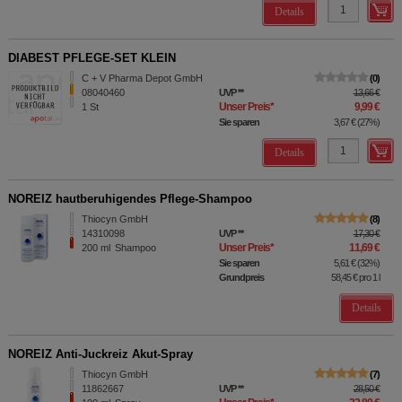
Details
DIABEST PFLEGE-SET KLEIN
C + V Pharma Depot GmbH
0
08040460
UVP
**
13,66 €
Unser Preis
*
9,99 €
1
St
Sie sparen
3,67 €
(
27%
)
Details
NOREIZ hautberuhigendes Pflege-Shampoo
Thiocyn GmbH
8
14310098
UVP
**
17,30 €
Unser Preis
*
11,69 €
200
ml
Shampoo
Sie sparen
5,61 €
(
32%
)
Grundpreis
58,45 €
pro 1 l
Details
NOREIZ Anti-Juckreiz Akut-Spray
Thiocyn GmbH
7
11862667
UVP
**
28,50 €