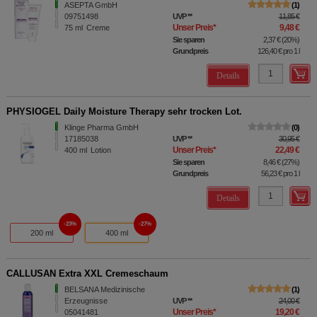
ASEPTA GmbH
1
09751498
UVP
**
11,85 €
Unser Preis
*
9,48 €
75
ml
Creme
Sie sparen
2,37 €
(
20%
)
Grundpreis
126,40 €
pro 1 l
Details
PHYSIOGEL Daily Moisture Therapy sehr trocken Lot.
Klinge Pharma GmbH
0
17185038
UVP
**
30,95 €
Unser Preis
*
22,49 €
400
ml
Lotion
Sie sparen
8,46 €
(
27%
)
Grundpreis
56,23 €
pro 1 l
Details
23%
27%
200 ml
400 ml
CALLUSAN Extra XXL Cremeschaum
BELSANA Medizinische
1
Erzeugnisse
UVP
**
24,00 €
Unser Preis
*
19,20 €
05041481