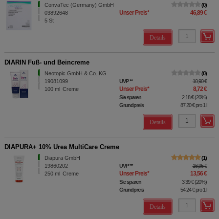
ConvaTec (Germany) GmbH
0
Unser Preis
*
46,89 €
03892648
5
St
Details
DIARIN Fuß- und Beincreme
Neotopic GmbH & Co. KG
0
19081099
UVP
**
10,90 €
Unser Preis
*
8,72 €
100
ml
Creme
Sie sparen
2,18 €
(
20%
)
Grundpreis
87,20 €
pro 1 l
Details
DIAPURA+ 10% Urea MultiCare Creme
Diapura GmbH
1
19860202
UVP
**
16,95 €
Unser Preis
*
13,56 €
250
ml
Creme
Sie sparen
3,39 €
(
20%
)
Grundpreis
54,24 €
pro 1 l
Details