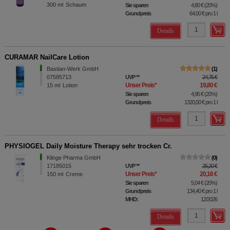
300
ml
Schaum
Sie sparen
4,80 €
(
20%
)
Grundpreis
64,00 €
pro 1 l
Details
CURAMAR NailCare Lotion
Bastian-Werk GmbH
1
07585713
UVP
**
24,75 €
Unser Preis
*
19,80 €
15
ml
Lotion
Sie sparen
4,95 €
(
20%
)
Grundpreis
1320,00 €
pro 1 l
Details
PHYSIOGEL Daily Moisture Therapy sehr trocken Cr.
Klinge Pharma GmbH
0
17185015
UVP
**
25,20 €
Unser Preis
*
20,16 €
150
ml
Creme
Sie sparen
5,04 €
(
20%
)
Grundpreis
134,40 €
pro 1 l
MHD:
12/2026
Details