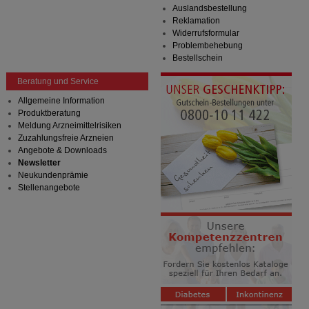
Bitte beachten Sie, dass Daten hierfür teilweise an
Auslandsbestellung
Dritte wie z.B. Google oder soziale Medien
Reklamation
übertragen werden.
Widerrufsformular
Problembehebung
Bestellschein
Beratung und Service
Allgemeine Information
Produktberatung
Meldung Arzneimittelrisiken
Zuzahlungsfreie Arzneien
Angebote & Downloads
Newsletter
Neukundenprämie
Stellenangebote