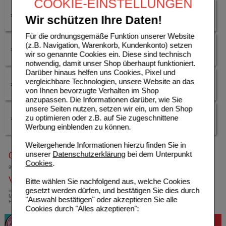
COOKIE-EINSTELLUNGEN
Kontaktlinsen & Lesebrillen
Männersache
Wir schützen Ihre Daten!
Für die ordnungsgemäße Funktion unserer Website
(z.B. Navigation, Warenkorb, Kundenkonto) setzen
Pflaster & Verbandstoffe
Seife & Bäder
wir so genannte Cookies ein. Diese sind technisch
notwendig, damit unser Shop überhaupt funktioniert.
Darüber hinaus helfen uns Cookies, Pixel und
vergleichbare Technologien, unsere Website an das
Sonnen- & Insektenschutz
Tiergesundheit & Pflege
von Ihnen bevorzugte Verhalten im Shop
anzupassen. Die Informationen darüber, wie Sie
unsere Seiten nutzen, setzen wir ein, um den Shop
zu optimieren oder z.B. auf Sie zugeschnittene
Verhütung & Familienplanung
Zahn- & Mundpflege
Werbung einblenden zu können.
Weitergehende Informationen hierzu finden Sie in
unserer
Datenschutzerklärung
bei dem Unterpunkt
0800-10 11 422
Cookies
.
gebührenfreie Rufnummer
Versandkostenfrei
Bitte wählen Sie nachfolgend aus, welche Cookies
gesetzt werden dürfen, und bestätigen Sie dies durch
innerhalb Deutschlands bei einem
Mindestbestellwert von 13,99 Euro oder bei
"Auswahl bestätigen" oder akzeptieren Sie alle
Einsendung eines Kassenrezeptes
Cookies durch "Alles akzeptieren":
Bewertung