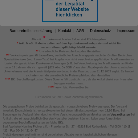
Barrierefreiheitserklärung
Kontakt
AGB
Datenschutz
Impressum
Alle mit
gekennzeichneten Felder sind Pflichtangaben.
*
inkl. MwSt. Rabatte gelten auf den Apothekenverkaufspreis und nicht für
verschreibungspflichtige Medikamente.
**
Unverbindliche Preisempfehlung des Herstellers.
***
Verkaufspreis gemäß Lauer-Taxe; verbindlicher Abrechnungspreis nach der Großen Deutschen
Spezialitätentaxe (sog. Lauer-Taxe) bei Abgabe von nicht verschreibungspflichtigen Medikamenten zu
Lasten der gesetzlichen Krankenversicherungen (z.B. bei Verschreibung des Medikaments an Kinder
unter 12 Jahren), die sich gemäß §129 Abs. 5a SGB V aus dem Abgabepreis des pharmazeutischen
Unternehmens und der Arzneimittelpreisverordnung in der Fassung zum 31.12.2003 ergibt. Es handelt
sich
nicht
um die unverbindliche Preisempfehlung des Herstellers.
****
BK: Beschaffungskosten. Diese Summe fällt zusätzlich an, da der Artikel direkt vom Hersteller
bezogen werden muss.
*****
verw. bis: Verwendbar bis.
Hier können Sie Ihre Cookie-Zustimmung widerrufen
Die angegebenen Preise beinhalten die gesetzlich vorgeschriebene Mehrwertsteuer. Der Versand
innerhalb Deutschlands ist versandkostenfrei bei einem Mindestbestellwert von 13,99 Euro. Bei
Sendungen ins Ausland fallen durch erhöhte Versicherungsgebühren Mehrkosten an
Versandkosten
Bei
Artikeln, die wir ausschließlich über den Hersteller beziehen können, fallen unter Umständen
sogenannte Beschaffungskosten an (siehe BK).
Bad Apotheke Henning Fichter e.K. - Frankfurter Str. 27 - 49214 Bad Rothenfelde - Tel 0800 / 10 11
422 - Fax 05424 / 21 64 47
Preisänderungen und Irrtümer sind vorbehalten. Abgabe nur in haushaltsüblichen Mengen.