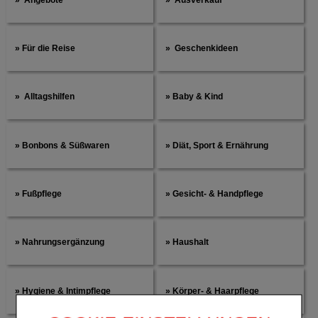
Für die Reise
Geschenkideen
Alltagshilfen
Baby & Kind
Bonbons & Süßwaren
Diät, Sport & Ernährung
Fußpflege
Gesicht- & Handpflege
Nahrungsergänzung
Haushalt
Hygiene & Intimpflege
Körper- & Haarpflege