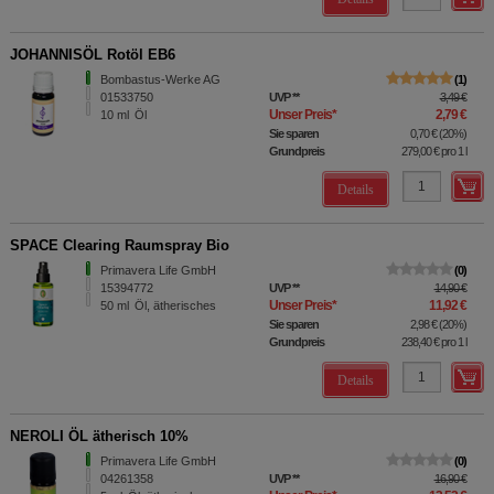
JOHANNISÖL Rotöl EB6
Bombastus-Werke AG
1
01533750
UVP
**
3,49 €
Unser Preis
*
2,79 €
10
ml
Öl
Sie sparen
0,70 €
(
20%
)
Grundpreis
279,00 €
pro 1 l
Details
SPACE Clearing Raumspray Bio
Primavera Life GmbH
0
15394772
UVP
**
14,90 €
Unser Preis
*
11,92 €
50
ml
Öl, ätherisches
Sie sparen
2,98 €
(
20%
)
Grundpreis
238,40 €
pro 1 l
Details
NEROLI ÖL ätherisch 10%
Primavera Life GmbH
0
04261358
UVP
**
16,90 €