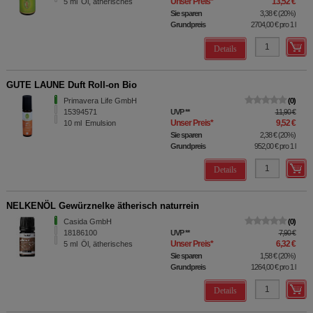
Unser Preis
*
13,52 €
5
ml
Öl, ätherisches
Sie sparen
3,38 €
(
20%
)
Grundpreis
2704,00 €
pro 1 l
Details
GUTE LAUNE Duft Roll-on Bio
Primavera Life GmbH
0
15394571
UVP
**
11,90 €
Unser Preis
*
9,52 €
10
ml
Emulsion
Sie sparen
2,38 €
(
20%
)
Grundpreis
952,00 €
pro 1 l
Details
NELKENÖL Gewürznelke ätherisch naturrein
Casida GmbH
0
18186100
UVP
**
7,90 €
Unser Preis
*
6,32 €
5
ml
Öl, ätherisches
Sie sparen
1,58 €
(
20%
)
Grundpreis
1264,00 €
pro 1 l
Details