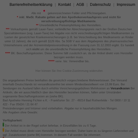
Barrierefreiheitserklärung
Kontakt
AGB
Datenschutz
Impressum
Alle mit
gekennzeichneten Felder sind Pflichtangaben.
*
inkl. MwSt. Rabatte gelten auf den Apothekenverkaufspreis und nicht für
verschreibungspflichtige Medikamente.
**
Unverbindliche Preisempfehlung des Herstellers.
***
Verkaufspreis gemäß Lauer-Taxe; verbindlicher Abrechnungspreis nach der Großen Deutschen
Spezialitätentaxe (sog. Lauer-Taxe) bei Abgabe von nicht verschreibungspflichtigen Medikamenten zu
Lasten der gesetzlichen Krankenversicherungen (z.B. bei Verschreibung des Medikaments an Kinder
unter 12 Jahren), die sich gemäß §129 Abs. 5a SGB V aus dem Abgabepreis des pharmazeutischen
Unternehmens und der Arzneimittelpreisverordnung in der Fassung zum 31.12.2003 ergibt. Es handelt
sich
nicht
um die unverbindliche Preisempfehlung des Herstellers.
****
BK: Beschaffungskosten. Diese Summe fällt zusätzlich an, da der Artikel direkt vom Hersteller
bezogen werden muss.
*****
verw. bis: Verwendbar bis.
Hier können Sie Ihre Cookie-Zustimmung widerrufen
Die angegebenen Preise beinhalten die gesetzlich vorgeschriebene Mehrwertsteuer. Der Versand
innerhalb Deutschlands ist versandkostenfrei bei einem Mindestbestellwert von 13,99 Euro. Bei
Sendungen ins Ausland fallen durch erhöhte Versicherungsgebühren Mehrkosten an
Versandkosten
Bei
Artikeln, die wir ausschließlich über den Hersteller beziehen können, fallen unter Umständen
sogenannte Beschaffungskosten an (siehe BK).
Bad Apotheke Henning Fichter e.K. - Frankfurter Str. 27 - 49214 Bad Rothenfelde - Tel 0800 / 10 11
422 - Fax 05424 / 21 64 47
Preisänderungen und Irrtümer sind vorbehalten. Abgabe nur in haushaltsüblichen Mengen.
Alle Angaben ohne Gewähr.
Verfügbarkeit:
Der Artikel ist in der Regel sofort lieferbar, in Einzelfällen bis zu 6 Tage.
Der Artikel muss direkt vom Hersteller bezogen werden. Daher kann es zu längeren Lieferzeiten und
ggf. Zusatzkosten (siehe BK) kommen. In diesem Fall werden Sie informiert.