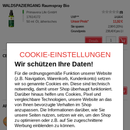
WALDSPAZIERGANG Raumspray Bio
Primavera Life GmbH
0
17614172
UVP
**
14,90 €
Unser Preis
*
11,92 €
50
ml
Öl, ätherisches
Sie sparen
2,98 €
(
20%
)
Grundpreis
238,40 €
pro 1 l
Details
COOKIE-EINSTELLUNGEN
CEDERNHOLZÖL
Bombastus-Werke AG
0
Wir schützen Ihre Daten!
06863096
UVP
**
8,30 €
Unser Preis
*
5,79 €
10
ml
Öl, ätherisches
Für die ordnungsgemäße Funktion unserer Website
Sie sparen
2,51 €
(
30%
)
(z.B. Navigation, Warenkorb, Kundenkonto) setzen
Grundpreis
579,00 €
pro 1 l
wir so genannte Cookies ein. Diese sind technisch
notwendig, damit unser Shop überhaupt funktioniert.
Details
Darüber hinaus helfen uns Cookies, Pixel und
vergleichbare Technologien, unsere Website an das
von Ihnen bevorzugte Verhalten im Shop
AROMA DIFFUSER Holzdesign mit LED
anzupassen. Die Informationen darüber, wie Sie
Casida GmbH
1
unsere Seiten nutzen, setzen wir ein, um den Shop
15880805
UVP
**
42,95 €
zu optimieren oder z.B. auf Sie zugeschnittene
Unser Preis
*
34,36 €
1
St
Werbung einblenden zu können.
Sie sparen
8,59 €
(
20%
)