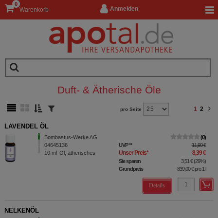
0
Anmelden
Warenkorb
Duft- & Ätherische Öle
1
2
pro Seite
LAVENDEL ÖL
Bombastus-Werke AG
0
04645136
UVP
**
11,90 €
Unser Preis
*
8,39 €
10
ml
Öl, ätherisches
Sie sparen
3,51 €
(
29%
)
Grundpreis
839,00 €
pro 1 l
Details
NELKENÖL