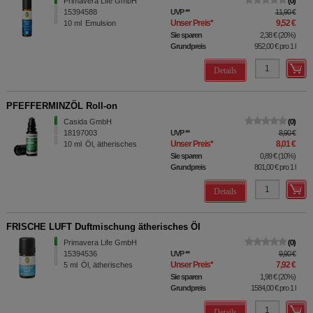
Primavera Life GmbH
0
15394588
UVP
**
11,90 €
Unser Preis
*
9,52 €
10
ml
Emulsion
Sie sparen
2,38 €
(
20%
)
Grundpreis
952,00 €
pro 1 l
Details
PFEFFERMINZÖL Roll-on
Casida GmbH
0
18197003
UVP
**
8,90 €
Unser Preis
*
8,01 €
10
ml
Öl, ätherisches
Sie sparen
0,89 €
(
10%
)
Grundpreis
801,00 €
pro 1 l
Details
FRISCHE LUFT Duftmischung ätherisches Öl
Primavera Life GmbH
0
15394536
UVP
**
9,90 €
Unser Preis
*
7,92 €
5
ml
Öl, ätherisches
Sie sparen
1,98 €
(
20%
)
Grundpreis
1584,00 €
pro 1 l
Details