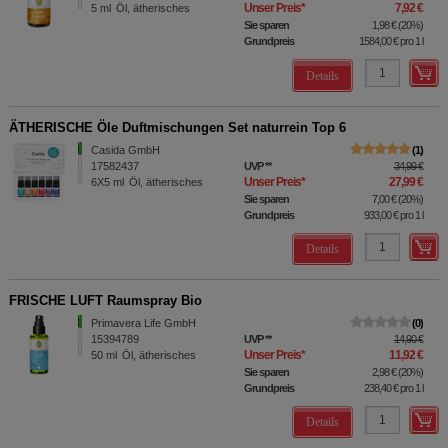
Unser Preis
*
7,92 €
5
ml
Öl, ätherisches
Sie sparen
1,98 €
(
20%
)
Grundpreis
1584,00 €
pro 1 l
Details
ÄTHERISCHE Öle Duftmischungen Set naturrein Top 6
Casida GmbH
1
17582437
UVP
**
34,99 €
Unser Preis
*
27,99 €
6X5
ml
Öl, ätherisches
Sie sparen
7,00 €
(
20%
)
Grundpreis
933,00 €
pro 1 l
Details
FRISCHE LUFT Raumspray Bio
Primavera Life GmbH
0
15394789
UVP
**
14,90 €
Unser Preis
*
11,92 €
50
ml
Öl, ätherisches
Sie sparen
2,98 €
(
20%
)
Grundpreis
238,40 €
pro 1 l
Details