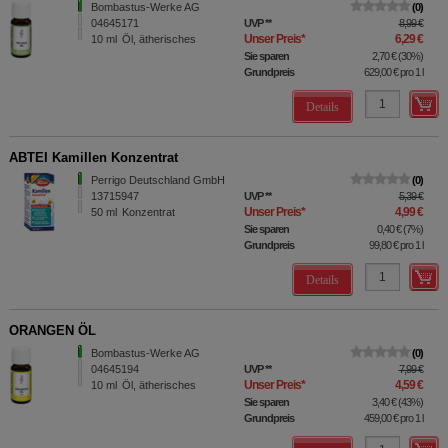
Bombastus-Werke AG
0
04645171
UVP
**
8,99 €
Unser Preis
*
6,29 €
10
ml
Öl, ätherisches
Sie sparen
2,70 €
(
30%
)
Grundpreis
629,00 €
pro 1 l
Details
ABTEI Kamillen Konzentrat
Perrigo Deutschland GmbH
0
13715947
UVP
**
5,39 €
Unser Preis
*
4,99 €
50
ml
Konzentrat
Sie sparen
0,40 €
(
7%
)
Grundpreis
99,80 €
pro 1 l
Details
ORANGEN ÖL
Bombastus-Werke AG
0
04645194
UVP
**
7,99 €
Unser Preis
*
4,59 €
10
ml
Öl, ätherisches
Sie sparen
3,40 €
(
43%
)
Grundpreis
459,00 €
pro 1 l