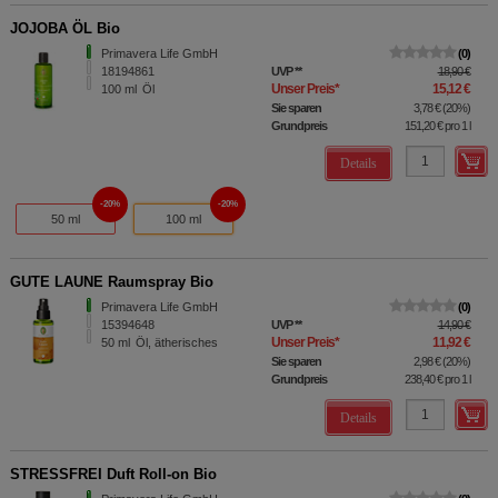
JOJOBA ÖL Bio
Primavera Life GmbH
0
18194861
UVP
**
18,90 €
Unser Preis
*
15,12 €
100
ml
Öl
Sie sparen
3,78 €
(
20%
)
Grundpreis
151,20 €
pro 1 l
Details
20%
20%
50 ml
100 ml
GUTE LAUNE Raumspray Bio
Primavera Life GmbH
0
15394648
UVP
**
14,90 €
Unser Preis
*
11,92 €
50
ml
Öl, ätherisches
Sie sparen
2,98 €
(
20%
)
Grundpreis
238,40 €
pro 1 l
Details
STRESSFREI Duft Roll-on Bio