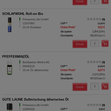
Details
SCHLAFWOHL Roll-on Bio
Primavera Life GmbH
0
13167983
UVP
**
11,90 €
Unser Preis
*
9,52 €
10
ml
Emulsion
Sie sparen
2,38 €
(
20%
)
Grundpreis
952,00 €
pro 1 l
Details
PFEFFERMINZÖL
Bombastus-Werke AG
0
04645219
UVP
**
10,59 €
Unser Preis
*
8,47 €
10
ml
Öl, ätherisches
Sie sparen
2,12 €
(
20%
)
Grundpreis
847,00 €
pro 1 l
Details
GUTE LAUNE Duftmischung ätherisches Öl
Primavera Life GmbH
0
15394418
UVP
**
9,90 €