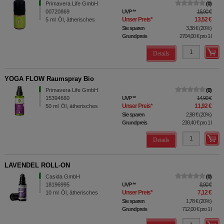
Primavera Life GmbH
0
00720869
UVP
**
16,90 €
Unser Preis
*
13,52 €
5
ml
Öl, ätherisches
Sie sparen
3,38 €
(
20%
)
Grundpreis
2704,00 €
pro 1 l
Details
YOGA FLOW Raumspray Bio
Primavera Life GmbH
0
15394660
UVP
**
14,90 €
Unser Preis
*
11,92 €
50
ml
Öl, ätherisches
Sie sparen
2,98 €
(
20%
)
Grundpreis
238,40 €
pro 1 l
Details
LAVENDEL ROLL-ON
Casida GmbH
0
18196995
UVP
**
8,90 €
Unser Preis
*
7,12 €
10
ml
Öl, ätherisches
Sie sparen
1,78 €
(
20%
)
Grundpreis
712,00 €
pro 1 l