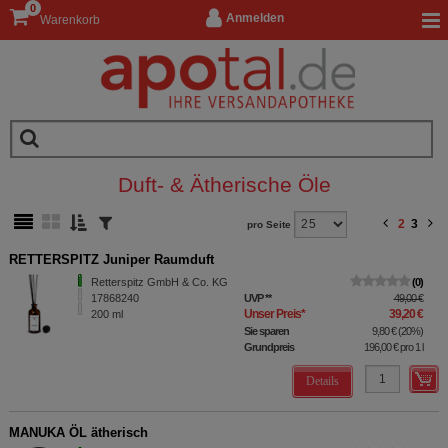
0
Anmelden
Warenkorb
Duft- & Ätherische Öle
2
3
pro Seite
RETTERSPITZ Juniper Raumduft
Retterspitz GmbH & Co. KG
0
17868240
UVP
**
49,00 €
Unser Preis
*
39,20 €
200
ml
Sie sparen
9,80 €
(
20%
)
Grundpreis
196,00 €
pro 1 l
Details
MANUKA ÖL ätherisch