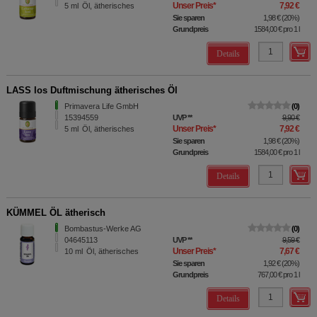
Unser Preis
*
7,92 €
5
ml
Öl, ätherisches
Sie sparen
1,98 €
(
20%
)
Grundpreis
1584,00 €
pro 1 l
Details
LASS los Duftmischung ätherisches Öl
Primavera Life GmbH
0
15394559
UVP
**
9,90 €
Unser Preis
*
7,92 €
5
ml
Öl, ätherisches
Sie sparen
1,98 €
(
20%
)
Grundpreis
1584,00 €
pro 1 l
Details
KÜMMEL ÖL ätherisch
Bombastus-Werke AG
0
04645113
UVP
**
9,59 €
Unser Preis
*
7,67 €
10
ml
Öl, ätherisches
Sie sparen
1,92 €
(
20%
)
Grundpreis
767,00 €
pro 1 l
Details