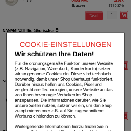
Unser Preis
*
21,52 €
1
St
Sie sparen
5,38 €
(
20%
)
Details
NANAMINZE Bio ätherisches Öl
Primavera Life GmbH
0
04258221
UVP
**
9,90 €
COOKIE-EINSTELLUNGEN
Unser Preis
*
7,92 €
5
ml
Öl, ätherisches
Sie sparen
1,98 €
(
20%
)
Wir schützen Ihre Daten!
Grundpreis
1584,00 €
pro 1 l
Für die ordnungsgemäße Funktion unserer Website
Details
(z.B. Navigation, Warenkorb, Kundenkonto) setzen
wir so genannte Cookies ein. Diese sind technisch
notwendig, damit unser Shop überhaupt funktioniert.
SCHLAF SCHÖN Roll-on
Darüber hinaus helfen uns Cookies, Pixel und
Casida GmbH
1
vergleichbare Technologien, unsere Website an das
18196972
UVP
**
8,90 €
von Ihnen bevorzugte Verhalten im Shop
Unser Preis
*
8,01 €
10
ml
Öl, ätherisches
anzupassen. Die Informationen darüber, wie Sie
Sie sparen
0,89 €
(
10%
)
unsere Seiten nutzen, setzen wir ein, um den Shop
Grundpreis
801,00 €
pro 1 l
zu optimieren oder z.B. auf Sie zugeschnittene
Werbung einblenden zu können.
Details
Weitergehende Informationen hierzu finden Sie in