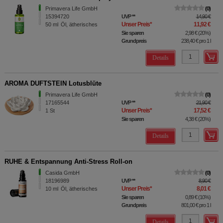
Primavera Life GmbH
0
15394720
UVP
**
14,90 €
Unser Preis
*
11,92 €
50
ml
Öl, ätherisches
Sie sparen
2,98 €
(
20%
)
Grundpreis
238,40 €
pro 1 l
Details
AROMA DUFTSTEIN Lotusblüte
Primavera Life GmbH
0
17165544
UVP
**
21,90 €
Unser Preis
*
17,52 €
1
St
Sie sparen
4,38 €
(
20%
)
Details
RUHE & Entspannung Anti-Stress Roll-on
Casida GmbH
0
18196989
UVP
**
8,90 €
Unser Preis
*
8,01 €
10
ml
Öl, ätherisches
Sie sparen
0,89 €
(
10%
)
Grundpreis
801,00 €
pro 1 l
Details