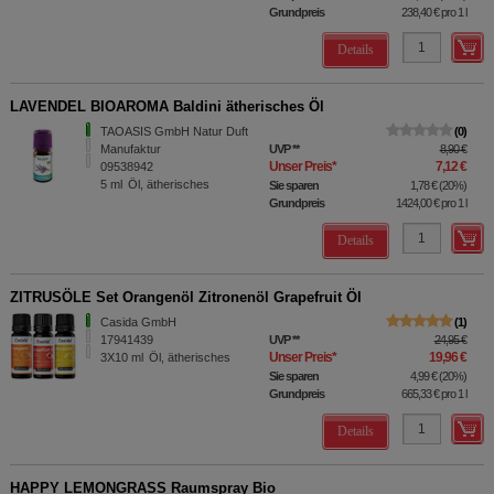
Grundpreis
238,40 €
pro 1 l
Details
LAVENDEL BIOAROMA Baldini ätherisches Öl
TAOASIS GmbH Natur Duft
0
Manufaktur
UVP
**
8,90 €
Unser Preis
*
7,12 €
09538942
5
ml
Öl, ätherisches
Sie sparen
1,78 €
(
20%
)
Grundpreis
1424,00 €
pro 1 l
Details
ZITRUSÖLE Set Orangenöl Zitronenöl Grapefruit Öl
Casida GmbH
1
17941439
UVP
**
24,95 €
Unser Preis
*
19,96 €
3X10
ml
Öl, ätherisches
Sie sparen
4,99 €
(
20%
)
Grundpreis
665,33 €
pro 1 l
Details
HAPPY LEMONGRASS Raumspray Bio