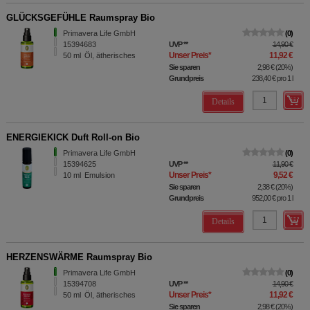
GLÜCKSGEFÜHLE Raumspray Bio
Primavera Life GmbH
0
15394683
UVP
**
14,90 €
Unser Preis
*
11,92 €
50
ml
Öl, ätherisches
Sie sparen
2,98 €
(
20%
)
Grundpreis
238,40 €
pro 1 l
Details
ENERGIEKICK Duft Roll-on Bio
Primavera Life GmbH
0
15394625
UVP
**
11,90 €
Unser Preis
*
9,52 €
10
ml
Emulsion
Sie sparen
2,38 €
(
20%
)
Grundpreis
952,00 €
pro 1 l
Details
HERZENSWÄRME Raumspray Bio
Primavera Life GmbH
0
15394708
UVP
**
14,90 €
Unser Preis
*
11,92 €
50
ml
Öl, ätherisches
Sie sparen
2,98 €
(
20%
)