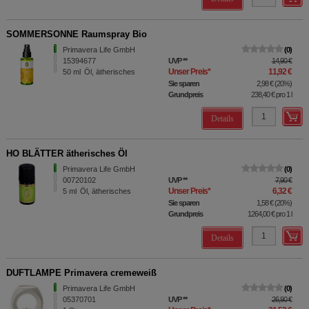
SOMMERSONNE Raumspray Bio
Primavera Life GmbH
0
15394677
UVP
**
14,90 €
Unser Preis
*
11,92 €
50
ml
Öl, ätherisches
Sie sparen
2,98 €
(
20%
)
Grundpreis
238,40 €
pro 1 l
Details
HO BLÄTTER ätherisches Öl
Primavera Life GmbH
0
00720102
UVP
**
7,90 €
Unser Preis
*
6,32 €
5
ml
Öl, ätherisches
Sie sparen
1,58 €
(
20%
)
Grundpreis
1264,00 €
pro 1 l
Details
DUFTLAMPE Primavera cremeweiß
Primavera Life GmbH
0
05370701
UVP
**
26,90 €