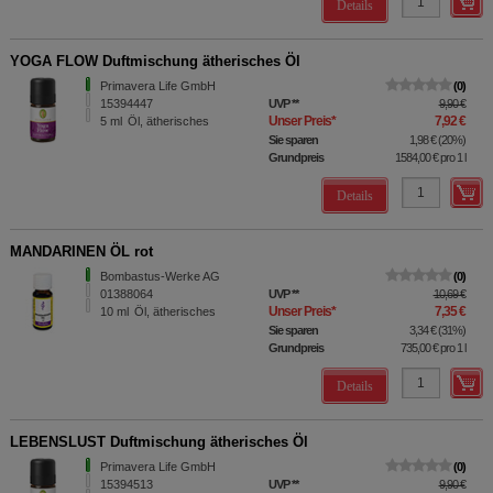
Details
YOGA FLOW Duftmischung ätherisches Öl
Primavera Life GmbH
0
15394447
UVP
**
9,90 €
Unser Preis
*
7,92 €
5
ml
Öl, ätherisches
Sie sparen
1,98 €
(
20%
)
Grundpreis
1584,00 €
pro 1 l
Details
MANDARINEN ÖL rot
Bombastus-Werke AG
0
01388064
UVP
**
10,69 €
Unser Preis
*
7,35 €
10
ml
Öl, ätherisches
Sie sparen
3,34 €
(
31%
)
Grundpreis
735,00 €
pro 1 l
Details
LEBENSLUST Duftmischung ätherisches Öl
Primavera Life GmbH
0
15394513
UVP
**
9,90 €