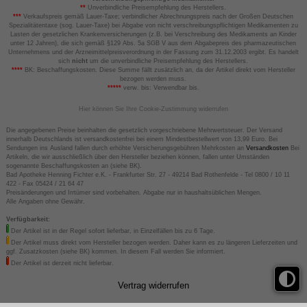
**
Unverbindliche Preisempfehlung des Herstellers.
***
Verkaufspreis gemäß Lauer-Taxe; verbindlicher Abrechnungspreis nach der Großen Deutschen
Spezialitätentaxe (sog. Lauer-Taxe) bei Abgabe von nicht verschreibungspflichtigen Medikamenten zu
Lasten der gesetzlichen Krankenversicherungen (z.B. bei Verschreibung des Medikaments an Kinder
unter 12 Jahren), die sich gemäß §129 Abs. 5a SGB V aus dem Abgabepreis des pharmazeutischen
Unternehmens und der Arzneimittelpreisverordnung in der Fassung zum 31.12.2003 ergibt. Es handelt
sich
nicht
um die unverbindliche Preisempfehlung des Herstellers.
****
BK: Beschaffungskosten. Diese Summe fällt zusätzlich an, da der Artikel direkt vom Hersteller
bezogen werden muss.
*****
verw. bis: Verwendbar bis.
Hier können Sie Ihre Cookie-Zustimmung widerrufen
Die angegebenen Preise beinhalten die gesetzlich vorgeschriebene Mehrwertsteuer. Der Versand
innerhalb Deutschlands ist versandkostenfrei bei einem Mindestbestellwert von 13,99 Euro. Bei
Sendungen ins Ausland fallen durch erhöhte Versicherungsgebühren Mehrkosten an
Versandkosten
Bei
Artikeln, die wir ausschließlich über den Hersteller beziehen können, fallen unter Umständen
sogenannte Beschaffungskosten an (siehe BK).
Bad Apotheke Henning Fichter e.K. - Frankfurter Str. 27 - 49214 Bad Rothenfelde - Tel 0800 / 10 11
422 - Fax 05424 / 21 64 47
Preisänderungen und Irrtümer sind vorbehalten. Abgabe nur in haushaltsüblichen Mengen.
Alle Angaben ohne Gewähr.
Verfügbarkeit:
Der Artikel ist in der Regel sofort lieferbar, in Einzelfällen bis zu 6 Tage.
Der Artikel muss direkt vom Hersteller bezogen werden. Daher kann es zu längeren Lieferzeiten und
ggf. Zusatzkosten (siehe BK) kommen. In diesem Fall werden Sie informiert.
Der Artikel ist derzeit nicht lieferbar.
Vertrag widerrufen