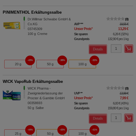
PINIMENTHOL Erkältungssalbe
Dr.Willmar Schwabe GmbH &
0
Co.KG
AVP
***
19,55 €
Unser Preis
*
13,29 €
03745309
100
g
Creme
Sie sparen
6,26 €
(
32%
)
Grundpreis
132,90 €
pro 1 kg
Details
43%
38%
32%
20 g
50 g
100 g
WICK VapoRub Erkältungssalbe
WICK Pharma -
0
Zweigniederlassung der
UVP
**
13,99 €
Unser Preis
*
7,99 €
Procter & Gamble GmbH
00358693
Sie sparen
6,00 €
(
43%
)
50
g
Salbe
Grundpreis
159,80 €
pro 1 kg
Details
44%
43%
41%
25 g
50 g
100 g