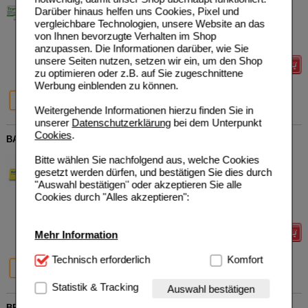
Deutschland GmbH
AVP
***
9,96 €
Darüber hinaus helfen uns Cookies, Pixel und
Unser Preis
*
7,97 €
00580983
vergleichbare Technologien, unsere Website an das
40
g
Creme
Sie sparen
1,99 €
(
20%
)
von Ihnen bevorzugte Verhalten im Shop
Grundpreis
199,25 €
pro 1 kg
anzupassen. Die Informationen darüber, wie Sie
unsere Seiten nutzen, setzen wir ein, um den Shop
Details
zu optimieren oder z.B. auf Sie zugeschnittene
Werbung einblenden zu können.
20%
20%
40 g
100 g
Weitergehende Informationen hierzu finden Sie in
unserer
Datenschutzerklärung
bei dem Unterpunkt
Cookies
.
BABIX Inhalat N
MICKAN Arzneimittel GmbH
0
Bitte wählen Sie nachfolgend aus, welche Cookies
04459652
AVP
***
7,40 €
gesetzt werden dürfen, und bestätigen Sie dies durch
Unser Preis
*
5,92 €
5
ml
Inhalat
"Auswahl bestätigen" oder akzeptieren Sie alle
Sie sparen
1,48 €
(
20%
)
Cookies durch "Alles akzeptieren":
Grundpreis
1184,00 €
pro 1 l
Max. Abgabe:
2
Mehr Information
Details
Technisch Notwendig:
Technisch erforderlich
Hierbei handelt es sich um
Komfort
20%
20%
20%
5 ml
10 ml
20 ml
Cookies, die für die Grundfunktionen unserer
Website notwendig sind (z.B. Navigation, Warenkorb,
Statistik & Tracking
Auswahl bestätigen
Kundenkonto), weshalb auf diese nicht verzichtet
BRONCHOFORTON Salbe