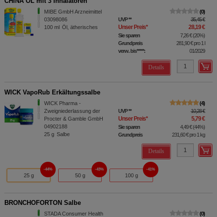
CHINA ÖL mit 3 Inhalatoren
MIBE GmbH Arzneimittel
0
03098086
UVP
**
35,45 €
Unser Preis
*
28,19 €
100
ml
Öl, ätherisches
Sie sparen
7,26 €
(
20%
)
Grundpreis
281,90 €
pro 1 l
verw. bis*****:
01/2029
Details
WICK VapoRub Erkältungssalbe
WICK Pharma -
4
Zweigniederlassung der
UVP
**
10,28 €
Unser Preis
*
5,79 €
Procter & Gamble GmbH
04902188
Sie sparen
4,49 €
(
44%
)
25
g
Salbe
Grundpreis
231,60 €
pro 1 kg
Details
44%
43%
41%
25 g
50 g
100 g
BRONCHOFORTON Salbe
STADA Consumer Health
0