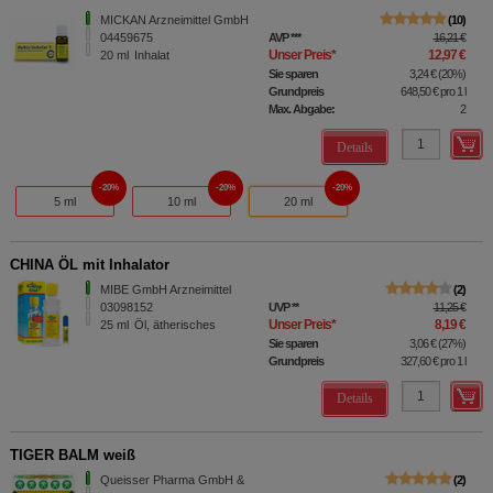
MICKAN Arzneimittel GmbH
10
04459675
AVP
***
16,21 €
Unser Preis
*
12,97 €
20
ml
Inhalat
Sie sparen
3,24 €
(
20%
)
Grundpreis
648,50 €
pro 1 l
Max. Abgabe:
2
Details
20%
20%
20%
5 ml
10 ml
20 ml
CHINA ÖL mit Inhalator
MIBE GmbH Arzneimittel
2
03098152
UVP
**
11,25 €
Unser Preis
*
8,19 €
25
ml
Öl, ätherisches
Sie sparen
3,06 €
(
27%
)
Grundpreis
327,60 €
pro 1 l
Details
TIGER BALM weiß
Queisser Pharma GmbH &
2