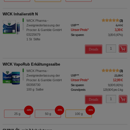
WICK Inhalierstift N
WICK Pharma -
3
Zweigniederlassung der
UVP
**
6,44 €
Unser Preis
*
3,39 €
Procter & Gamble GmbH
03225679
Sie sparen
3,05 €
(
47%
)
1
St
Stifte
Details
WICK VapoRub Erkältungssalbe
WICK Pharma -
3
Zweigniederlassung der
UVP
**
21,99 €
Unser Preis
*
12,99 €
Procter & Gamble GmbH
00358730
Sie sparen
9,00 €
(
41%
)
100
g
Salbe
Grundpreis
129,90 €
pro 1 kg
Details
44%
43%
41%
25 g
50 g
100 g