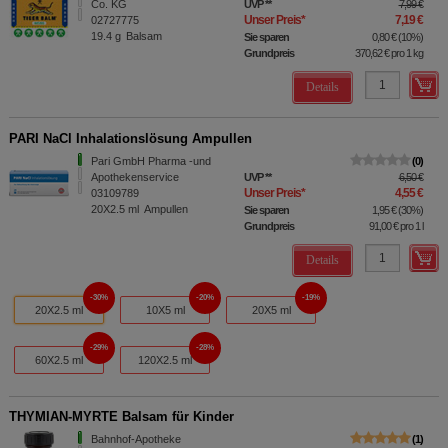
Co. KG
UVP
**
7,99 €
Unser Preis
*
7,19 €
02727775
19.4
g
Balsam
Sie sparen
0,80 €
(
10%
)
Grundpreis
370,62 €
pro 1 kg
Details
PARI NaCl Inhalationslösung Ampullen
Pari GmbH Pharma -und
0
Apothekenservice
UVP
**
6,50 €
Unser Preis
*
4,55 €
03109789
20X2.5
ml
Ampullen
Sie sparen
1,95 €
(
30%
)
Grundpreis
91,00 €
pro 1 l
Details
30%
20%
19%
20X2.5 ml
10X5 ml
20X5 ml
29%
28%
60X2.5 ml
120X2.5 ml
THYMIAN-MYRTE Balsam für Kinder
Bahnhof-Apotheke
1