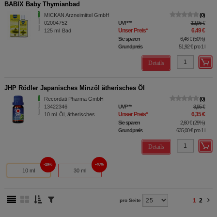
BABIX Baby Thymianbad
MICKAN Arzneimittel GmbH
0
02004752
UVP
**
12,95 €
Unser Preis
*
6,49 €
125
ml
Bad
Sie sparen
6,46 €
(
50%
)
Grundpreis
51,92 €
pro 1 l
Details
JHP Rödler Japanisches Minzöl ätherisches Öl
Recordati Pharma GmbH
0
13422346
UVP
**
8,95 €
Unser Preis
*
6,35 €
10
ml
Öl, ätherisches
Sie sparen
2,60 €
(
29%
)
Grundpreis
635,00 €
pro 1 l
Details
29%
40%
10 ml
30 ml
1
2
pro Seite