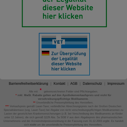
Barrierefreiheitserklärung
Kontakt
AGB
Datenschutz
Impressum
Alle mit
gekennzeichneten Felder sind Pflichtangaben.
*
inkl. MwSt. Rabatte gelten auf den Apothekenverkaufspreis und nicht für
verschreibungspflichtige Medikamente.
**
Unverbindliche Preisempfehlung des Herstellers.
***
Verkaufspreis gemäß Lauer-Taxe; verbindlicher Abrechnungspreis nach der Großen Deutschen
Spezialitätentaxe (sog. Lauer-Taxe) bei Abgabe von nicht verschreibungspflichtigen Medikamenten zu
Lasten der gesetzlichen Krankenversicherungen (z.B. bei Verschreibung des Medikaments an Kinder
unter 12 Jahren), die sich gemäß §129 Abs. 5a SGB V aus dem Abgabepreis des pharmazeutischen
Unternehmens und der Arzneimittelpreisverordnung in der Fassung zum 31.12.2003 ergibt. Es handelt
sich
nicht
um die unverbindliche Preisempfehlung des Herstellers.