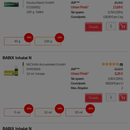
Deutschland GmbH
AVP
***
20,48 €
Unser Preis
*
13,69 €
07269952
100
g
Salbe
Sie sparen
6,79 €
(
33%
)
Grundpreis
136,90 €
pro 1 kg
Details
30%
33%
40 g
100 g
BABIX Inhalat N
MICKAN Arzneimittel GmbH
8
04459669
AVP
***
10,32 €
Unser Preis
*
8,26 €
10
ml
Inhalat
Sie sparen
2,06 €
(
20%
)
Grundpreis
826,00 €
pro 1 l
Max. Abgabe:
2
Details
20%
20%
20%
5 ml
10 ml
20 ml
BABIX Inhalat N