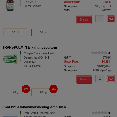
Unser Preis
*
7,95 €
02202771
30
ml
Balsam
Grundpreis
265,00 €
pro 1 l
MHD:
04/2027
Details
30 ml
50 ml
TRANSPULMIN Erkältungsbalsam
Cooper Consumer Health
0
Deutschland GmbH
AVP
***
17,98 €
Unser Preis
*
14,38 €
00616824
100
g
Creme
Sie sparen
3,60 €
(
20%
)
Grundpreis
143,80 €
pro 1 kg
Details
20%
20%
40 g
100 g
PARI NaCl Inhalationslösung Ampullen
Pari GmbH Pharma -und
0