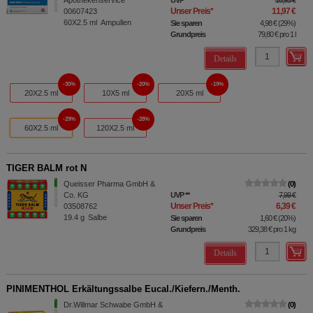
Apothekenservice
UVP
**
16,95 €
Unser Preis
*
11,97 €
00607423
60X2.5
ml
Ampullen
Sie sparen
4,98 €
(
29%
)
Grundpreis
79,80 €
pro 1 l
Details
30%
20%
19%
20X2.5 ml
10X5 ml
20X5 ml
29%
28%
60X2.5 ml
120X2.5 ml
TIGER BALM rot N
Queisser Pharma GmbH &
0
Co. KG
UVP
**
7,99 €
Unser Preis
*
6,39 €
03508762
19.4
g
Salbe
Sie sparen
1,60 €
(
20%
)
Grundpreis
329,38 €
pro 1 kg
Details
PINIMENTHOL Erkältungssalbe Eucal./Kiefern./Menth.
Dr.Willmar Schwabe GmbH &
0