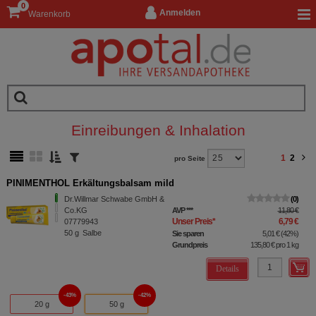
0
Anmelden
Warenkorb
Einreibungen & Inhalation
1
2
pro Seite
PINIMENTHOL Erkältungsbalsam mild
Dr.Willmar Schwabe GmbH &
0
Co.KG
AVP
***
11,80 €
Unser Preis
*
6,79 €
07779943
50
g
Salbe
Sie sparen
5,01 €
(
42%
)
Grundpreis
135,80 €
pro 1 kg
Details
43%
42%
20 g
50 g