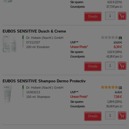
Sie sparen
4,01 €
(
21%
)
Grundpreis
37,73 €
pro 1 l
Details
EUBOS SENSITIVE Dusch & Creme
Dr. Hobein (Nachf.) GmbH
0
07212337
UVP
**
10,00 €
Unser Preis
*
8,39 €
200
ml
Emulsion
Sie sparen
1,61 €
(
16%
)
Grundpreis
41,95 €
pro 1 l
Details
EUBOS SENSITIVE Shampoo Dermo Protectiv
Dr. Hobein (Nachf.) GmbH
1
16363213
UVP
**
9,45 €
Unser Preis
*
7,56 €
150
ml
Shampoo
Sie sparen
1,89 €
(
20%
)
Grundpreis
50,40 €
pro 1 l
Details