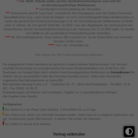
*
inkl. MwSt. Rabatte gelten auf den Apothekenverkaufspreis und nicht für
verschreibungspflichtige Medikamente.
**
Unverbindliche Preisempfehlung des Herstellers.
***
Verkaufspreis gemäß Lauer-Taxe; verbindlicher Abrechnungspreis nach der Großen Deutschen
Spezialitätentaxe (sog. Lauer-Taxe) bei Abgabe von nicht verschreibungspflichtigen Medikamenten zu
Lasten der gesetzlichen Krankenversicherungen (z.B. bei Verschreibung des Medikaments an Kinder
unter 12 Jahren), die sich gemäß §129 Abs. 5a SGB V aus dem Abgabepreis des pharmazeutischen
Unternehmens und der Arzneimittelpreisverordnung in der Fassung zum 31.12.2003 ergibt. Es handelt
sich
nicht
um die unverbindliche Preisempfehlung des Herstellers.
****
BK: Beschaffungskosten. Diese Summe fällt zusätzlich an, da der Artikel direkt vom Hersteller
bezogen werden muss.
*****
verw. bis: Verwendbar bis.
Hier können Sie Ihre Cookie-Zustimmung widerrufen
Die angegebenen Preise beinhalten die gesetzlich vorgeschriebene Mehrwertsteuer. Der Versand
innerhalb Deutschlands ist versandkostenfrei bei einem Mindestbestellwert von 13,99 Euro. Bei
Sendungen ins Ausland fallen durch erhöhte Versicherungsgebühren Mehrkosten an
Versandkosten
Bei
Artikeln, die wir ausschließlich über den Hersteller beziehen können, fallen unter Umständen
sogenannte Beschaffungskosten an (siehe BK).
Bad Apotheke Henning Fichter e.K. - Frankfurter Str. 27 - 49214 Bad Rothenfelde - Tel 0800 / 10 11
422 - Fax 05424 / 21 64 47
Preisänderungen und Irrtümer sind vorbehalten. Abgabe nur in haushaltsüblichen Mengen.
Alle Angaben ohne Gewähr.
Verfügbarkeit:
Der Artikel ist in der Regel sofort lieferbar, in Einzelfällen bis zu 6 Tage.
Der Artikel muss direkt vom Hersteller bezogen werden. Daher kann es zu längeren Lieferzeiten und
ggf. Zusatzkosten (siehe BK) kommen. In diesem Fall werden Sie informiert.
Der Artikel ist derzeit nicht lieferbar.
Vertrag widerrufen