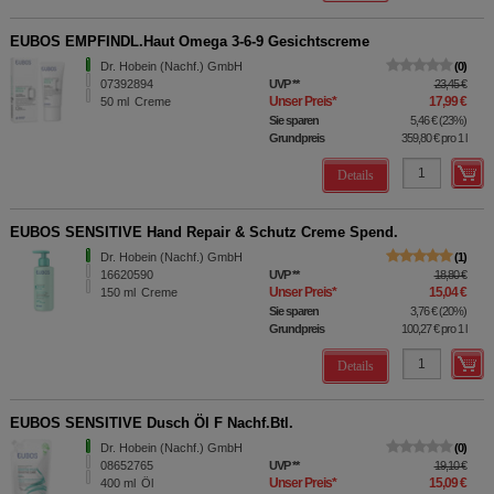
EUBOS EMPFINDL.Haut Omega 3-6-9 Gesichtscreme
Dr. Hobein (Nachf.) GmbH
0
07392894
UVP
**
23,45 €
Unser Preis
*
17,99 €
50
ml
Creme
Sie sparen
5,46 €
(
23%
)
Grundpreis
359,80 €
pro 1 l
Details
EUBOS SENSITIVE Hand Repair & Schutz Creme Spend.
Dr. Hobein (Nachf.) GmbH
1
16620590
UVP
**
18,80 €
Unser Preis
*
15,04 €
150
ml
Creme
Sie sparen
3,76 €
(
20%
)
Grundpreis
100,27 €
pro 1 l
Details
EUBOS SENSITIVE Dusch Öl F Nachf.Btl.
Dr. Hobein (Nachf.) GmbH
0
08652765
UVP
**
19,10 €
Unser Preis
*
15,09 €
400
ml
Öl