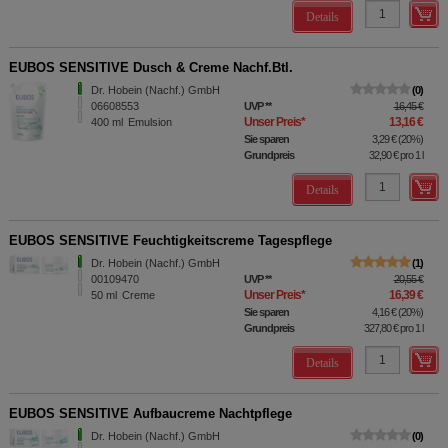
Details
EUBOS SENSITIVE Dusch & Creme Nachf.Btl.
Dr. Hobein (Nachf.) GmbH
0
06608553
UVP
**
16,45 €
Unser Preis
*
13,16 €
400
ml
Emulsion
Sie sparen
3,29 €
(
20%
)
Grundpreis
32,90 €
pro 1 l
Details
EUBOS SENSITIVE Feuchtigkeitscreme Tagespflege
Dr. Hobein (Nachf.) GmbH
1
00109470
UVP
**
20,55 €
Unser Preis
*
16,39 €
50
ml
Creme
Sie sparen
4,16 €
(
20%
)
Grundpreis
327,80 €
pro 1 l
Details
EUBOS SENSITIVE Aufbaucreme Nachtpflege
Dr. Hobein (Nachf.) GmbH
0