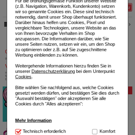
Für die ordnungsgemäße Funktion unserer Website
(z.B. Navigation, Warenkorb, Kundenkonto) setzen
Details
wir so genannte Cookies ein. Diese sind technisch
notwendig, damit unser Shop überhaupt funktioniert.
Darüber hinaus helfen uns Cookies, Pixel und
1
2
pro Seite
vergleichbare Technologien, unsere Website an das
von Ihnen bevorzugte Verhalten im Shop
anzupassen. Die Informationen darüber, wie Sie
unsere Seiten nutzen, setzen wir ein, um den Shop
zu optimieren oder z.B. auf Sie zugeschnittene
0800-10 11 422
Werbung einblenden zu können.
gebührenfreie Rufnummer
Weitergehende Informationen hierzu finden Sie in
Versandkostenfrei
unserer
Datenschutzerklärung
bei dem Unterpunkt
innerhalb Deutschlands bei einem
Cookies
.
Mindestbestellwert von 13,99 Euro oder bei
Einsendung eines Kassenrezeptes
Bitte wählen Sie nachfolgend aus, welche Cookies
Bewertung
gesetzt werden dürfen, und bestätigen Sie dies durch
"Auswahl bestätigen" oder akzeptieren Sie alle
Cookies durch "Alles akzeptieren":
Mehr Information
Technisch Notwendig:
Technisch erforderlich
Hierbei handelt es sich um
Komfort