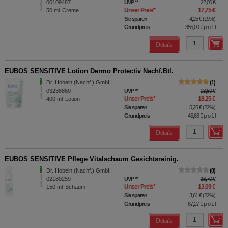
00109487
UVP
**
22,00 €
Unser Preis
*
17,75 €
50
ml
Creme
Sie sparen
4,25 €
(
19%
)
Grundpreis
355,00 €
pro 1 l
Details
EUBOS SENSITIVE Lotion Dermo Protectiv Nachf.Btl.
Dr. Hobein (Nachf.) GmbH
1
03238860
UVP
**
23,50 €
Unser Preis
*
18,25 €
400
ml
Lotion
Sie sparen
5,25 €
(
22%
)
Grundpreis
45,63 €
pro 1 l
Details
EUBOS SENSITIVE Pflege Vitalschaum Gesichtsreinig.
Dr. Hobein (Nachf.) GmbH
0
02180259
UVP
**
16,70 €
Unser Preis
*
13,09 €
150
ml
Schaum
Sie sparen
3,61 €
(
22%
)
Grundpreis
87,27 €
pro 1 l
Details