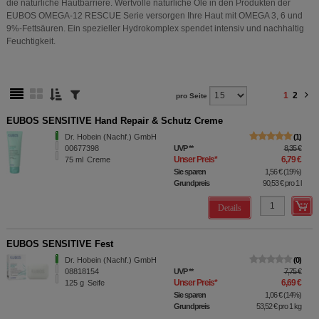
die natürliche Hautbarriere. Wertvolle natürliche Öle in den Produkten der
EUBOS OMEGA-12 RESCUE Serie versorgen Ihre Haut mit OMEGA 3, 6 und
9%-Fettsäuren. Ein spezieller Hydrokomplex spendet intensiv und nachhaltig
Feuchtigkeit.
1
2
pro Seite
EUBOS SENSITIVE Hand Repair & Schutz Creme
Dr. Hobein (Nachf.) GmbH
1
00677398
UVP
**
8,35 €
Unser Preis
*
6,79 €
75
ml
Creme
Sie sparen
1,56 €
(
19%
)
Grundpreis
90,53 €
pro 1 l
Details
EUBOS SENSITIVE Fest
Dr. Hobein (Nachf.) GmbH
0
08818154
UVP
**
7,75 €
Unser Preis
*
6,69 €
125
g
Seife
Sie sparen
1,06 €
(
14%
)
Grundpreis
53,52 €
pro 1 kg