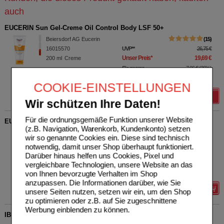
auch
EUCERIN Sun Gel-Creme Oil Control Body LSF 50+
Beiersdorf AG Eucerin
15
16015570
UVP
**
26,75 €
Unser Preis
*
19,69 €
200
ml
Creme
Sie sparen
7,06 €
(
26%
)
Grundpreis
98,45 €
pro 1 l
COOKIE-EINSTELLUNGEN
Details
Wir schützen Ihre Daten!
Für die ordnungsgemäße Funktion unserer Website
EUCERIN Sun After Sun Sensitive Relief Gel-Creme
(z.B. Navigation, Warenkorb, Kundenkonto) setzen
Beiersdorf AG Eucerin
0
wir so genannte Cookies ein. Diese sind technisch
16756504
UVP
**
20,75 €
notwendig, damit unser Shop überhaupt funktioniert.
Unser Preis
*
14,59 €
200
ml
Creme
Darüber hinaus helfen uns Cookies, Pixel und
Sie sparen
6,16 €
(
30%
)
vergleichbare Technologien, unsere Website an das
Grundpreis
72,95 €
pro 1 l
von Ihnen bevorzugte Verhalten im Shop
anzupassen. Die Informationen darüber, wie Sie
Details
unsere Seiten nutzen, setzen wir ein, um den Shop
zu optimieren oder z.B. auf Sie zugeschnittene
Werbung einblenden zu können.
IBUPROFEN Heumann Schmerztabletten 400 mg