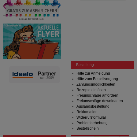
anzuzeigen und unser Partnerprogramm zu
betreiben.
Statistik & Tracking:
Hierüber lassen sich
Informationen über die Art und Weise der Nutzung
unserer Website sammeln, mit deren Hilfe wir unsere
Website weiter für Sie optimieren können, den Inhalt
auf unserer Website aber auch die Werbung auf
Drittseiten möglichst relevant für Sie zu gestalten.
Bitte beachten Sie, dass Daten hierfür teilweise an
Dritte wie z.B. Google oder soziale Medien
übertragen werden.
Bestellung
Hilfe zur Anmeldung
Hilfe zum Bestellvorgang
Zahlungsmöglichkeiten
Rezepte einlösen
Freiumschläge anfordern
Freiumschläge downloaden
Auslandsbestellung
Reklamation
Widerrufsformular
Problembehebung
Bestellschein