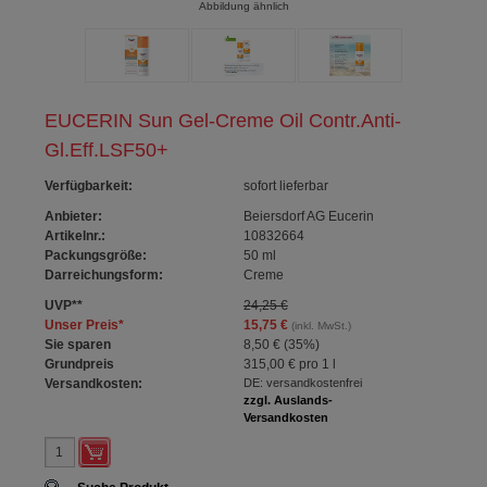
Abbildung ähnlich
EUCERIN Sun Gel-Creme Oil Contr.Anti-
Gl.Eff.LSF50+
Verfügbarkeit
:
sofort lieferbar
Anbieter:
Beiersdorf AG Eucerin
Artikelnr.:
10832664
Packungsgröße:
50
ml
Darreichungsform:
Creme
UVP
**
24,25 €
Unser Preis
*
15,75 €
(inkl. MwSt.)
Sie sparen
8,50 €
(
35%
)
Grundpreis
315,00 €
pro 1 l
Versandkosten:
DE: versandkostenfrei
zzgl. Auslands-
Versandkosten