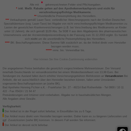
Alle mit
gekennzeichneten Felder sind Pflichtangaben.
*
inkl. MwSt. Rabatte gelten auf den Apothekenverkaufspreis und nicht für
verschreibungspflichtige Medikamente.
**
Unverbindliche Preisempfehlung des Herstellers.
***
Verkaufspreis gemäß Lauer-Taxe; verbindlicher Abrechnungspreis nach der Großen Deutschen
Spezialitätentaxe (sog. Lauer-Taxe) bei Abgabe von nicht verschreibungspflichtigen Medikamenten zu
Lasten der gesetzlichen Krankenversicherungen (z.B. bei Verschreibung des Medikaments an Kinder
unter 12 Jahren), die sich gemäß §129 Abs. 5a SGB V aus dem Abgabepreis des pharmazeutischen
Unternehmens und der Arzneimittelpreisverordnung in der Fassung zum 31.12.2003 ergibt. Es handelt
sich
nicht
um die unverbindliche Preisempfehlung des Herstellers.
****
BK: Beschaffungskosten. Diese Summe fällt zusätzlich an, da der Artikel direkt vom Hersteller
bezogen werden muss.
*****
verw. bis: Verwendbar bis.
Hier können Sie Ihre Cookie-Zustimmung widerrufen
Die angegebenen Preise beinhalten die gesetzlich vorgeschriebene Mehrwertsteuer. Der Versand
innerhalb Deutschlands ist versandkostenfrei bei einem Mindestbestellwert von 13,99 Euro. Bei
Sendungen ins Ausland fallen durch erhöhte Versicherungsgebühren Mehrkosten an
Versandkosten
Bei
Artikeln, die wir ausschließlich über den Hersteller beziehen können, fallen unter Umständen
sogenannte Beschaffungskosten an (siehe BK).
Bad Apotheke Henning Fichter e.K. - Frankfurter Str. 27 - 49214 Bad Rothenfelde - Tel 0800 / 10 11
422 - Fax 05424 / 21 64 47
Preisänderungen und Irrtümer sind vorbehalten. Abgabe nur in haushaltsüblichen Mengen.
Alle Angaben ohne Gewähr.
VIGANTOLVIT 2000 I.E. Vitamin D3 Weichkapseln
120 St
Weichkapseln
Verfügbarkeit:
Der Artikel ist in der Regel sofort lieferbar, in Einzelfällen bis zu 6 Tage.
84
Der Artikel muss direkt vom Hersteller bezogen werden. Daher kann es zu längeren Lieferzeiten und
UVP
**
17,99 €
ggf. Zusatzkosten (siehe BK) kommen. In diesem Fall werden Sie informiert.
Unser Preis
*
10,89 €
Der Artikel ist derzeit nicht lieferbar.
Sie sparen
7,10 €
(
39%
)