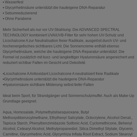
• Wasserfest
• Glycyrrhetinsäure unterstützt die hauteigene DNA-Reparatur
• Sebumreduzierend
• Ohne Parabene
Mehr Sicherheit als nur vor UV-Strahlung: Die ADVANCED SPECTRAL
TECHNOLOGY kombiniert UVA/UVB-Filter für sehr hohen UV-Schutz und
Licochalcone A zur Neutralisation freier Radikale, ausgelöst durch UV- und
hochenergetisches sichtbares Licht. Die Sonnencreme enthält ebenso
Glycyrrhetinsäure, welche die hauteigene DNA-Reparatur unterstützt. Die
Formel ist zusätzlich mit kurz- und langkettiger Hyaluronsäure angereichert und
reduziert sichtbar Falten im Gesicht und Dekolleté.
•Licochalcone A Antioxidant Licochalcone A neutralisiert freie Radikale
•Glycyrrhetinsäure unterstützt die hauteigene DNA-Reparatur
•Hyaluronsäure sichtbare Milderung selbst tiefer Falten
Ideal beim Sport, für Strandgänger und Sonnenschutzmuffel. Auch als Make-Up
Grundlage geeignet.
Aqua, Homosalate, Polymethylsilsesquioxane, Butyl
Methoxydibenzoylmethane, Ethylhexyl Salicylate, Octocrylene, Alcohol Denat.,
Tapioca Starch, Phenylbenzimidazole Sulfonic Acid, Cyclomethicone, Behenyl
Alcohol, Cetearyl Alcohol, Methylpropanediol, Silica Dimethyl Silylate, Glycerin,
Carnitine, Glycyrrhetinic Acid, Glycyrrhiza Inflata Root Extract, Sodium Stearoyl