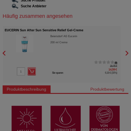
Suche Produkt
Suche Anbieter
Häufig zusammen angesehen
EUCERIN Sun Fluid Pigment Control mittel LSF 50+
EUCE
Beiersdorf AG Eucerin
50
ml
Creme
2
26,25 €
18,19 €
Sie sparen
8,06 €
(
31%
)
…
Produktbeschreibung
Produktbewertung