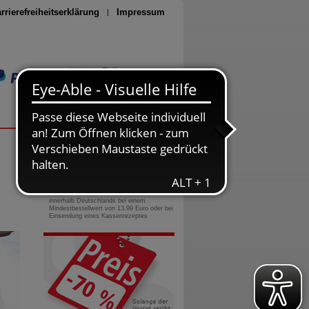
rrierefreiheitserklärung
Impressum
Seite drucken
0800-10 11 422
gebührenfreie Rufnummer
Versandkostenfrei
innerhalb Deutschlands bei einem
Mindestbestellwert von 13,99 Euro oder bei
Einsendung eines Kassenrezeptes