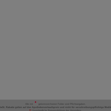
Alle mit
gekennzeichneten Felder sind Pflichtangaben.
MwSt. Rabatte gelten auf den Apothekenverkaufspreis und nicht für verschreibungspflichtige Medi
**
Unverbindliche Preisempfehlung des Herstellers.