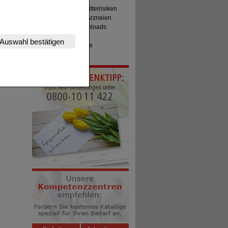
Meldung Arzneimittelrisiken
Zuzahlungsfreie Arzneien
Angebote & Downloads
nserer Website
Newsletter
Auswahl bestätigen
tet werden kann.
Neukundenprämie
Stellenangebote
estalten,
rhaltensweisen (z.B.
nisse zugeschrittene
ng unserer Website
uf unserer Website aber
, dass Daten hierfür