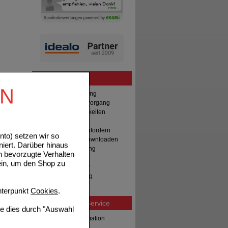
Bestellung
EN
Hilfe zur Anmeldung
Hilfe zum Bestellvorgang
Zahlungsmöglichkeiten
Rezepte einlösen
Freiumschläge anfordern
to) setzen wir so
Freiumschläge downloaden
niert. Darüber hinaus
Auslandsbestellung
n bevorzugte Verhalten
Reklamation
ein, um den Shop zu
Widerrufsformular
Problembehebung
Bestellschein
terpunkt
Cookies
.
Beratung und Service
ie dies durch "Auswahl
Allgemeine Information
Produktberatung