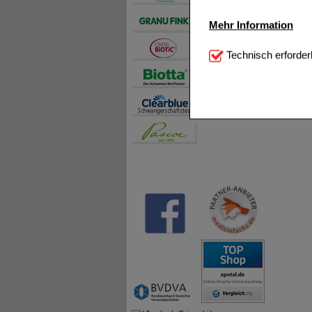
Mehr Information
Technisch Notwendi
Technisch erforder
notwendig sind (z.B. N
Komfort:
Diese Cookie
beispielsweise für di
Spracheinstellung) an
Inhalte anzuzeigen un
Statistik & Tracking:
H
sammeln, mit deren Hil
auch die Werbung auf Dr
teilweise an Dritte wi