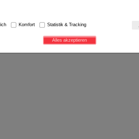
g:
Hierbei handelt es sich um Cookies, die für die Grundfunktionen u
lich
Komfort
Statistik & Tracking
avigation, Warenkorb, Kundenkonto), weshalb auf diese nicht verzich
s werden genutzt um das Einkaufserlebnis noch ansprechender zu g
Alles akzeptieren
e Wiedererkennung des Besuchers oder unsere Seite an bevorzugte Ve
zupassen. Komfort-Cookies ermöglichen es uns auch auf Ihre Bedürf
d unser Partnerprogramm zu betreiben.
ierüber lassen sich Informationen über die Art und Weise der Nutzu
fe wir unsere Website weiter für Sie optimieren können, den Inhalt a
ittseiten möglichst relevant für Sie zu gestalten. Bitte beachten Sie
e z.B. Google oder soziale Medien übertragen werden.