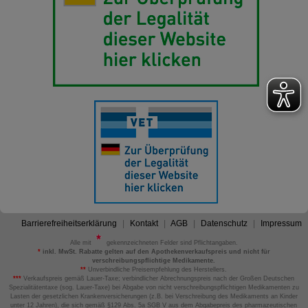
Barrierefreiheitserklärung
Kontakt
AGB
Datenschutz
Impressum
Alle mit
gekennzeichneten Felder sind Pflichtangaben.
*
inkl. MwSt. Rabatte gelten auf den Apothekenverkaufspreis und nicht für
verschreibungspflichtige Medikamente.
**
Unverbindliche Preisempfehlung des Herstellers.
***
Verkaufspreis gemäß Lauer-Taxe; verbindlicher Abrechnungspreis nach der Großen Deutschen
Spezialitätentaxe (sog. Lauer-Taxe) bei Abgabe von nicht verschreibungspflichtigen Medikamenten zu
Lasten der gesetzlichen Krankenversicherungen (z.B. bei Verschreibung des Medikaments an Kinder
unter 12 Jahren), die sich gemäß §129 Abs. 5a SGB V aus dem Abgabepreis des pharmazeutischen