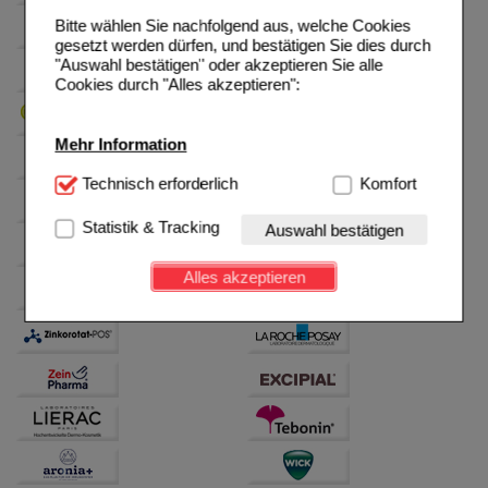
Bitte wählen Sie nachfolgend aus, welche Cookies
gesetzt werden dürfen, und bestätigen Sie dies durch
"Auswahl bestätigen" oder akzeptieren Sie alle
Cookies durch "Alles akzeptieren":
Mehr Information
Technisch Notwendig:
Technisch erforderlich
Hierbei handelt es sich um
Komfort
Cookies, die für die Grundfunktionen unserer
Website notwendig sind (z.B. Navigation, Warenkorb,
Statistik & Tracking
Auswahl bestätigen
Kundenkonto), weshalb auf diese nicht verzichtet
werden kann.
Alles akzeptieren
Komfort:
Diese Cookies werden genutzt um das
Einkaufserlebnis noch ansprechender zu gestalten,
beispielsweise für die Wiedererkennung des
Besuchers oder unsere Seite an bevorzugte
Verhaltensweisen (z.B. Spracheinstellung)
anzupassen. Komfort-Cookies ermöglichen es uns
auch auf Ihre Bedürfnisse zugeschrittene Inhalte
anzuzeigen und unser Partnerprogramm zu
betreiben.