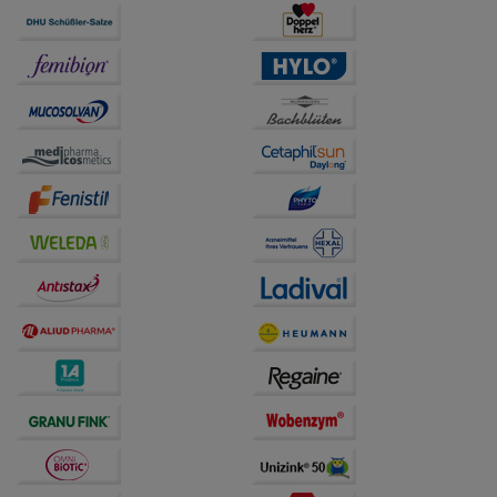
Statistik & Tracking:
Hierüber lassen sich
Informationen über die Art und Weise der Nutzung
unserer Website sammeln, mit deren Hilfe wir unsere
Website weiter für Sie optimieren können, den Inhalt
auf unserer Website aber auch die Werbung auf
Drittseiten möglichst relevant für Sie zu gestalten.
Bitte beachten Sie, dass Daten hierfür teilweise an
Dritte wie z.B. Google oder soziale Medien
übertragen werden.