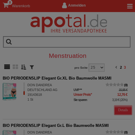
0
Anmelden
Warenkorb
Menstruation
2
3
pro Seite
BIO PERIODENSLIP Elegant Gr.XL Bio Baumwolle MASMI
DON DANDREA
0
DEUTSCHLAND AG
UVP
**
15,95 €
Unser Preis
*
12,76 €
19143618
1
St
Sie sparen
3,19 €
(
20%
)
Details
BIO PERIODENSLIP Elegant Gr.L Bio Baumwolle MASMI
DON DANDREA
0