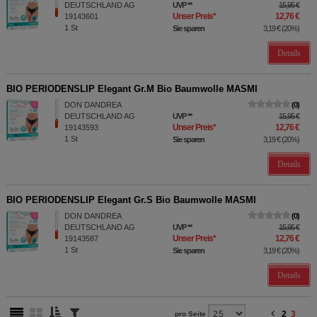
DEUTSCHLAND AG
UVP
**
15,95 €
Unser Preis
*
12,76 €
19143601
1
St
Sie sparen
3,19 €
(
20%
)
Details
BIO PERIODENSLIP Elegant Gr.M Bio Baumwolle MASMI
DON DANDREA
0
DEUTSCHLAND AG
UVP
**
15,95 €
Unser Preis
*
12,76 €
19143593
1
St
Sie sparen
3,19 €
(
20%
)
Details
BIO PERIODENSLIP Elegant Gr.S Bio Baumwolle MASMI
DON DANDREA
0
DEUTSCHLAND AG
UVP
**
15,95 €
Unser Preis
*
12,76 €
19143587
1
St
Sie sparen
3,19 €
(
20%
)
Details
2
3
pro Seite