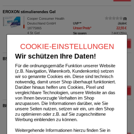
EROXON stimulierendes Gel
Cooper Consumer Health
0
Deutschland GmbH
UVP
**
29,99 €
Unser Preis
*
22,55 €
18775865
4
St
Gel
Sie sparen
7,44 €
(
25%
)
Details
COOKIE-EINSTELLUNGEN
Wir schützen Ihre Daten!
BSF Nutrition 100% Maca 100% vegan Kapseln
Für die ordnungsgemäße Funktion unserer Website
BSF Nutrition
2
(z.B. Navigation, Warenkorb, Kundenkonto) setzen
16384511
UVP
**
18,00 €
Unser Preis
*
14,40 €
90
St
Kapseln
wir so genannte Cookies ein. Diese sind technisch
Sie sparen
3,60 €
(
20%
)
notwendig, damit unser Shop überhaupt funktioniert.
Darüber hinaus helfen uns Cookies, Pixel und
Details
vergleichbare Technologien, unsere Website an das
von Ihnen bevorzugte Verhalten im Shop
anzupassen. Die Informationen darüber, wie Sie
BIOTANICALS Zink Kapseln
unsere Seiten nutzen, setzen wir ein, um den Shop
Biotanicals GmbH
3
zu optimieren oder z.B. auf Sie zugeschnittene
16395348
UVP
**
29,90 €
Werbung einblenden zu können.
Unser Preis
*
23,92 €
120
St
Kapseln
Sie sparen
5,98 €
(
20%
)
Weitergehende Informationen hierzu finden Sie in