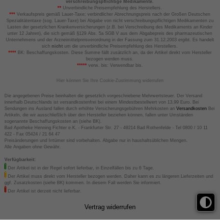
verschreibungspflichtige Medikamente.
**
Unverbindliche Preisempfehlung des Herstellers.
***
Verkaufspreis gemäß Lauer-Taxe; verbindlicher Abrechnungspreis nach der Großen Deutschen
Spezialitätentaxe (sog. Lauer-Taxe) bei Abgabe von nicht verschreibungspflichtigen Medikamenten zu
Lasten der gesetzlichen Krankenversicherungen (z.B. bei Verschreibung des Medikaments an Kinder
unter 12 Jahren), die sich gemäß §129 Abs. 5a SGB V aus dem Abgabepreis des pharmazeutischen
Unternehmens und der Arzneimittelpreisverordnung in der Fassung zum 31.12.2003 ergibt. Es handelt
sich
nicht
um die unverbindliche Preisempfehlung des Herstellers.
****
BK: Beschaffungskosten. Diese Summe fällt zusätzlich an, da der Artikel direkt vom Hersteller
bezogen werden muss.
*****
verw. bis: Verwendbar bis.
Hier können Sie Ihre Cookie-Zustimmung widerrufen
Die angegebenen Preise beinhalten die gesetzlich vorgeschriebene Mehrwertsteuer. Der Versand
innerhalb Deutschlands ist versandkostenfrei bei einem Mindestbestellwert von 13,99 Euro. Bei
Sendungen ins Ausland fallen durch erhöhte Versicherungsgebühren Mehrkosten an
Versandkosten
Bei
Artikeln, die wir ausschließlich über den Hersteller beziehen können, fallen unter Umständen
sogenannte Beschaffungskosten an (siehe BK).
Bad Apotheke Henning Fichter e.K. - Frankfurter Str. 27 - 49214 Bad Rothenfelde - Tel 0800 / 10 11
422 - Fax 05424 / 21 64 47
Preisänderungen und Irrtümer sind vorbehalten. Abgabe nur in haushaltsüblichen Mengen.
Alle Angaben ohne Gewähr.
Verfügbarkeit:
Der Artikel ist in der Regel sofort lieferbar, in Einzelfällen bis zu 6 Tage.
Der Artikel muss direkt vom Hersteller bezogen werden. Daher kann es zu längeren Lieferzeiten und
ggf. Zusatzkosten (siehe BK) kommen. In diesem Fall werden Sie informiert.
Der Artikel ist derzeit nicht lieferbar.
Vertrag widerrufen