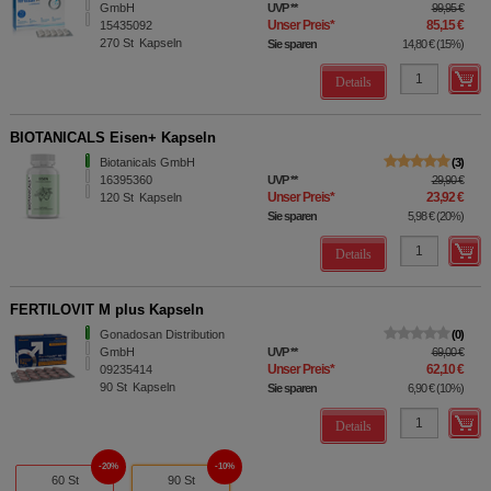
GmbH
UVP
**
99,95 €
Unser Preis
*
85,15 €
15435092
270
St
Kapseln
Sie sparen
14,80 €
(
15%
)
Details
BIOTANICALS Eisen+ Kapseln
Biotanicals GmbH
3
16395360
UVP
**
29,90 €
Unser Preis
*
23,92 €
120
St
Kapseln
Sie sparen
5,98 €
(
20%
)
Details
FERTILOVIT M plus Kapseln
Gonadosan Distribution
0
GmbH
UVP
**
69,00 €
Unser Preis
*
62,10 €
09235414
90
St
Kapseln
Sie sparen
6,90 €
(
10%
)
Details
20%
10%
60 St
90 St