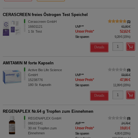
CERASCREEN freies Östrogen Test Speichel
Cerascreen GmbH
1
16601121
UVP
**
61,90 €
Unser Preis
*
52,62 €
1
St
Test
Sie sparen
9,28 €
(
15%
)
Details
AMITAMIN M forte Kapseln
Active Bio Life Science
0
GmbH
UVP
**
59,95 €
Unser Preis
*
47,96 €
15238776
180
St
Kapseln
Sie sparen
11,99 €
(
20%
)
Details
REGENAPLEX Nr.64 g Tropfen zum Einnehmen
REGENAPLEX GmbH
0
06631641
AVP
***
24,76 €
Unser Preis
*
19,81 €
30
ml
Tropfen zum
Einnehmen
Sie sparen
4,95 €
(
20%
)