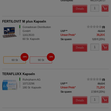
Grundpreis
660,33 €
pro 1 l
Details
FERTILOVIT M plus Kapseln
Gonadosan Distribution
0
GmbH
UVP
**
49,00 €
Unser Preis
*
39,20 €
11613533
60
St
Kapseln
Sie sparen
9,80 €
(
20%
)
Details
20%
10%
60 St
90 St
TERAFLUXX Kapseln
Ruhrpharm AG
0
10713296
UVP
**
89,00 €
Unser Preis
*
71,20 €
180
St
Kapseln
Sie sparen
17,80 €
(
20%
)
Details