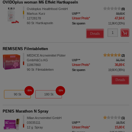
OVIDOplus woman M6 Effekt Hartkapseln
Ovidoplus Healthfood GmbH
0
Markus Kurz
UVP
**
59,80 €
Unser Preis
*
47,84 €
12728178
60
St
Hartkapseln
Sie sparen
11,96 €
(
20%
)
Details
REMISENS Filmtabletten
MEDICE Arzneimittel Pütter
2
GmbH&Co.KG
UVP
**
56,79 €
Unser Preis
*
36,89 €
11867860
90
St
Filmtabletten
Sie sparen
19,90 €
(
35%
)
Details
35%
32%
90 St
180 St
PENIS Marathon N Spray
Milan Arzneimittel GmbH
1
03035111
UVP
**
19,75 €
Unser Preis
*
15,80 €
12
g
Spray