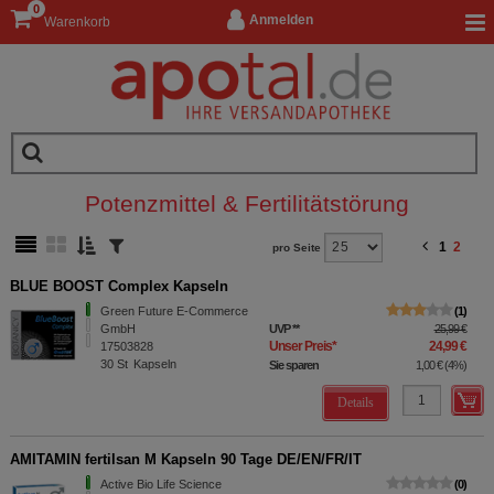
0
Anmelden
Warenkorb
Potenzmittel & Fertilitätstörung
1
2
pro Seite
BLUE BOOST Complex Kapseln
Green Future E-Commerce
1
GmbH
UVP
**
25,99 €
Unser Preis
*
24,99 €
17503828
30
St
Kapseln
Sie sparen
1,00 €
(
4%
)
Details
AMITAMIN fertilsan M Kapseln 90 Tage DE/EN/FR/IT
Active Bio Life Science
0