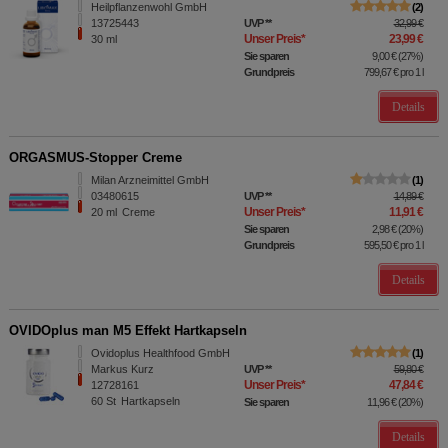
Heilpflanzenwohl GmbH
2
13725443
UVP
**
32,99 €
Unser Preis
*
23,99 €
30
ml
Sie sparen
9,00 €
(
27%
)
Grundpreis
799,67 €
pro 1 l
Details
ORGASMUS-Stopper Creme
Milan Arzneimittel GmbH
1
03480615
UVP
**
14,89 €
Unser Preis
*
11,91 €
20
ml
Creme
Sie sparen
2,98 €
(
20%
)
Grundpreis
595,50 €
pro 1 l
Details
OVIDOplus man M5 Effekt Hartkapseln
Ovidoplus Healthfood GmbH
1
Markus Kurz
UVP
**
59,80 €
Unser Preis
*
47,84 €
12728161
60
St
Hartkapseln
Sie sparen
11,96 €
(
20%
)
Details