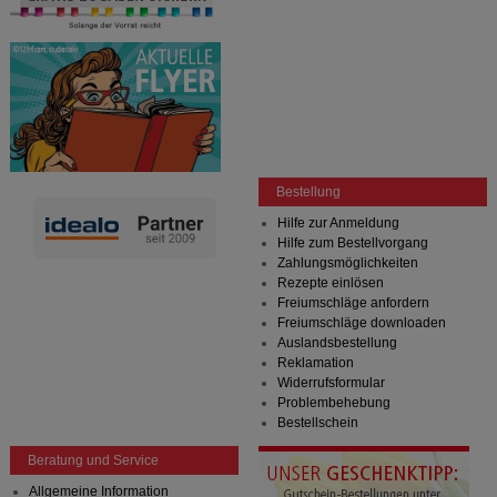
betreiben.
Statistik & Tracking:
Hierüber lassen sich
Informationen über die Art und Weise der Nutzung
unserer Website sammeln, mit deren Hilfe wir unsere
Website weiter für Sie optimieren können, den Inhalt
auf unserer Website aber auch die Werbung auf
Drittseiten möglichst relevant für Sie zu gestalten.
Bitte beachten Sie, dass Daten hierfür teilweise an
Dritte wie z.B. Google oder soziale Medien
Bestellung
übertragen werden.
Hilfe zur Anmeldung
Hilfe zum Bestellvorgang
Zahlungsmöglichkeiten
Rezepte einlösen
Freiumschläge anfordern
Freiumschläge downloaden
Auslandsbestellung
Reklamation
Widerrufsformular
Problembehebung
Bestellschein
Beratung und Service
Allgemeine Information