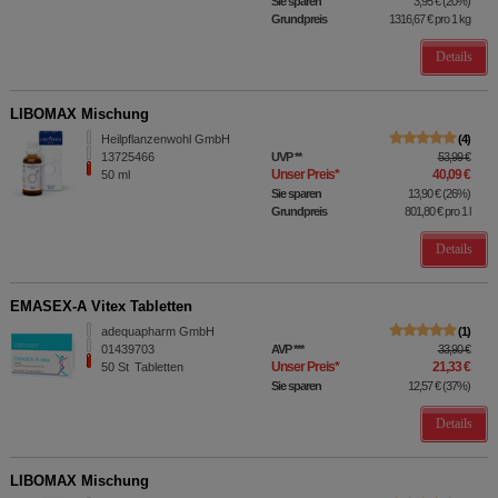
Sie sparen
3,95 €
(
20%
)
Grundpreis
1316,67 €
pro 1 kg
Details
LIBOMAX Mischung
Heilpflanzenwohl GmbH
4
13725466
UVP
**
53,99 €
Unser Preis
*
40,09 €
50
ml
Sie sparen
13,90 €
(
26%
)
Grundpreis
801,80 €
pro 1 l
Details
EMASEX-A Vitex Tabletten
adequapharm GmbH
1
01439703
AVP
***
33,90 €
Unser Preis
*
21,33 €
50
St
Tabletten
Sie sparen
12,57 €
(
37%
)
Details
LIBOMAX Mischung