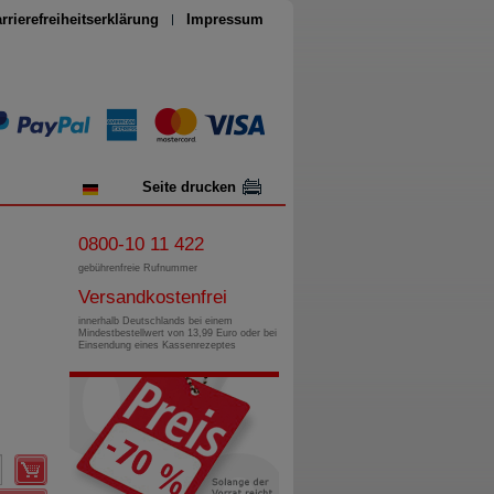
rrierefreiheitserklärung
Impressum
Seite drucken
0800-10 11 422
gebührenfreie Rufnummer
Versandkostenfrei
innerhalb Deutschlands bei einem
Mindestbestellwert von 13,99 Euro oder bei
Einsendung eines Kassenrezeptes