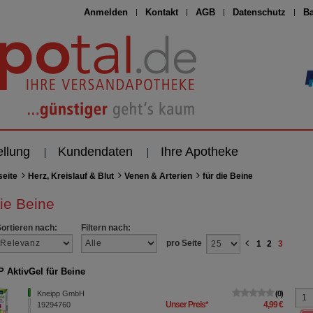
Anmelden
Kontakt
AGB
Datenschutz
Ba
ellung
Kundendaten
Ihre Apotheke
seite
Herz, Kreislauf & Blut
Venen & Arterien
für die Beine
die Beine
Sortieren nach:
Filtern nach:
pro Seite
1
2
3
 AktivGel für Beine
Kneipp GmbH
0
Unser Preis
*
4,99 €
19294760