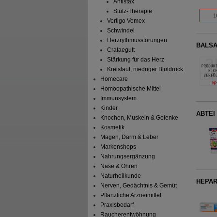
Antistax
Stütz-Therapie
1
Vertigo Vomex
Schwindel
Herzrythmusstörungen
BALSA
Crataegutt
Stärkung für das Herz
Kreislauf, niedriger Blutdruck
Homecare
Homöopathische Mittel
Immunsystem
Kinder
ABTEI 
Knochen, Muskeln & Gelenke
Kosmetik
Magen, Darm & Leber
Markenshops
Nahrungsergänzung
Nase & Ohren
Naturheilkunde
HEPAR
Nerven, Gedächtnis & Gemüt
Pflanzliche Arzneimittel
Praxisbedarf
Raucherentwöhnung