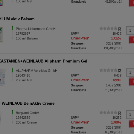
100
ml
Gel
Grundpreis
49,90 €
pro 1 l
YLUM aktiv Balsam
Pharma Liebermann GmbH
0
18792697
UVP
**
16,40 €
Unser Preis
*
13,12 €
100
ml
Balsam
Sie sparen
3,28 €
(
20%
)
Grundpreis
131,20 €
pro 1 l
ASTANIEN+WEINLAUB Allpharm Premium Gel
ALLPHARM Vertriebs GmbH
0
19543418
UVP
**
6,45 €
Unser Preis
*
4,99 €
250
ml
Gel
Sie sparen
1,46 €
(
23%
)
Grundpreis
19,96 €
pro 1 l
 WEINLAUB BeinAktiv Creme
Bergland GmbH
0
19842859
UVP
**
16,25 €
Unser Preis
*
13,00 €
200
ml
Creme
Sie sparen
3,25 €
(
20%
)
Grundpreis
65,00 €
pro 1 l