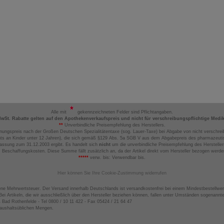
Alle mit
gekennzeichneten Felder sind Pflichtangaben.
MwSt. Rabatte gelten auf den Apothekenverkaufspreis und nicht für verschreibungspflichtige Medi
**
Unverbindliche Preisempfehlung des Herstellers.
nungspreis nach der Großen Deutschen Spezialitätentaxe (sog. Lauer-Taxe) bei Abgabe von nicht verschrei
ts an Kinder unter 12 Jahren), die sich gemäß §129 Abs. 5a SGB V aus dem Abgabepreis des pharmazeutis
assung zum 31.12.2003 ergibt. Es handelt sich
nicht
um die unverbindliche Preisempfehlung des Hersteller
 Beschaffungskosten. Diese Summe fällt zusätzlich an, da der Artikel direkt vom Hersteller bezogen werd
*****
verw. bis: Verwendbar bis.
Hier können Sie Ihre Cookie-Zustimmung widerrufen
ene Mehrwertsteuer. Der Versand innerhalb Deutschlands ist versandkostenfrei bei einem Mindestbestellwer
ei Artikeln, die wir ausschließlich über den Hersteller beziehen können, fallen unter Umständen sogenann
4 Bad Rothenfelde - Tel 0800 / 10 11 422 - Fax 05424 / 21 64 47
haushaltsüblichen Mengen.