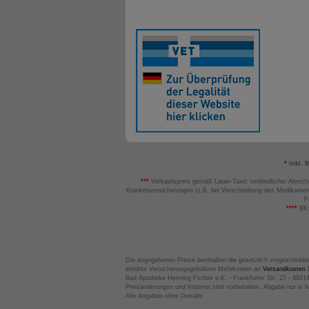
*
inkl. 
***
Verkaufspreis gemäß Lauer-Taxe; verbindlicher Abrech
Krankenversicherungen (z.B. bei Verschreibung des Medikamen
F
****
BK:
Die angegebenen Preise beinhalten die gesetzlich vorgeschrieb
erhöhte Versicherungsgebühren Mehrkosten an
Versandkosten
B
Bad Apotheke Henning Fichter e.K. - Frankfurter Str. 27 - 4921
Preisänderungen und Irrtümer sind vorbehalten. Abgabe nur in 
Alle Angaben ohne Gewähr.