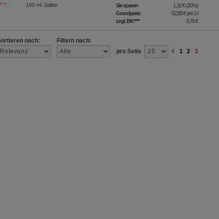
100
ml
Salbe
Sie sparen
1,32 €
(
20%
)
Grundpreis
52,80 €
pro 1 l
zzgl. BK
****
5,75 €
Sortieren nach:
Filtern nach:
pro Seite
1
2
3