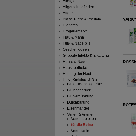
Allergie
Allgemeinbefinden
Augen
Blase, Niere & Prostata
VARIC
Diabetes
Drogeriemarkt
Frau & Mann
Fuß- & Nagelpilz
Geschenkideen
Grippale Infekte & Erkältung
Haare & Nägel
ROSSK
Hausapotheke
Heilung der Haut
Herz, Kreislauf & Blut
Blutdruckmessgeräte
Bluthochdruck
Blutverdünnung
Durchblutung
ROTES
Eisenmangel
Venen & Arterien
Venentabletten
für die Beine
Venostasin