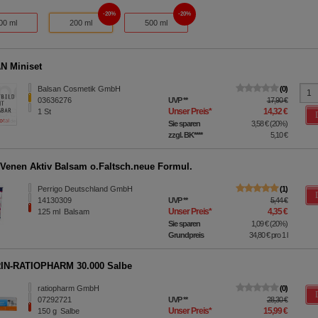
20%
20%
00 ml
200 ml
500 ml
N Miniset
Balsan Cosmetik GmbH
0
03636276
UVP
**
17,90 €
Unser Preis
*
14,32 €
1
St
Sie sparen
3,58 €
(
20%
)
zzgl. BK
****
5,10 €
Venen Aktiv Balsam o.Faltsch.neue Formul.
Perrigo Deutschland GmbH
1
14130309
UVP
**
5,44 €
Unser Preis
*
4,35 €
125
ml
Balsam
Sie sparen
1,09 €
(
20%
)
Grundpreis
34,80 €
pro 1 l
IN-RATIOPHARM 30.000 Salbe
ratiopharm GmbH
0
07292721
UVP
**
28,30 €
Unser Preis
*
15,99 €
150
g
Salbe