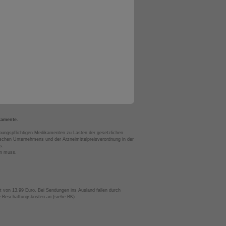
kamente.
bungspflichtigen Medikamenten zu Lasten der gesetzlichen
chen Unternehmens und der Arzneimittelpreisverordnung in der
s.
en muss.
t von 13,99 Euro. Bei Sendungen ins Ausland fallen durch
te Beschaffungskosten an (siehe BK).