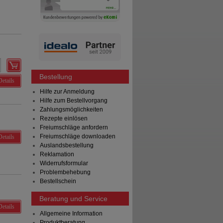
Bestellung
Details
Hilfe zur Anmeldung
Hilfe zum Bestellvorgang
Zahlungsmöglichkeiten
Rezepte einlösen
Freiumschläge anfordern
Freiumschläge downloaden
Details
Auslandsbestellung
Reklamation
Widerrufsformular
Problembehebung
Bestellschein
Beratung und Service
Details
Allgemeine Information
Produktberatung