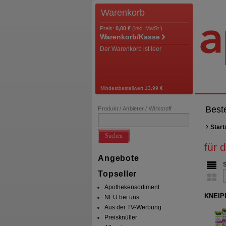
Warenkorb
Preis:
0,00 €
(inkl. MwSt.)
Warenkorb/Kasse
Der Warenkorb ist leer
Mindestbestellwert 13,99 €
Best
Produkt / Anbieter / Wirkstoff
Start
Suchen
für 
Angebote
Topseller
Apothekensortiment
KNEIPP
NEU bei uns
Aus der TV-Werbung
Preisknüller