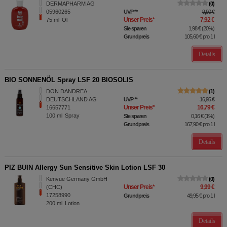
DERMAPHARM AG
0
05960265
UVP
**
9,90 €
Unser Preis
*
7,92 €
75
ml
Öl
Sie sparen
1,98 €
(
20%
)
Grundpreis
105,60 €
pro 1 l
Details
BIO SONNENÖL Spray LSF 20 BIOSOLIS
DON DANDREA
1
DEUTSCHLAND AG
UVP
**
16,95 €
Unser Preis
*
16,79 €
16657771
100
ml
Spray
Sie sparen
0,16 €
(
1%
)
Grundpreis
167,90 €
pro 1 l
Details
PIZ BUIN Allergy Sun Sensitive Skin Lotion LSF 30
Kenvue Germany GmbH
0
Unser Preis
*
9,99 €
(CHC)
17258990
Grundpreis
49,95 €
pro 1 l
200
ml
Lotion
Details