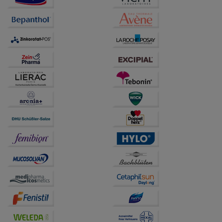
Verhaltensweisen (z.B. Spracheinstellung)
anzupassen. Komfort-Cookies ermöglichen es uns
auch auf Ihre Bedürfnisse zugeschrittene Inhalte
anzuzeigen und unser Partnerprogramm zu
betreiben.
Statistik & Tracking:
Hierüber lassen sich
Informationen über die Art und Weise der Nutzung
unserer Website sammeln, mit deren Hilfe wir unsere
Website weiter für Sie optimieren können, den Inhalt
auf unserer Website aber auch die Werbung auf
Drittseiten möglichst relevant für Sie zu gestalten.
Bitte beachten Sie, dass Daten hierfür teilweise an
Dritte wie z.B. Google oder soziale Medien
übertragen werden.