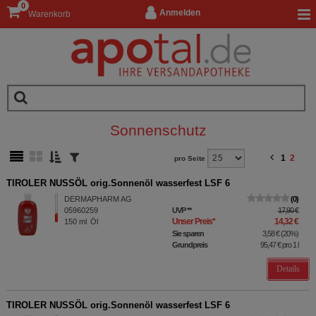
0
Anmelden
Warenkorb
Sonnenschutz
1
2
pro Seite
TIROLER NUSSÖL orig.Sonnenöl wasserfest LSF 6
DERMAPHARM AG
0
05960259
UVP
**
17,90 €
Unser Preis
*
14,32 €
150
ml
Öl
Sie sparen
3,58 €
(
20%
)
Grundpreis
95,47 €
pro 1 l
Details
TIROLER NUSSÖL orig.Sonnenöl wasserfest LSF 6