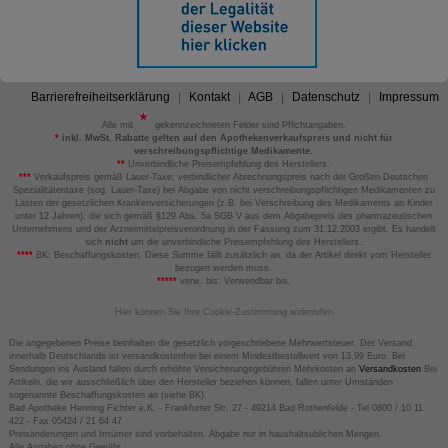
Barrierefreiheitserklärung
Kontakt
AGB
Datenschutz
Impressum
Alle mit
gekennzeichneten Felder sind Pflichtangaben.
*
inkl. MwSt. Rabatte gelten auf den Apothekenverkaufspreis und nicht für
verschreibungspflichtige Medikamente.
**
Unverbindliche Preisempfehlung des Herstellers.
***
Verkaufspreis gemäß Lauer-Taxe; verbindlicher Abrechnungspreis nach der Großen Deutschen
Spezialitätentaxe (sog. Lauer-Taxe) bei Abgabe von nicht verschreibungspflichtigen Medikamenten zu
Lasten der gesetzlichen Krankenversicherungen (z.B. bei Verschreibung des Medikaments an Kinder
unter 12 Jahren), die sich gemäß §129 Abs. 5a SGB V aus dem Abgabepreis des pharmazeutischen
Unternehmens und der Arzneimittelpreisverordnung in der Fassung zum 31.12.2003 ergibt. Es handelt
sich
nicht
um die unverbindliche Preisempfehlung des Herstellers.
****
BK: Beschaffungskosten. Diese Summe fällt zusätzlich an, da der Artikel direkt vom Hersteller
bezogen werden muss.
*****
verw. bis: Verwendbar bis.
Hier können Sie Ihre Cookie-Zustimmung widerrufen
Die angegebenen Preise beinhalten die gesetzlich vorgeschriebene Mehrwertsteuer. Der Versand
innerhalb Deutschlands ist versandkostenfrei bei einem Mindestbestellwert von 13,99 Euro. Bei
Sendungen ins Ausland fallen durch erhöhte Versicherungsgebühren Mehrkosten an
Versandkosten
Bei
Artikeln, die wir ausschließlich über den Hersteller beziehen können, fallen unter Umständen
sogenannte Beschaffungskosten an (siehe BK).
Bad Apotheke Henning Fichter e.K. - Frankfurter Str. 27 - 49214 Bad Rothenfelde - Tel 0800 / 10 11
422 - Fax 05424 / 21 64 47
Preisänderungen und Irrtümer sind vorbehalten. Abgabe nur in haushaltsüblichen Mengen.
Alle Angaben ohne Gewähr.