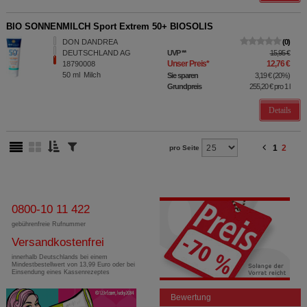
BIO SONNENMILCH Sport Extrem 50+ BIOSOLIS
DON DANDREA
0
DEUTSCHLAND AG
UVP
**
15,95 €
Unser Preis
*
12,76 €
18790008
50
ml
Milch
Sie sparen
3,19 €
(
20%
)
Grundpreis
255,20 €
pro 1 l
Details
1
2
pro Seite
0800-10 11 422
gebührenfreie Rufnummer
Versandkostenfrei
innerhalb Deutschlands bei einem
Mindestbestellwert von 13,99 Euro oder bei
Einsendung eines Kassenrezeptes
Bewertung