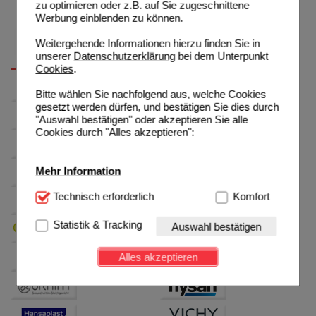
zu optimieren oder z.B. auf Sie zugeschnittene
Werbung einblenden zu können.
Weitergehende Informationen hierzu finden Sie in
unserer
Datenschutzerklärung
bei dem Unterpunkt
Cookies
.
Bitte wählen Sie nachfolgend aus, welche Cookies
gesetzt werden dürfen, und bestätigen Sie dies durch
"Auswahl bestätigen" oder akzeptieren Sie alle
Cookies durch "Alles akzeptieren":
Mehr Information
Technisch Notwendig:
Technisch erforderlich
Hierbei handelt es sich um
Komfort
Cookies, die für die Grundfunktionen unserer
Website notwendig sind (z.B. Navigation, Warenkorb,
Statistik & Tracking
Auswahl bestätigen
Kundenkonto), weshalb auf diese nicht verzichtet
werden kann.
Alles akzeptieren
Komfort:
Diese Cookies werden genutzt um das
Einkaufserlebnis noch ansprechender zu gestalten,
beispielsweise für die Wiedererkennung des
Besuchers oder unsere Seite an bevorzugte