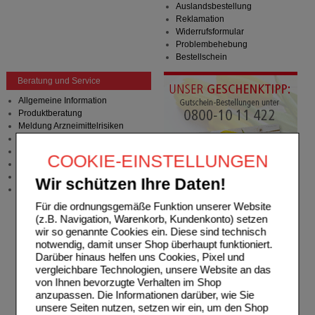
Auslandsbestellung
Reklamation
Widerrufsformular
Problembehebung
Bestellschein
Beratung und Service
Allgemeine Information
Produktberatung
Meldung Arzneimittelrisiken
Zuzahlungsfreie Arzneien
Angebote & Downloads
COOKIE-EINSTELLUNGEN
Newsletter
Neukundenprämie
Wir schützen Ihre Daten!
Stellenangebote
Für die ordnungsgemäße Funktion unserer Website
(z.B. Navigation, Warenkorb, Kundenkonto) setzen
wir so genannte Cookies ein. Diese sind technisch
notwendig, damit unser Shop überhaupt funktioniert.
Darüber hinaus helfen uns Cookies, Pixel und
vergleichbare Technologien, unsere Website an das
von Ihnen bevorzugte Verhalten im Shop
anzupassen. Die Informationen darüber, wie Sie
unsere Seiten nutzen, setzen wir ein, um den Shop