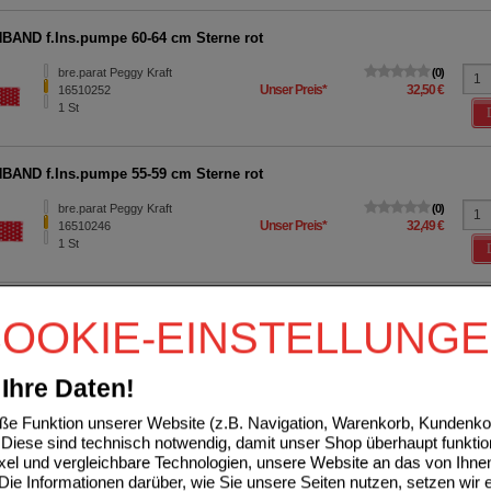
AND f.Ins.pumpe 60-64 cm Sterne rot
bre.parat Peggy Kraft
0
Unser Preis
*
32,50 €
16510252
1
St
AND f.Ins.pumpe 55-59 cm Sterne rot
bre.parat Peggy Kraft
0
Unser Preis
*
32,49 €
16510246
1
St
AND m.Sichtfenster 75-79 cm Dino
OOKIE-EINSTELLUNG
bre.parat Peggy Kraft
0
Unser Preis
*
43,00 €
17837179
1
St
Bandage
Ihre Daten!
e Funktion unserer Website (z.B. Navigation, Warenkorb, Kundenkon
Diese sind technisch notwendig, damit unser Shop überhaupt funktio
AND m.Sichtfenster 60-64 cm Dino
ixel und vergleichbare Technologien, unsere Website an das von Ihne
ie Informationen darüber, wie Sie unsere Seiten nutzen, setzen wir 
bre.parat Peggy Kraft
0