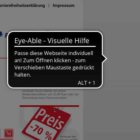
rrierefreiheitserklärung
Impressum
Seite drucken
0800-10 11 422
gebührenfreie Rufnummer
Versandkostenfrei
innerhalb Deutschlands bei einem
Mindestbestellwert von 13,99 Euro oder bei
Einsendung eines Kassenrezeptes