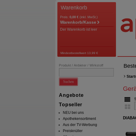
Warenkorb
Preis:
0,00 €
(inkl. MwSt.)
Warenkorb/Kasse
Der Warenkorb ist leer
Mindestbestellwert 13,99 €
Best
Produkt / Anbieter / Wirkstoff
Start
Suchen
Ger
Angebote
Topseller
NEU bei uns
DIABAG
Apothekensortiment
Aus der TV-Werbung
Preisknüller