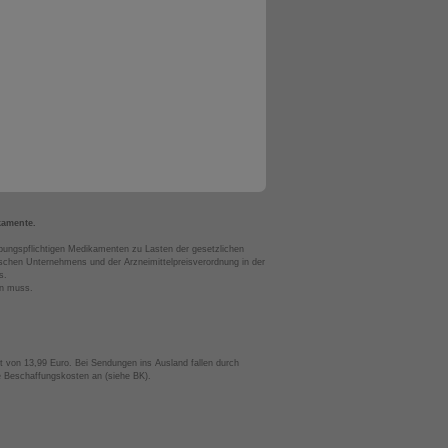
kamente.
bungspflichtigen Medikamenten zu Lasten der gesetzlichen
chen Unternehmens und der Arzneimittelpreisverordnung in der
s.
en muss.
t von 13,99 Euro. Bei Sendungen ins Ausland fallen durch
te Beschaffungskosten an (siehe BK).