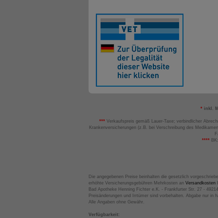
*
inkl. 
***
Verkaufspreis gemäß Lauer-Taxe; verbindlicher Abrech
Krankenversicherungen (z.B. bei Verschreibung des Medikamen
F
****
BK:
Die angegebenen Preise beinhalten die gesetzlich vorgeschrieb
erhöhte Versicherungsgebühren Mehrkosten an
Versandkosten
B
Bad Apotheke Henning Fichter e.K. - Frankfurter Str. 27 - 4921
Preisänderungen und Irrtümer sind vorbehalten. Abgabe nur in 
Alle Angaben ohne Gewähr.
Verfügbarkeit: