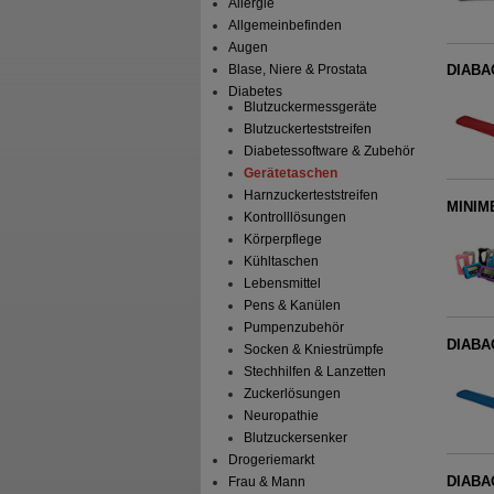
Allergie
Allgemeinbefinden
Augen
Blase, Niere & Prostata
DIABAG
Diabetes
Blutzuckermessgeräte
Blutzuckerteststreifen
Diabetessoftware & Zubehör
Gerätetaschen
Harnzuckerteststreifen
MINIME
Kontrolllösungen
Körperpflege
Kühltaschen
Lebensmittel
Pens & Kanülen
Pumpenzubehör
DIABA
Socken & Kniestrümpfe
Stechhilfen & Lanzetten
Zuckerlösungen
Neuropathie
Blutzuckersenker
Drogeriemarkt
DIABA
Frau & Mann