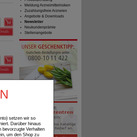
Meldung Arzneimittelrisiken
Zuzahlungsfreie Arzneien
Angebote & Downloads
Newsletter
Neukundenprämie
Details
Stellenangebote
Details
EN
Details
to) setzen wir so
niert. Darüber hinaus
n bevorzugte Verhalten
ein, um den Shop zu