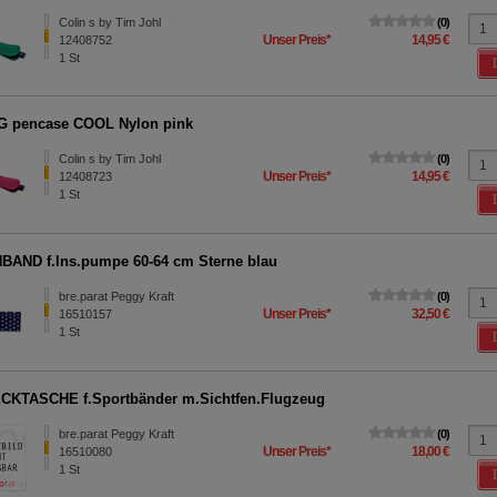
Colin s by Tim Johl
0
Unser Preis
*
14,95 €
12408752
1
St
G pencase COOL Nylon pink
Colin s by Tim Johl
0
Unser Preis
*
14,95 €
12408723
1
St
AND f.Ins.pumpe 60-64 cm Sterne blau
bre.parat Peggy Kraft
0
Unser Preis
*
32,50 €
16510157
1
St
KTASCHE f.Sportbänder m.Sichtfen.Flugzeug
bre.parat Peggy Kraft
0
Unser Preis
*
18,00 €
16510080
1
St