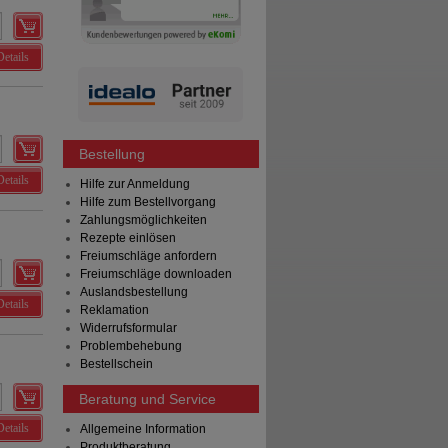
Details
Bestellung
Details
Hilfe zur Anmeldung
Hilfe zum Bestellvorgang
Zahlungsmöglichkeiten
Rezepte einlösen
Freiumschläge anfordern
Freiumschläge downloaden
Auslandsbestellung
Details
Reklamation
Widerrufsformular
Problembehebung
Bestellschein
Beratung und Service
Details
Allgemeine Information
Produktberatung