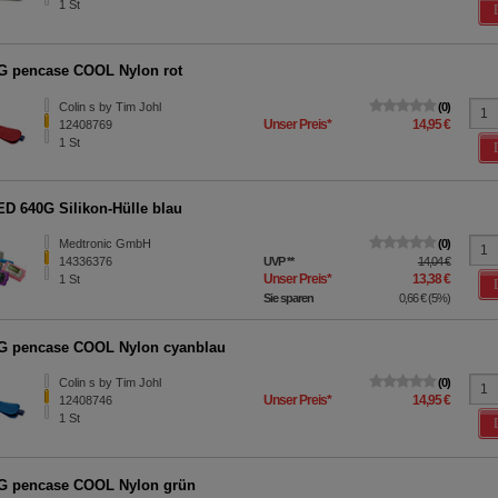
1
St
 pencase COOL Nylon rot
Colin s by Tim Johl
0
Unser Preis
*
14,95 €
12408769
1
St
D 640G Silikon-Hülle blau
Medtronic GmbH
0
14336376
UVP
**
14,04 €
Unser Preis
*
13,38 €
1
St
Sie sparen
0,66 €
(
5%
)
G pencase COOL Nylon cyanblau
Colin s by Tim Johl
0
Unser Preis
*
14,95 €
12408746
1
St
G pencase COOL Nylon grün