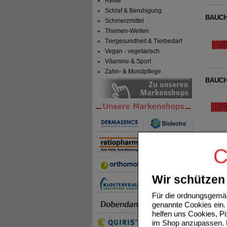
Reise
Schlaf & Beruhigung
BAUCHB
Schmerzmittel
Themen-Welten
Tiergesundheit & Tierbedarf
Vegan - vegetarisch
Vitamine & Sport
Zahn- & Mundpflege
BAUCHB
SPORTB
C
Wir schützen 
Für die ordnungsgemäß
genannte Cookies ein. 
SPORTB
helfen uns Cookies, P
im Shop anzupassen. D