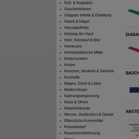
Fuß- & Nagelpilz
Geschenkideen
Grippale Infekte & Erkältung
Haare & Nägel
Hausapotheke
Heilung der Haut
DIABA
Herz, Kreislauf & Blut
Homecare
Homöopathische Mittel
Immunsystem
Kinder
Knochen, Muskeln & Gelenke
BAUCHB
Kosmetik
Magen, Darm & Leber
Markenshops
Nahrungsergänzung
Nase & Ohren
Naturheilkunde
ANSTEC
Nerven, Gedächtnis & Gemüt
Pflanzliche Arzneimittel
Praxisbedarf
Raucherentwöhnung