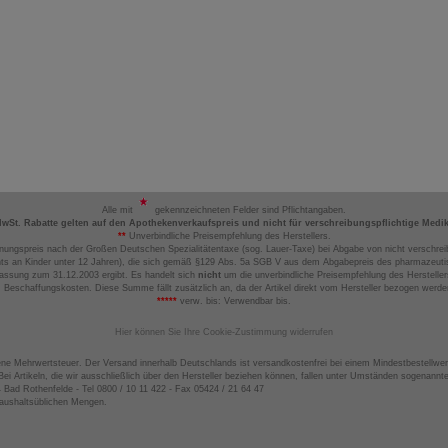
Alle mit
gekennzeichneten Felder sind Pflichtangaben.
MwSt. Rabatte gelten auf den Apothekenverkaufspreis und nicht für verschreibungspflichtige Medi
**
Unverbindliche Preisempfehlung des Herstellers.
nungspreis nach der Großen Deutschen Spezialitätentaxe (sog. Lauer-Taxe) bei Abgabe von nicht verschrei
ts an Kinder unter 12 Jahren), die sich gemäß §129 Abs. 5a SGB V aus dem Abgabepreis des pharmazeutis
assung zum 31.12.2003 ergibt. Es handelt sich
nicht
um die unverbindliche Preisempfehlung des Hersteller
 Beschaffungskosten. Diese Summe fällt zusätzlich an, da der Artikel direkt vom Hersteller bezogen werd
*****
verw. bis: Verwendbar bis.
Hier können Sie Ihre Cookie-Zustimmung widerrufen
ene Mehrwertsteuer. Der Versand innerhalb Deutschlands ist versandkostenfrei bei einem Mindestbestellwer
ei Artikeln, die wir ausschließlich über den Hersteller beziehen können, fallen unter Umständen sogenann
4 Bad Rothenfelde - Tel 0800 / 10 11 422 - Fax 05424 / 21 64 47
haushaltsüblichen Mengen.