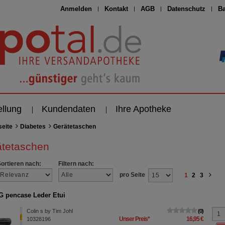
Anmelden
Kontakt
AGB
Datenschutz
Ba
ellung
Kundendaten
Ihre Apotheke
seite
Diabetes
Gerätetaschen
ätetaschen
Sortieren nach:
Filtern nach:
pro Seite
1
2
3
 pencase Leder Etui
Colin s by Tim Johl
0
Unser Preis
*
16,95 €
10328196