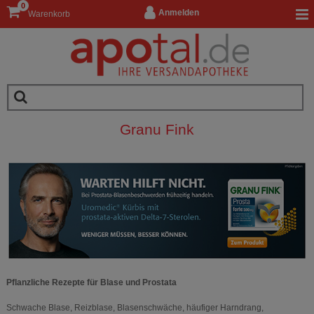
0
Anmelden
Warenkorb
Granu Fink
Pflanzliche Rezepte für Blase und Prostata
Schwache Blase, Reizblase, Blasenschwäche, häufiger Harndrang,