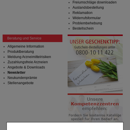
Freiumschläge downloaden
Auslandsbestellung
Reklamation
Widerrufsformular
Problembehebung
Bestellschein
Beratung und Service
Allgemeine Information
Produktberatung
Meldung Arzneimittelrisiken
Zuzahlungsfreie Arzneien
Angebote & Downloads
Newsletter
Neukundenprämie
Stellenangebote