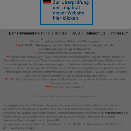
Barrierefreiheitserklärung
Kontakt
AGB
Datenschutz
Impressum
Alle mit
gekennzeichneten Felder sind Pflichtangaben.
*
inkl. MwSt. Rabatte gelten auf den Apothekenverkaufspreis und nicht für
verschreibungspflichtige Medikamente.
**
Unverbindliche Preisempfehlung des Herstellers.
***
Verkaufspreis gemäß Lauer-Taxe; verbindlicher Abrechnungspreis nach der Großen Deutschen
Spezialitätentaxe (sog. Lauer-Taxe) bei Abgabe von nicht verschreibungspflichtigen Medikamenten zu
Lasten der gesetzlichen Krankenversicherungen (z.B. bei Verschreibung des Medikaments an Kinder
unter 12 Jahren), die sich gemäß §129 Abs. 5a SGB V aus dem Abgabepreis des pharmazeutischen
Unternehmens und der Arzneimittelpreisverordnung in der Fassung zum 31.12.2003 ergibt. Es handelt
sich
nicht
um die unverbindliche Preisempfehlung des Herstellers.
****
BK: Beschaffungskosten. Diese Summe fällt zusätzlich an, da der Artikel direkt vom Hersteller
bezogen werden muss.
*****
verw. bis: Verwendbar bis.
Hier können Sie Ihre Cookie-Zustimmung widerrufen
Die angegebenen Preise beinhalten die gesetzlich vorgeschriebene Mehrwertsteuer. Der Versand
innerhalb Deutschlands ist versandkostenfrei bei einem Mindestbestellwert von 13,99 Euro. Bei
Sendungen ins Ausland fallen durch erhöhte Versicherungsgebühren Mehrkosten an
Versandkosten
Bei
Artikeln, die wir ausschließlich über den Hersteller beziehen können, fallen unter Umständen
sogenannte Beschaffungskosten an (siehe BK).
Bad Apotheke Henning Fichter e.K. - Frankfurter Str. 27 - 49214 Bad Rothenfelde - Tel 0800 / 10 11
422 - Fax 05424 / 21 64 47