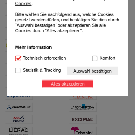
Cookies
.
Bitte wählen Sie nachfolgend aus, welche Cookies
gesetzt werden dürfen, und bestätigen Sie dies durch
"Auswahl bestätigen" oder akzeptieren Sie alle
Cookies durch "Alles akzeptieren":
Mehr Information
Technisch Notwendig:
Technisch erforderlich
Hierbei handelt es sich um
Komfort
Cookies, die für die Grundfunktionen unserer
Website notwendig sind (z.B. Navigation, Warenkorb,
Statistik & Tracking
Auswahl bestätigen
Kundenkonto), weshalb auf diese nicht verzichtet
werden kann.
Alles akzeptieren
Komfort:
Diese Cookies werden genutzt um das
Einkaufserlebnis noch ansprechender zu gestalten,
beispielsweise für die Wiedererkennung des
Besuchers oder unsere Seite an bevorzugte
Verhaltensweisen (z.B. Spracheinstellung)
anzupassen. Komfort-Cookies ermöglichen es uns
auch auf Ihre Bedürfnisse zugeschrittene Inhalte
anzuzeigen und unser Partnerprogramm zu
betreiben.