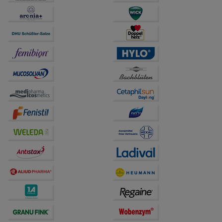
Statistik & Tracking:
Hierüber lassen sich
Informationen über die Art und Weise der Nutzung
unserer Website sammeln, mit deren Hilfe wir unsere
Website weiter für Sie optimieren können, den Inhalt
auf unserer Website aber auch die Werbung auf
Drittseiten möglichst relevant für Sie zu gestalten.
Bitte beachten Sie, dass Daten hierfür teilweise an
Dritte wie z.B. Google oder soziale Medien
übertragen werden.