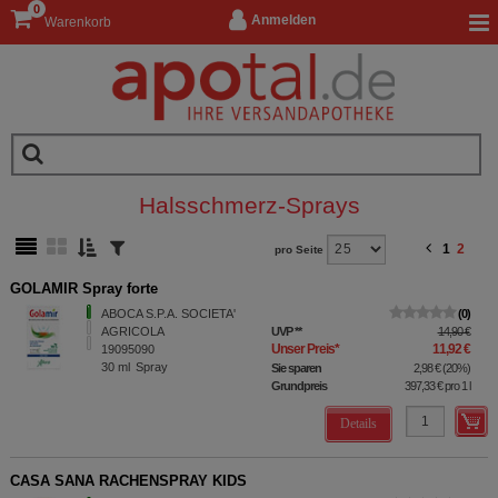
0
Anmelden
Warenkorb
Halsschmerz-Sprays
1
2
pro Seite
GOLAMIR Spray forte
ABOCA S.P.A. SOCIETA'
0
AGRICOLA
UVP
**
14,90 €
Unser Preis
*
11,92 €
19095090
30
ml
Spray
Sie sparen
2,98 €
(
20%
)
Grundpreis
397,33 €
pro 1 l
Details
CASA SANA RACHENSPRAY KIDS