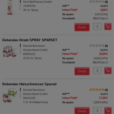
HLH BioPharma GmbH
0
19348792
UVP
**
10,90 €
Unser Preis
*
8,66 €
30
ml
Spray
Sie sparen
2,24 €
(
21%
)
Grundpreis
288,67 €
pro 1 l
Details
Dobendan Direkt SPRAY SPARSET
Reckitt Benckiser
0
Deutschland GmbH
AVP
***
31,94 €
Unser Preis
*
16,99 €
80050118
2X15
ml
Spray
Sie sparen
14,95 €
(
47%
)
Grundpreis
566,33 €
pro 1 l
Details
Dobendan Halsschmerzen Sparset
Reckitt Benckiser
2
Deutschland GmbH
AVP
***
31,94 €
Unser Preis
*
17,99 €
80016185
1
St
Kombipackung
Sie sparen
13,95 €
(
44%
)
Details