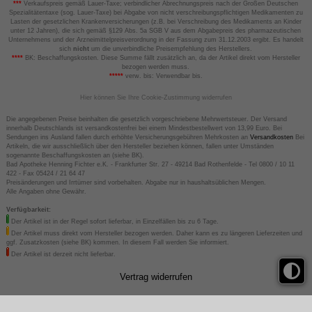
***
Verkaufspreis gemäß Lauer-Taxe; verbindlicher Abrechnungspreis nach der Großen Deutschen
Spezialitätentaxe (sog. Lauer-Taxe) bei Abgabe von nicht verschreibungspflichtigen Medikamenten zu
Lasten der gesetzlichen Krankenversicherungen (z.B. bei Verschreibung des Medikaments an Kinder
unter 12 Jahren), die sich gemäß §129 Abs. 5a SGB V aus dem Abgabepreis des pharmazeutischen
Unternehmens und der Arzneimittelpreisverordnung in der Fassung zum 31.12.2003 ergibt. Es handelt
sich
nicht
um die unverbindliche Preisempfehlung des Herstellers.
****
BK: Beschaffungskosten. Diese Summe fällt zusätzlich an, da der Artikel direkt vom Hersteller
bezogen werden muss.
*****
verw. bis: Verwendbar bis.
Hier können Sie Ihre Cookie-Zustimmung widerrufen
Die angegebenen Preise beinhalten die gesetzlich vorgeschriebene Mehrwertsteuer. Der Versand
innerhalb Deutschlands ist versandkostenfrei bei einem Mindestbestellwert von 13,99 Euro. Bei
Sendungen ins Ausland fallen durch erhöhte Versicherungsgebühren Mehrkosten an
Versandkosten
Bei
Artikeln, die wir ausschließlich über den Hersteller beziehen können, fallen unter Umständen
sogenannte Beschaffungskosten an (siehe BK).
Bad Apotheke Henning Fichter e.K. - Frankfurter Str. 27 - 49214 Bad Rothenfelde - Tel 0800 / 10 11
422 - Fax 05424 / 21 64 47
Preisänderungen und Irrtümer sind vorbehalten. Abgabe nur in haushaltsüblichen Mengen.
Alle Angaben ohne Gewähr.
Verfügbarkeit:
Der Artikel ist in der Regel sofort lieferbar, in Einzelfällen bis zu 6 Tage.
Der Artikel muss direkt vom Hersteller bezogen werden. Daher kann es zu längeren Lieferzeiten und
ggf. Zusatzkosten (siehe BK) kommen. In diesem Fall werden Sie informiert.
Der Artikel ist derzeit nicht lieferbar.
Vertrag widerrufen