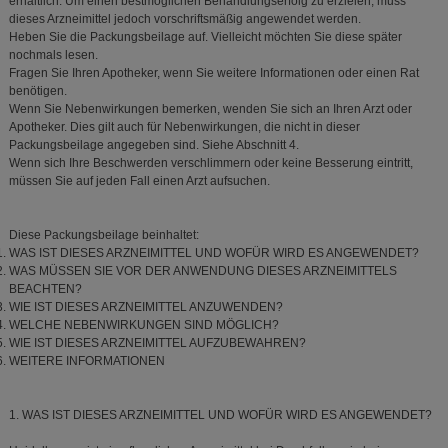
erhältlich. Um einen bestmöglichen Behandlungserfolg zu erzielen, muss
dieses Arzneimittel jedoch vorschriftsmäßig angewendet werden.
Heben Sie die Packungsbeilage auf. Vielleicht möchten Sie diese später
nochmals lesen.
Fragen Sie Ihren Apotheker, wenn Sie weitere Informationen oder einen Rat
benötigen.
Wenn Sie Nebenwirkungen bemerken, wenden Sie sich an Ihren Arzt oder
Apotheker. Dies gilt auch für Nebenwirkungen, die nicht in dieser
Packungsbeilage angegeben sind. Siehe Abschnitt 4.
Wenn sich Ihre Beschwerden verschlimmern oder keine Besserung eintritt,
müssen Sie auf jeden Fall einen Arzt aufsuchen.
Diese Packungsbeilage beinhaltet:
WAS IST DIESES ARZNEIMITTEL UND WOFÜR WIRD ES ANGEWENDET?
WAS MÜSSEN SIE VOR DER ANWENDUNG DIESES ARZNEIMITTELS
BEACHTEN?
WIE IST DIESES ARZNEIMITTEL ANZUWENDEN?
WELCHE NEBENWIRKUNGEN SIND MÖGLICH?
WIE IST DIESES ARZNEIMITTEL AUFZUBEWAHREN?
WEITERE INFORMATIONEN
1. WAS IST DIESES ARZNEIMITTEL UND WOFÜR WIRD ES ANGEWENDET?