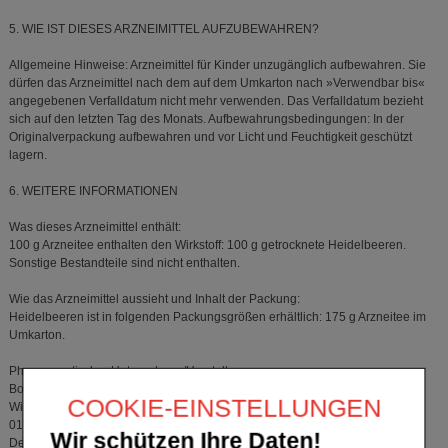
5. WIE IST DIESES ARZNEIMITTEL AUFZUBEWAHREN?
Allgemeine Hinweise: Arzneimittel für Kinder unzugänglich aufbewahren. Sie
dürfen das Arzneimittel nach dem auf dem Umkarton nach »Verwendbar bis«
angegebenen Verfalldatum nicht mehr verwenden. Das Verfalldatum bezieht
sich auf den letzten Tag des Monats. Aufbewahrungsbedingungen: In der
Originalverpackung aufbewahren und vor Licht und Feuchtigkeit geschützt
lagern.
6. WEITERE INFORMATIONEN
Was dieses Arzneimittel enthält:
100 g Arzneitee enthalten den Wirkstoff: 100 g getrocknete Heidelbeeren.
Sonstige Bestandteile sind nicht enthalten.
Wie das Arzneimittel aussieht und Inhalt der Packung:
Heidelbeeren ist in folgenden Packungsgrößen erhältlich: 175 g Arzneitee im
Umkarton.
Pharmazeutischer Unternehmer/Hersteller:
Bombastus-Werke AG
COOKIE-EINSTELLUNGEN
Wilsdruffer Straße 170
01705 Freital
Wir schützen Ihre Daten!
Deutschland