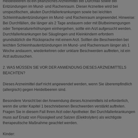
Heidelbeeren ist ein pflanzliches Arzneimittel bei Durchfall sowie bei
Entzündungen im Mund- und Rachenraum. Dieser Arzneitee wird bei
unspezifischen, akuten Durchfallerkrankungen sowie bei leichten
Schleimhautentzündungen im Mund- und Rachenraum angewendet. Hinweise:
Bei Durchfällen, die länger als 2 Tage andauern oder mit Blutbeimengungen
oder Temperaturerhöhungen einhergehen, sollte ein Arzt aufgesucht werden.
Durchfallerkrankungen bei Säuglingen und Kleinkindern erfordern
grundsätzlich die Rücksprache mit einem Arzt. Sollten die Beschwerden bei
leichten Schleimhautentzündungen im Mund- und Rachenraum länger als 1
Woche andauern, wiederkehren oder unklare Beschwerden auftreten, ist ein
Arzt aufzusuchen.
2. WAS MÜSSEN SIE VOR DER ANWENDUNG DIESES ARZNEIMITTELS
BEACHTEN?
Dieses Arzneimittel darf nicht angewendet werden, wenn Sie überempfindlich
(allergisch) gegen Heidelbeeren sind.
Besondere Vorsicht bei der Anwendung dieses Arzneimittels ist erforderlich,
wenn die unter Kapitel 1 beschriebenen Beschwerden verstärkt auftreten.
Fragen Sie in diesem Fall Ihren Arzt oder Apotheker. Bei Durchfallerkrankungen
muss auf Ersatz von Flüssigkeit und Salzen (Elektrolyten) als wichtigste
therapeutische Maßnahme geachtet werden.
Kinder: