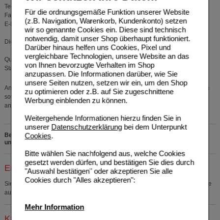
Telefon: +49 351 65803-0
Für die ordnungsgemäße Funktion unserer Website
Fax: +49 351 65803-99
(z.B. Navigation, Warenkorb, Kundenkonto) setzen
E-Mail: info@bombastus-werke.de
wir so genannte Cookies ein. Diese sind technisch
notwendig, damit unser Shop überhaupt funktioniert.
Diese Gebrauchsinformation wurde zuletzt überarbeitet im März 2016.
Darüber hinaus helfen uns Cookies, Pixel und
vergleichbare Technologien, unsere Website an das
Quelle: Angaben der Packungsbeilage
von Ihnen bevorzugte Verhalten im Shop
Stand: 10/2016
anzupassen. Die Informationen darüber, wie Sie
unsere Seiten nutzen, setzen wir ein, um den Shop
Anwendungsgebiete: wird bei unspezifischen, akuten Durchfallerkrankungen
zu optimieren oder z.B. auf Sie zugeschnittene
sowie bei leichten Schleimhautentzündungen im Mund- und Rachenraum
Werbung einblenden zu können.
angewendet.
Weitergehende Informationen hierzu finden Sie in
unserer
Datenschutzerklärung
bei dem Unterpunkt
Cookies
.
Bei Fragen zu den Inhaltsstoffen rufen Sie uns bitte kostenfrei
unter 0800 - 10 11 422 an.
Bitte wählen Sie nachfolgend aus, welche Cookies
gesetzt werden dürfen, und bestätigen Sie dies durch
Einkaufsliste auswählen
"Auswahl bestätigen" oder akzeptieren Sie alle
Cookies durch "Alles akzeptieren":
Sie müssen
sich anmelden
um den ausgewählten Artikel in eine Einkaufsliste
aufzunehmen.
Mehr Information
Kunden, die dieses Produkt gekauft haben, kauften