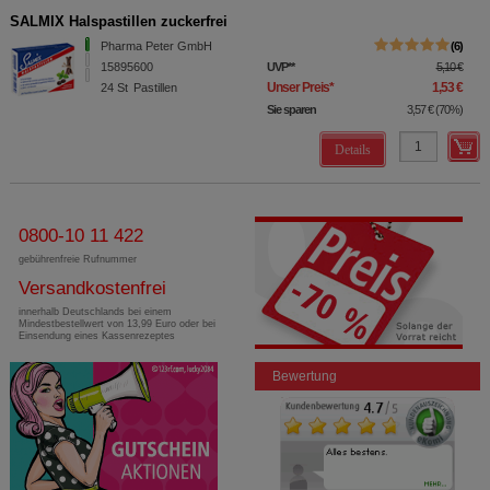
SALMIX Halspastillen zuckerfrei
Pharma Peter GmbH
6
15895600
UVP
**
5,10 €
Unser Preis
*
1,53 €
24
St
Pastillen
Sie sparen
3,57 €
(
70%
)
Details
0800-10 11 422
gebührenfreie Rufnummer
Versandkostenfrei
innerhalb Deutschlands bei einem
Mindestbestellwert von 13,99 Euro oder bei
Einsendung eines Kassenrezeptes
Bewertung