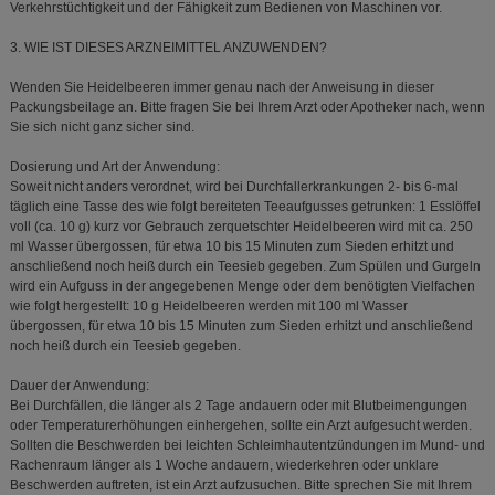
Verkehrstüchtigkeit und der Fähigkeit zum Bedienen von Maschinen vor.
3. WIE IST DIESES ARZNEIMITTEL ANZUWENDEN?
Wenden Sie Heidelbeeren immer genau nach der Anweisung in dieser
Packungsbeilage an. Bitte fragen Sie bei Ihrem Arzt oder Apotheker nach, wenn
Sie sich nicht ganz sicher sind.
Dosierung und Art der Anwendung:
Soweit nicht anders verordnet, wird bei Durchfallerkrankungen 2- bis 6-mal
täglich eine Tasse des wie folgt bereiteten Teeaufgusses getrunken: 1 Esslöffel
voll (ca. 10 g) kurz vor Gebrauch zerquetschter Heidelbeeren wird mit ca. 250
ml Wasser übergossen, für etwa 10 bis 15 Minuten zum Sieden erhitzt und
anschließend noch heiß durch ein Teesieb gegeben. Zum Spülen und Gurgeln
wird ein Aufguss in der angegebenen Menge oder dem benötigten Vielfachen
wie folgt hergestellt: 10 g Heidelbeeren werden mit 100 ml Wasser
übergossen, für etwa 10 bis 15 Minuten zum Sieden erhitzt und anschließend
noch heiß durch ein Teesieb gegeben.
Dauer der Anwendung:
Bei Durchfällen, die länger als 2 Tage andauern oder mit Blutbeimengungen
oder Temperaturerhöhungen einhergehen, sollte ein Arzt aufgesucht werden.
Sollten die Beschwerden bei leichten Schleimhautentzündungen im Mund- und
Rachenraum länger als 1 Woche andauern, wiederkehren oder unklare
Beschwerden auftreten, ist ein Arzt aufzusuchen. Bitte sprechen Sie mit Ihrem