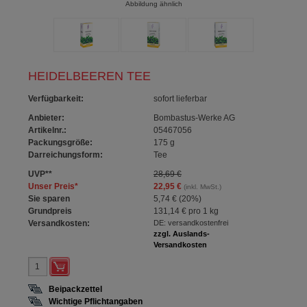
Abbildung ähnlich
HEIDELBEEREN TEE
Verfügbarkeit
:
sofort lieferbar
Anbieter:
Bombastus-Werke AG
Artikelnr.:
05467056
Packungsgröße:
175
g
Darreichungsform:
Tee
UVP
**
28,69 €
Unser Preis
*
22,95 €
(inkl. MwSt.)
Sie sparen
5,74 €
(
20%
)
Grundpreis
131,14 €
pro 1 kg
Versandkosten:
DE: versandkostenfrei
zzgl. Auslands-
Versandkosten
Beipackzettel
Wichtige Pflichtangaben