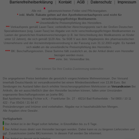
Barrierefreiheitserklärung
Kontakt
AGB
Datenschutz
Impressum
Alle mit
gekennzeichneten Felder sind Pflichtangaben.
*
inkl. MwSt. Rabatte gelten auf den Apothekenverkaufspreis und nicht für
verschreibungspflichtige Medikamente.
**
Unverbindliche Preisempfehlung des Herstellers.
***
Verkaufspreis gemäß Lauer-Taxe; verbindlicher Abrechnungspreis nach der Großen Deutschen
Spezialitätentaxe (sog. Lauer-Taxe) bei Abgabe von nicht verschreibungspflichtigen Medikamenten zu
Lasten der gesetzlichen Krankenversicherungen (z.B. bei Verschreibung des Medikaments an Kinder
unter 12 Jahren), die sich gemäß §129 Abs. 5a SGB V aus dem Abgabepreis des pharmazeutischen
Unternehmens und der Arzneimittelpreisverordnung in der Fassung zum 31.12.2003 ergibt. Es handelt
sich
nicht
um die unverbindliche Preisempfehlung des Herstellers.
****
BK: Beschaffungskosten. Diese Summe fällt zusätzlich an, da der Artikel direkt vom Hersteller
bezogen werden muss.
*****
verw. bis: Verwendbar bis.
Hier können Sie Ihre Cookie-Zustimmung widerrufen
Die angegebenen Preise beinhalten die gesetzlich vorgeschriebene Mehrwertsteuer. Der Versand
innerhalb Deutschlands ist versandkostenfrei bei einem Mindestbestellwert von 13,99 Euro. Bei
Sendungen ins Ausland fallen durch erhöhte Versicherungsgebühren Mehrkosten an
Versandkosten
Bei
Artikeln, die wir ausschließlich über den Hersteller beziehen können, fallen unter Umständen
sogenannte Beschaffungskosten an (siehe BK).
Bad Apotheke Henning Fichter e.K. - Frankfurter Str. 27 - 49214 Bad Rothenfelde - Tel 0800 / 10 11
422 - Fax 05424 / 21 64 47
Preisänderungen und Irrtümer sind vorbehalten. Abgabe nur in haushaltsüblichen Mengen.
Alle Angaben ohne Gewähr.
Verfügbarkeit:
Der Artikel ist in der Regel sofort lieferbar, in Einzelfällen bis zu 6 Tage.
Der Artikel muss direkt vom Hersteller bezogen werden. Daher kann es zu längeren Lieferzeiten und
ggf. Zusatzkosten (siehe BK) kommen. In diesem Fall werden Sie informiert.
Der Artikel ist derzeit nicht lieferbar.