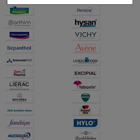
Einkaufserlebnis noch ansprechender zu gestalten,
beispielsweise für die Wiedererkennung des
Besuchers oder unsere Seite an bevorzugte
Verhaltensweisen (z.B. Spracheinstellung)
anzupassen. Komfort-Cookies ermöglichen es uns
auch auf Ihre Bedürfnisse zugeschrittene Inhalte
anzuzeigen und unser Partnerprogramm zu
betreiben.
Statistik & Tracking:
Hierüber lassen sich
Informationen über die Art und Weise der Nutzung
unserer Website sammeln, mit deren Hilfe wir unsere
Website weiter für Sie optimieren können, den Inhalt
auf unserer Website aber auch die Werbung auf
Drittseiten möglichst relevant für Sie zu gestalten.
Bitte beachten Sie, dass Daten hierfür teilweise an
Dritte wie z.B. Google oder soziale Medien
übertragen werden.