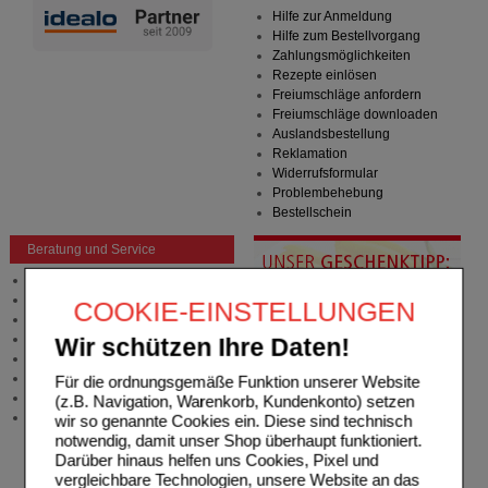
Hilfe zur Anmeldung
Hilfe zum Bestellvorgang
Zahlungsmöglichkeiten
Rezepte einlösen
Freiumschläge anfordern
Freiumschläge downloaden
Auslandsbestellung
Reklamation
Widerrufsformular
Problembehebung
Bestellschein
Beratung und Service
Allgemeine Information
Produktberatung
COOKIE-EINSTELLUNGEN
Meldung Arzneimittelrisiken
Zuzahlungsfreie Arzneien
Wir schützen Ihre Daten!
Angebote & Downloads
Newsletter
Für die ordnungsgemäße Funktion unserer Website
Neukundenprämie
(z.B. Navigation, Warenkorb, Kundenkonto) setzen
Stellenangebote
wir so genannte Cookies ein. Diese sind technisch
notwendig, damit unser Shop überhaupt funktioniert.
Darüber hinaus helfen uns Cookies, Pixel und
vergleichbare Technologien, unsere Website an das