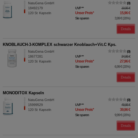
NatuGena GmbH
0
18492179
UVP
**
19,95 €
Unser Preis
*
15,96 €
120
St
Kapseln
Sie sparen
3,99 €
(
20%
)
Details
KNOBLAUCH-3-KOMPLEX schwarzer Knoblauch+Vit.C Kps.
NatuGena GmbH
0
18677281
UVP
**
34,95 €
Unser Preis
*
27,96 €
120
St
Kapseln
Sie sparen
6,99 €
(
20%
)
Details
MONODITOX Kapseln
NatuGena GmbH
0
15999529
UVP
**
49,95 €
Unser Preis
*
39,96 €
120
St
Kapseln
Sie sparen
9,99 €
(
20%
)
Details