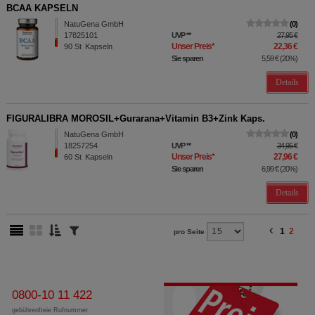
BCAA KAPSELN
NatuGena GmbH
0
17825101
UVP
**
27,95 €
Unser Preis
*
22,36 €
90
St
Kapseln
Sie sparen
5,59 €
(
20%
)
Details
FIGURALIBRA MOROSIL+Gurarana+Vitamin B3+Zink Kaps.
NatuGena GmbH
0
18257254
UVP
**
34,95 €
Unser Preis
*
27,96 €
60
St
Kapseln
Sie sparen
6,99 €
(
20%
)
Details
1
2
pro Seite
0800-10 11 422
gebührenfreie Rufnummer