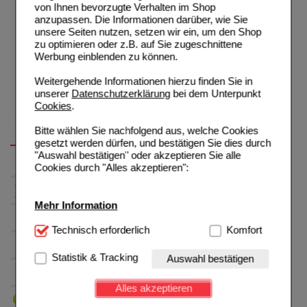
von Ihnen bevorzugte Verhalten im Shop
anzupassen. Die Informationen darüber, wie Sie
unsere Seiten nutzen, setzen wir ein, um den Shop
zu optimieren oder z.B. auf Sie zugeschnittene
Werbung einblenden zu können.
Weitergehende Informationen hierzu finden Sie in
unserer
Datenschutzerklärung
bei dem Unterpunkt
Cookies
.
Bitte wählen Sie nachfolgend aus, welche Cookies
gesetzt werden dürfen, und bestätigen Sie dies durch
"Auswahl bestätigen" oder akzeptieren Sie alle
Cookies durch "Alles akzeptieren":
Mehr Information
Technisch Notwendig:
Technisch erforderlich
Hierbei handelt es sich um
Komfort
Cookies, die für die Grundfunktionen unserer
Website notwendig sind (z.B. Navigation, Warenkorb,
Statistik & Tracking
Auswahl bestätigen
Kundenkonto), weshalb auf diese nicht verzichtet
werden kann.
Alles akzeptieren
Komfort:
Diese Cookies werden genutzt um das