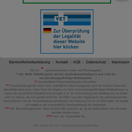
Barrierefreiheitserklärung
Kontakt
AGB
Datenschutz
Impressum
Alle mit
gekennzeichneten Felder sind Pflichtangaben.
*
inkl. MwSt. Rabatte gelten auf den Apothekenverkaufspreis und nicht für
verschreibungspflichtige Medikamente.
**
Unverbindliche Preisempfehlung des Herstellers.
***
Verkaufspreis gemäß Lauer-Taxe; verbindlicher Abrechnungspreis nach der Großen Deutschen
Spezialitätentaxe (sog. Lauer-Taxe) bei Abgabe von nicht verschreibungspflichtigen Medikamenten zu
Lasten der gesetzlichen Krankenversicherungen (z.B. bei Verschreibung des Medikaments an Kinder
unter 12 Jahren), die sich gemäß §129 Abs. 5a SGB V aus dem Abgabepreis des pharmazeutischen
Unternehmens und der Arzneimittelpreisverordnung in der Fassung zum 31.12.2003 ergibt. Es handelt
sich
nicht
um die unverbindliche Preisempfehlung des Herstellers.
****
BK: Beschaffungskosten. Diese Summe fällt zusätzlich an, da der Artikel direkt vom Hersteller
bezogen werden muss.
*****
verw. bis: Verwendbar bis.
Hier können Sie Ihre Cookie-Zustimmung widerrufen