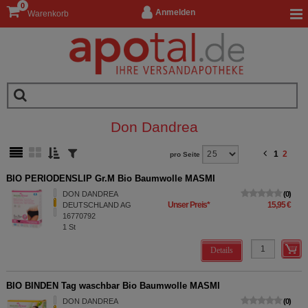
0
Anmelden
Warenkorb
Don Dandrea
1
2
pro Seite
BIO PERIODENSLIP Gr.M Bio Baumwolle MASMI
DON DANDREA
0
Unser Preis
*
15,95 €
DEUTSCHLAND AG
16770792
1
St
Details
BIO BINDEN Tag waschbar Bio Baumwolle MASMI
DON DANDREA
0