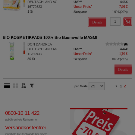
DEUTSCHLAND AG
UVP
**
9,95 €
Unser Preis
*
7,96 €
16770823
1
St
Sie sparen
1,99 €
(
20%
)
Details
BIO KOSMETIKPADS 100% Bio-Baumwolle MASMI
DON DANDREA
0
DEUTSCHLAND AG
UVP
**
2,45 €
Unser Preis
*
1,79 €
11286933
80
St
Sie sparen
0,66 €
(
27%
)
Details
1
2
pro Seite
0800-10 11 422
gebührenfreie Rufnummer
Versandkostenfrei
innerhalb Deutschlands bei einem