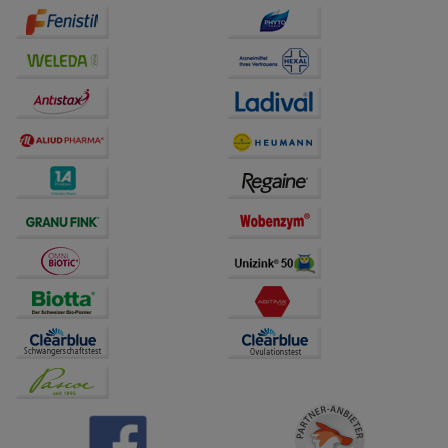
auf unserer Website aber auch die Werbung auf
Drittseiten möglichst relevant für Sie zu gestalten.
Bitte beachten Sie, dass Daten hierfür teilweise an
Dritte wie z.B. Google oder soziale Medien
übertragen werden.