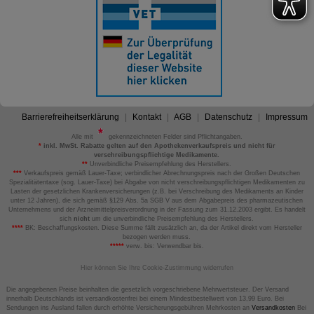
Barrierefreiheitserklärung
Kontakt
AGB
Datenschutz
Impressum
Alle mit
gekennzeichneten Felder sind Pflichtangaben.
*
inkl. MwSt. Rabatte gelten auf den Apothekenverkaufspreis und nicht für
verschreibungspflichtige Medikamente.
**
Unverbindliche Preisempfehlung des Herstellers.
***
Verkaufspreis gemäß Lauer-Taxe; verbindlicher Abrechnungspreis nach der Großen Deutschen
Spezialitätentaxe (sog. Lauer-Taxe) bei Abgabe von nicht verschreibungspflichtigen Medikamenten zu
Lasten der gesetzlichen Krankenversicherungen (z.B. bei Verschreibung des Medikaments an Kinder
unter 12 Jahren), die sich gemäß §129 Abs. 5a SGB V aus dem Abgabepreis des pharmazeutischen
Unternehmens und der Arzneimittelpreisverordnung in der Fassung zum 31.12.2003 ergibt. Es handelt
sich
nicht
um die unverbindliche Preisempfehlung des Herstellers.
****
BK: Beschaffungskosten. Diese Summe fällt zusätzlich an, da der Artikel direkt vom Hersteller
bezogen werden muss.
*****
verw. bis: Verwendbar bis.
Hier können Sie Ihre Cookie-Zustimmung widerrufen
Die angegebenen Preise beinhalten die gesetzlich vorgeschriebene Mehrwertsteuer. Der Versand
innerhalb Deutschlands ist versandkostenfrei bei einem Mindestbestellwert von 13,99 Euro. Bei
Sendungen ins Ausland fallen durch erhöhte Versicherungsgebühren Mehrkosten an
Versandkosten
Bei