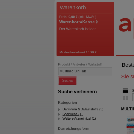
Warenkorb
Preis:
0,00 €
(inkl. MwSt.)
Warenkorb/Kasse
Der Warenkorb ist leer
Mindestbestellwert 13,99 €
Best
Produkt / Anbieter / Wirkstoff
Sie 
Suchen
Suche verfeinern
Kategorien
MULTIL
Darmflora & Ballaststoffe (3)
Sparfuchs (1)
Weitere Arzneimittel (1)
Darreichungsform