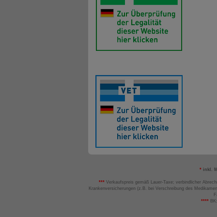
*
inkl. 
***
Verkaufspreis gemäß Lauer-Taxe; verbindlicher Abrech
Krankenversicherungen (z.B. bei Verschreibung des Medikamen
F
****
BK: