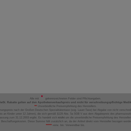
Alle mit
gekennzeichneten Felder sind Pflichtangaben.
MwSt. Rabatte gelten auf den Apothekenverkaufspreis und nicht für verschreibungspflichtige Medi
**
Unverbindliche Preisempfehlung des Herstellers.
nungspreis nach der Großen Deutschen Spezialitätentaxe (sog. Lauer-Taxe) bei Abgabe von nicht verschrei
ts an Kinder unter 12 Jahren), die sich gemäß §129 Abs. 5a SGB V aus dem Abgabepreis des pharmazeutis
assung zum 31.12.2003 ergibt. Es handelt sich
nicht
um die unverbindliche Preisempfehlung des Hersteller
 Beschaffungskosten. Diese Summe fällt zusätzlich an, da der Artikel direkt vom Hersteller bezogen werd
*****
verw. bis: Verwendbar bis.