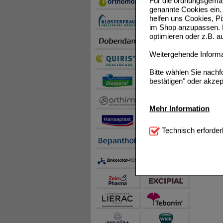
Für die ordnungsgemäß
genannte Cookies ein. 
helfen uns Cookies, P
im Shop anzupassen. D
optimieren oder z.B. 
Weitergehende Informat
Bitte wählen Sie nach
bestätigen" oder akzep
Mehr Information
Technisch Notwendi
Technisch erforder
notwendig sind (z.B. N
Komfort:
Diese Cookie
beispielsweise für di
Spracheinstellung) an
Inhalte anzuzeigen un
Statistik & Tracking:
H
sammeln, mit deren Hil
auch die Werbung auf Dr