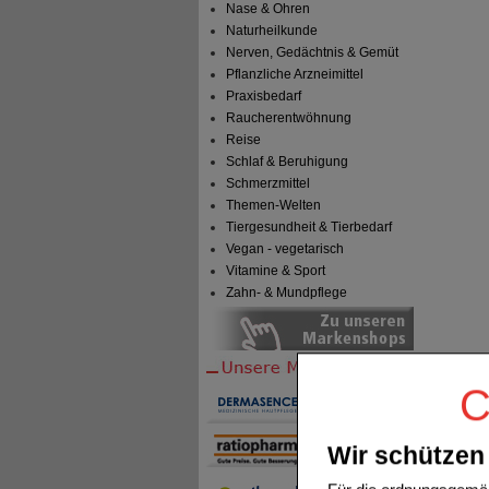
Nase & Ohren
Naturheilkunde
Nerven, Gedächtnis & Gemüt
Pflanzliche Arzneimittel
Praxisbedarf
Raucherentwöhnung
Reise
Schlaf & Beruhigung
Schmerzmittel
Themen-Welten
Tiergesundheit & Tierbedarf
Vegan - vegetarisch
Vitamine & Sport
Zahn- & Mundpflege
C
Wir schützen 