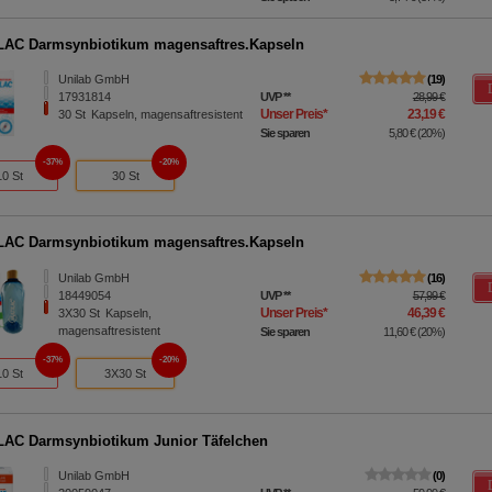
AC Darmsynbiotikum magensaftres.Kapseln
Unilab GmbH
19
17931814
UVP
**
28,99 €
Unser Preis
*
23,19 €
30
St
Kapseln, magensaftresistent
Sie sparen
5,80 €
(
20%
)
37%
20%
10 St
30 St
AC Darmsynbiotikum magensaftres.Kapseln
Unilab GmbH
16
18449054
UVP
**
57,99 €
Unser Preis
*
46,39 €
3X30
St
Kapseln,
magensaftresistent
Sie sparen
11,60 €
(
20%
)
37%
20%
10 St
3X30 St
AC Darmsynbiotikum Junior Täfelchen
Unilab GmbH
0