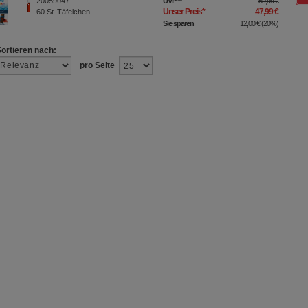
20059047
UVP
**
59,99 €
Unser Preis
*
47,99 €
60
St
Täfelchen
Sie sparen
12,00 €
(
20%
)
Sortieren nach:
pro Seite