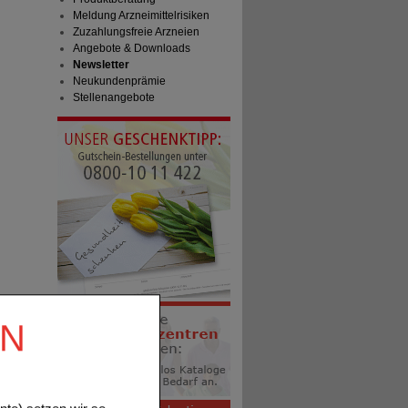
Meldung Arzneimittelrisiken
Zuzahlungsfreie Arzneien
Angebote & Downloads
Newsletter
Neukundenprämie
Stellenangebote
EN