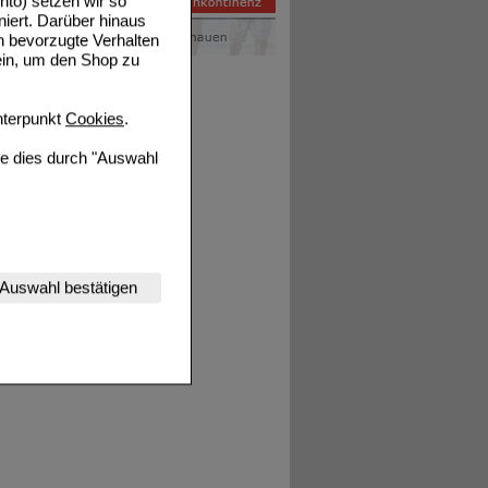
to) setzen wir so
niert. Darüber hinaus
n bevorzugte Verhalten
ein, um den Shop zu
terpunkt
Cookies
.
ie dies durch "Auswahl
nserer Website
Auswahl bestätigen
tet werden kann.
estalten,
rhaltensweisen (z.B.
nisse zugeschrittene
ng unserer Website
uf unserer Website aber
, dass Daten hierfür