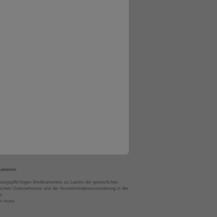
kamente.
bungspflichtigen Medikamenten zu Lasten der gesetzlichen
chen Unternehmens und der Arzneimittelpreisverordnung in der
s.
en muss.