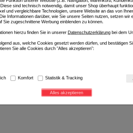
e Funktion unserer Website (z.B. Navigation, Warenkorb, Kundenkon
Diese sind technisch notwendig, damit unser Shop überhaupt funktio
ixel und vergleichbare Technologien, unsere Website an das von Ihne
ie Informationen darüber, wie Sie unsere Seiten nutzen, setzen wir 
auf Sie zugeschnittene Werbung einblenden zu können.
ionen hierzu finden Sie in unserer
Datenschutzerklärung
bei dem Un
folgend aus, welche Cookies gesetzt werden dürfen, und bestätigen S
tieren Sie alle Cookies durch "Alles akzeptieren":
g:
Hierbei handelt es sich um Cookies, die für die Grundfunktionen u
lich
Komfort
Statistik & Tracking
avigation, Warenkorb, Kundenkonto), weshalb auf diese nicht verzich
s werden genutzt um das Einkaufserlebnis noch ansprechender zu g
Alles akzeptieren
e Wiedererkennung des Besuchers oder unsere Seite an bevorzugte Ve
zupassen. Komfort-Cookies ermöglichen es uns auch auf Ihre Bedürf
d unser Partnerprogramm zu betreiben.
ierüber lassen sich Informationen über die Art und Weise der Nutzu
fe wir unsere Website weiter für Sie optimieren können, den Inhalt a
ittseiten möglichst relevant für Sie zu gestalten. Bitte beachten Sie