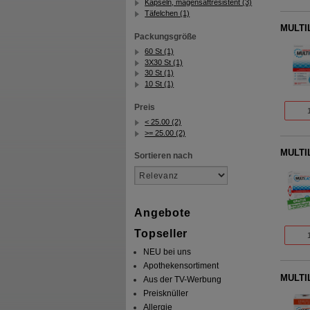
Kapseln, magensaftresistent (3)
Täfelchen (1)
MULTIL
Packungsgröße
60 St (1)
3X30 St (1)
30 St (1)
10 St (1)
Preis
< 25.00 (2)
>= 25.00 (2)
MULTIL
Sortieren nach
Angebote
Topseller
NEU bei uns
Apothekensortiment
MULTIL
Aus der TV-Werbung
Preisknüller
Allergie