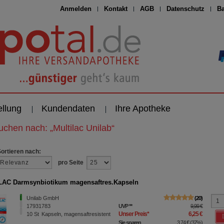
Anmelden
Kontakt
AGB
Datenschutz
Ba
ellung
Kundendaten
Ihre Apotheke
suchen nach:
„
Multilac Unilab
“
Sortieren nach:
pro Seite
AC Darmsynbiotikum magensaftres.Kapseln
Unilab GmbH
20
17931783
UVP
**
9,99 €
Unser Preis
*
6,25 €
10
St
Kapseln, magensaftresistent
Sie sparen
3,74 €
(
37%
)