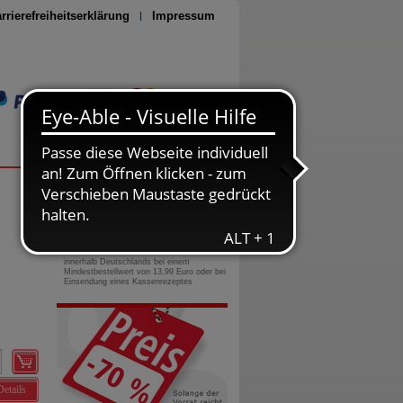
rrierefreiheitserklärung
Impressum
Seite drucken
0800-10 11 422
gebührenfreie Rufnummer
Versandkostenfrei
innerhalb Deutschlands bei einem
Mindestbestellwert von 13,99 Euro oder bei
Einsendung eines Kassenrezeptes
Details