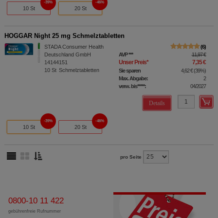
39%
46%
10 St
20 St
HOGGAR Night 25 mg Schmelztabletten
STADA Consumer Health
6
Deutschland GmbH
AVP
***
11,97 €
Unser Preis
*
7,35 €
14144151
10
St
Schmelztabletten
Sie sparen
4,62 €
(
39%
)
Max. Abgabe:
2
verw. bis*****:
04/2027
Details
39%
46%
10 St
20 St
pro Seite
0800-10 11 422
gebührenfreie Rufnummer