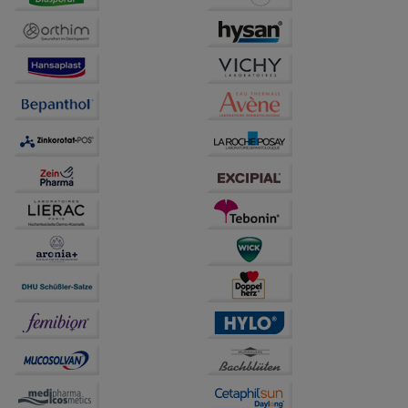
auf unserer Website aber auch die Werbung auf
Drittseiten möglichst relevant für Sie zu gestalten.
Bitte beachten Sie, dass Daten hierfür teilweise an
Dritte wie z.B. Google oder soziale Medien
übertragen werden.