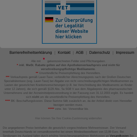
Barrierefreiheitserklärung
Kontakt
AGB
Datenschutz
Impressum
Alle mit
gekennzeichneten Felder sind Pflichtangaben.
*
inkl. MwSt. Rabatte gelten auf den Apothekenverkaufspreis und nicht für
verschreibungspflichtige Medikamente.
**
Unverbindliche Preisempfehlung des Herstellers.
***
Verkaufspreis gemäß Lauer-Taxe; verbindlicher Abrechnungspreis nach der Großen Deutschen
Spezialitätentaxe (sog. Lauer-Taxe) bei Abgabe von nicht verschreibungspflichtigen Medikamenten zu
Lasten der gesetzlichen Krankenversicherungen (z.B. bei Verschreibung des Medikaments an Kinder
unter 12 Jahren), die sich gemäß §129 Abs. 5a SGB V aus dem Abgabepreis des pharmazeutischen
Unternehmens und der Arzneimittelpreisverordnung in der Fassung zum 31.12.2003 ergibt. Es handelt
sich
nicht
um die unverbindliche Preisempfehlung des Herstellers.
****
BK: Beschaffungskosten. Diese Summe fällt zusätzlich an, da der Artikel direkt vom Hersteller
bezogen werden muss.
*****
verw. bis: Verwendbar bis.
Hier können Sie Ihre Cookie-Zustimmung widerrufen
Die angegebenen Preise beinhalten die gesetzlich vorgeschriebene Mehrwertsteuer. Der Versand
innerhalb Deutschlands ist versandkostenfrei bei einem Mindestbestellwert von 13,99 Euro. Bei
Sendungen ins Ausland fallen durch erhöhte Versicherungsgebühren Mehrkosten an
Versandkosten
Bei