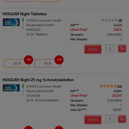
HOGGAR Night Tabletten
STADA Consumer Health
0
Deutschland GmbH
AVP
***
11,10 €
Unser Preis
*
5,65 €
04402020
10
St
Tabletten
Sie sparen
5,45 €
(
49%
)
Max. Abgabe:
2
Details
49%
42%
10 St
20 St
HOGGAR Night 25 mg Schmelztabletten
STADA Consumer Health
11
Deutschland GmbH
AVP
***
18,98 €
Unser Preis
*
10,19 €
14144168
20
St
Schmelztabletten
Sie sparen
8,79 €
(
46%
)
Max. Abgabe:
1
verw. bis*****:
11/2027
Details