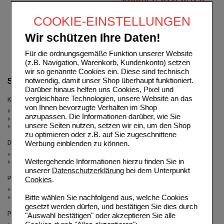
COOKIE-EINSTELLUNGEN
Wir schützen Ihre Daten!
Für die ordnungsgemäße Funktion unserer Website
(z.B. Navigation, Warenkorb, Kundenkonto) setzen
wir so genannte Cookies ein. Diese sind technisch
notwendig, damit unser Shop überhaupt funktioniert.
Suche verfeinern
Darüber hinaus helfen uns Cookies, Pixel und
vergleichbare Technologien, unsere Website an das
Kategorien
von Ihnen bevorzugte Verhalten im Shop
Hoggar (4)
anzupassen. Die Informationen darüber, wie Sie
Sparfuchs (1)
unsere Seiten nutzen, setzen wir ein, um den Shop
Schlaftabletten (1)
zu optimieren oder z.B. auf Sie zugeschnittene
Werbung einblenden zu können.
Darreichungsform
Schmelztabletten (2)
Weitergehende Informationen hierzu finden Sie in
Tabletten (2)
unserer
Datenschutzerklärung
bei dem Unterpunkt
Packungsgröße
Cookies
.
20 St (2)
Bitte wählen Sie nachfolgend aus, welche Cookies
10 St (2)
gesetzt werden dürfen, und bestätigen Sie dies durch
Preis
"Auswahl bestätigen" oder akzeptieren Sie alle