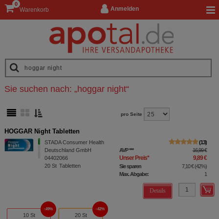
0
Anmelden
Warenkorb
Sie suchen nach:
„
hoggar night
“
pro Seite
HOGGAR Night Tabletten
STADA Consumer Health
13
Deutschland GmbH
AVP
***
16,99 €
Unser Preis
*
9,89 €
04402066
20
St
Tabletten
Sie sparen
7,10 €
(
42%
)
Max. Abgabe:
1
Details
49%
42%
10 St
20 St