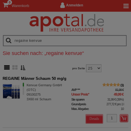
0
Anmelden
Warenkorb
Sie suchen nach:
„
regaine kenvue
“
pro Seite
REGAINE Männer Schaum 50 mg/g
Kenvue Germany GmbH
1
(OTC)
AVP
***
81,98 €
Unser Preis
*
49,99 €
09100275
3X60
ml
Schaum
Sie sparen
31,99 €
(
39%
)
Grundpreis
277,72 €
pro 1 l
Max. Abgabe:
10
Details