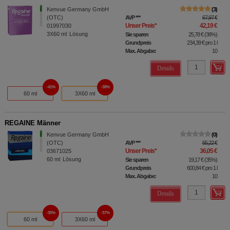
Kenvue Germany GmbH
3
(OTC)
AVP
***
67,97 €
Unser Preis
*
42,19 €
01997030
3X60
ml
Lösung
Sie sparen
25,78 €
(
38%
)
Grundpreis
234,39 €
pro 1 l
Max. Abgabe:
10
Details
41%
38%
60 ml
3X60 ml
REGAINE Männer
Kenvue Germany GmbH
0
(OTC)
AVP
***
55,22 €
Unser Preis
*
36,05 €
03671025
60
ml
Lösung
Sie sparen
19,17 €
(
35%
)
Grundpreis
600,84 €
pro 1 l
Max. Abgabe:
10
Details
35%
37%
60 ml
3X60 ml