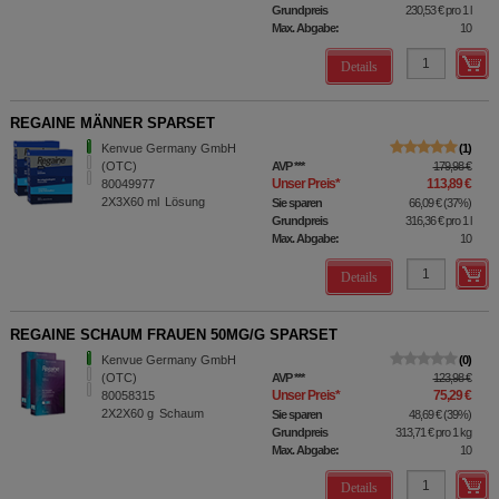
Grundpreis
230,53 €
pro 1 l
Max. Abgabe:
10
Details
REGAINE MÄNNER SPARSET
Kenvue Germany GmbH
1
(OTC)
AVP
***
179,98 €
Unser Preis
*
113,89 €
80049977
2X3X60
ml
Lösung
Sie sparen
66,09 €
(
37%
)
Grundpreis
316,36 €
pro 1 l
Max. Abgabe:
10
Details
REGAINE SCHAUM FRAUEN 50MG/G SPARSET
Kenvue Germany GmbH
0
(OTC)
AVP
***
123,98 €
Unser Preis
*
75,29 €
80058315
2X2X60
g
Schaum
Sie sparen
48,69 €
(
39%
)
Grundpreis
313,71 €
pro 1 kg
Max. Abgabe:
10
Details