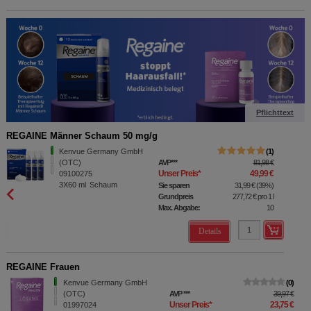
Pflichttext
REGAINE Männer Schaum 50 mg/g
Kenvue Germany GmbH
1
(OTC)
AVP
***
81,98 €
Unser Preis
*
49,99 €
09100275
3X60
ml
Schaum
Sie sparen
31,99 €
(
39%
)
Grundpreis
277,72 €
pro 1 l
Max. Abgabe:
10
Details
REGAINE Frauen
Kenvue Germany GmbH
0
(OTC)
AVP
***
39,97 €
Unser Preis
*
23,75 €
01997024