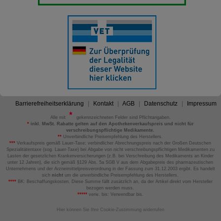
Barrierefreiheitserklärung
Kontakt
AGB
Datenschutz
Impressum
Alle mit
gekennzeichneten Felder sind Pflichtangaben.
*
inkl. MwSt. Rabatte gelten auf den Apothekenverkaufspreis und nicht für
verschreibungspflichtige Medikamente.
**
Unverbindliche Preisempfehlung des Herstellers.
***
Verkaufspreis gemäß Lauer-Taxe; verbindlicher Abrechnungspreis nach der Großen Deutschen
Spezialitätentaxe (sog. Lauer-Taxe) bei Abgabe von nicht verschreibungspflichtigen Medikamenten zu
Lasten der gesetzlichen Krankenversicherungen (z.B. bei Verschreibung des Medikaments an Kinder
unter 12 Jahren), die sich gemäß §129 Abs. 5a SGB V aus dem Abgabepreis des pharmazeutischen
Unternehmens und der Arzneimittelpreisverordnung in der Fassung zum 31.12.2003 ergibt. Es handelt
sich
nicht
um die unverbindliche Preisempfehlung des Herstellers.
****
BK: Beschaffungskosten. Diese Summe fällt zusätzlich an, da der Artikel direkt vom Hersteller
bezogen werden muss.
*****
verw. bis: Verwendbar bis.
Hier können Sie Ihre Cookie-Zustimmung widerrufen