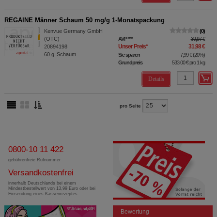
REGAINE Männer Schaum 50 mg/g 1-Monatspackung
Kenvue Germany GmbH
0
(OTC)
AVP
***
39,97 €
Unser Preis
*
31,98 €
20894198
60
g
Schaum
Sie sparen
7,99 €
(
20%
)
Grundpreis
533,00 €
pro 1 kg
Details
pro Seite
0800-10 11 422
gebührenfreie Rufnummer
Versandkostenfrei
innerhalb Deutschlands bei einem
Mindestbestellwert von 13,99 Euro oder bei
Einsendung eines Kassenrezeptes
Bewertung