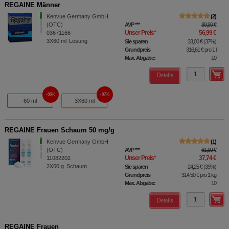
REGAINE Männer
Kenvue Germany GmbH
2
(OTC)
AVP
***
89,99 €
Unser Preis
*
56,99 €
03671166
3X60
ml
Lösung
Sie sparen
33,00 €
(
37%
)
Grundpreis
316,61 €
pro 1 l
Max. Abgabe:
10
Details
35%
37%
60 ml
3X60 ml
REGAINE Frauen Schaum 50 mg/g
Kenvue Germany GmbH
1
(OTC)
AVP
***
61,99 €
Unser Preis
*
37,74 €
11082202
2X60
g
Schaum
Sie sparen
24,25 €
(
39%
)
Grundpreis
314,50 €
pro 1 kg
Max. Abgabe:
10
Details
REGAINE Frauen