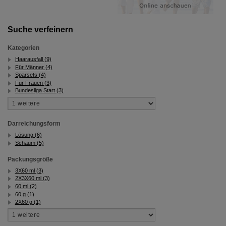
Website weiter für Sie optimieren können, den Inhalt
auf unserer Website aber auch die Werbung auf
Drittseiten möglichst relevant für Sie zu gestalten.
Suche verfeinern
Bitte beachten Sie, dass Daten hierfür teilweise an
Dritte wie z.B. Google oder soziale Medien
übertragen werden.
Kategorien
Haarausfall (9)
Für Männer (4)
Sparsets (4)
Für Frauen (3)
Bundesliga Start (3)
Darreichungsform
Lösung (6)
Schaum (5)
Packungsgröße
3X60 ml (3)
2X3X60 ml (3)
60 ml (2)
60 g (1)
2X60 g (1)