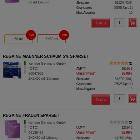
60
ml
Lösung
Sie sparen
16,22 €
(
41%
)
Grundpreis
395,83 €
pro 1 l
Max. Abgabe:
10
Details
41%
38%
60 ml
3X60 ml
REGAINE MAENNER SCHAUM 5% SPARSET
Kenvue Germany GmbH
1
(OTC)
AVP
***
163,96 €
Unser Preis
*
99,09 €
80047903
2X3X60
ml
Schaum
Sie sparen
64,87 €
(
40%
)
Grundpreis
275,25 €
pro 1 l
Max. Abgabe:
10
Details
REGAINE FRAUEN SPARSET
Kenvue Germany GmbH
0
(OTC)
UVP
**
126,94 €
Unser Preis
*
82,99 €
08138488
2X3X60
ml
Lösung
Sie sparen
43,95 €
(
35%
)