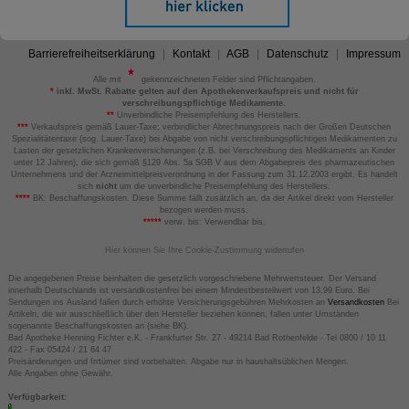
Barrierefreiheitserklärung
Kontakt
AGB
Datenschutz
Impressum
Alle mit
gekennzeichneten Felder sind Pflichtangaben.
*
inkl. MwSt. Rabatte gelten auf den Apothekenverkaufspreis und nicht für
verschreibungspflichtige Medikamente.
**
Unverbindliche Preisempfehlung des Herstellers.
***
Verkaufspreis gemäß Lauer-Taxe; verbindlicher Abrechnungspreis nach der Großen Deutschen
Spezialitätentaxe (sog. Lauer-Taxe) bei Abgabe von nicht verschreibungspflichtigen Medikamenten zu
Lasten der gesetzlichen Krankenversicherungen (z.B. bei Verschreibung des Medikaments an Kinder
unter 12 Jahren), die sich gemäß §129 Abs. 5a SGB V aus dem Abgabepreis des pharmazeutischen
Unternehmens und der Arzneimittelpreisverordnung in der Fassung zum 31.12.2003 ergibt. Es handelt
sich
nicht
um die unverbindliche Preisempfehlung des Herstellers.
****
BK: Beschaffungskosten. Diese Summe fällt zusätzlich an, da der Artikel direkt vom Hersteller
bezogen werden muss.
*****
verw. bis: Verwendbar bis.
Hier können Sie Ihre Cookie-Zustimmung widerrufen
Die angegebenen Preise beinhalten die gesetzlich vorgeschriebene Mehrwertsteuer. Der Versand
innerhalb Deutschlands ist versandkostenfrei bei einem Mindestbestellwert von 13,99 Euro. Bei
Sendungen ins Ausland fallen durch erhöhte Versicherungsgebühren Mehrkosten an
Versandkosten
Bei
Artikeln, die wir ausschließlich über den Hersteller beziehen können, fallen unter Umständen
sogenannte Beschaffungskosten an (siehe BK).
Bad Apotheke Henning Fichter e.K. - Frankfurter Str. 27 - 49214 Bad Rothenfelde - Tel 0800 / 10 11
422 - Fax 05424 / 21 64 47
Preisänderungen und Irrtümer sind vorbehalten. Abgabe nur in haushaltsüblichen Mengen.
Alle Angaben ohne Gewähr.
Verfügbarkeit: