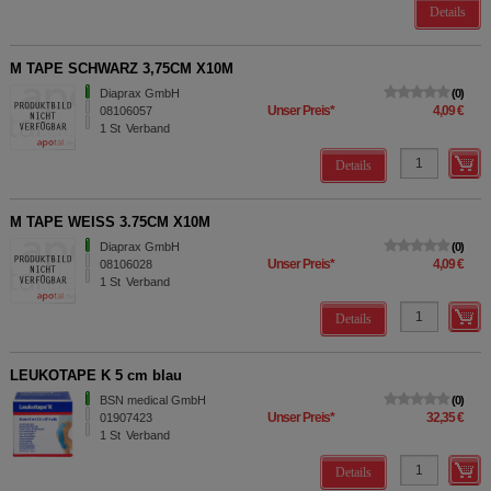
Details
M TAPE SCHWARZ 3,75CM X10M
Diaprax GmbH
0
Unser Preis
*
4,09 €
08106057
1
St
Verband
Details
M TAPE WEISS 3.75CM X10M
Diaprax GmbH
0
Unser Preis
*
4,09 €
08106028
1
St
Verband
Details
LEUKOTAPE K 5 cm blau
BSN medical GmbH
0
Unser Preis
*
32,35 €
01907423
1
St
Verband
Details