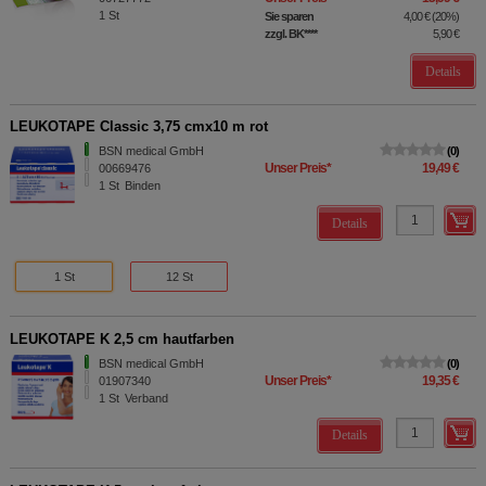
1
St
Sie sparen
4,00 €
(
20%
)
zzgl. BK
****
5,90 €
Details
LEUKOTAPE Classic 3,75 cmx10 m rot
BSN medical GmbH
0
Unser Preis
*
19,49 €
00669476
1
St
Binden
Details
1 St
12 St
LEUKOTAPE K 2,5 cm hautfarben
BSN medical GmbH
0
Unser Preis
*
19,35 €
01907340
1
St
Verband
Details