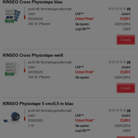
KINSEO Cross Physiotape blau
profi hifi Vertriebsgesellschaft
0
mbH
UVP
**
19,99 €
Unser Preis
*
15,99 €
09190226
160
St
Pflaster
Sie sparen
4,00 €
(
20%
)
zzgl. BK
****
5,90 €
Details
KINSEO Cross Physiotape weiß
profi hifi Vertriebsgesellschaft
0
mbH
UVP
**
19,99 €
Unser Preis
*
15,99 €
00039025
160
St
Pflaster
Sie sparen
4,00 €
(
20%
)
Details
KINSEO Physiotape 5 cmx5,5 m blau
profi hifi Vertriebsgesellschaft
0
mbH
UVP
**
19,99 €
Unser Preis
*
15,99 €
05900300
1
St
Sie sparen
4,00 €
(
20%
)
zzgl. BK
****
5,90 €