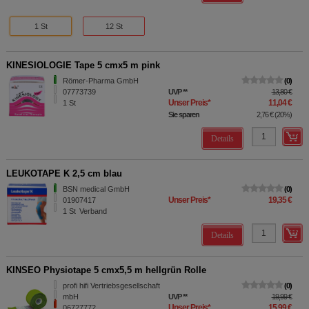
1 St
12 St
KINESIOLOGIE Tape 5 cmx5 m pink
Römer-Pharma GmbH
0
07773739
UVP
**
13,80 €
Unser Preis
*
11,04 €
1
St
Sie sparen
2,76 €
(
20%
)
Details
LEUKOTAPE K 2,5 cm blau
BSN medical GmbH
0
Unser Preis
*
19,35 €
01907417
1
St
Verband
Details
KINSEO Physiotape 5 cmx5,5 m hellgrün Rolle
profi hifi Vertriebsgesellschaft
0
mbH
UVP
**
19,99 €
Unser Preis
*
15,99 €
06727772