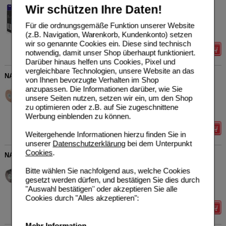
Wir schützen Ihre Daten!
Beiersdorf AG
0
15822937
UVP
**
7,95 €
Unser Preis
*
6,05 €
Für die ordnungsgemäße Funktion unserer Website
1
St
Bandage
Sie sparen
1,90 €
(
24%
)
(z.B. Navigation, Warenkorb, Kundenkonto) setzen
wir so genannte Cookies ein. Diese sind technisch
Details
notwendig, damit unser Shop überhaupt funktioniert.
Darüber hinaus helfen uns Cookies, Pixel und
vergleichbare Technologien, unsere Website an das
NASARA Kinesiotape 5 cmx5 m beige
von Ihnen bevorzugte Verhalten im Shop
Mikros GmbH
1
anzupassen. Die Informationen darüber, wie Sie
01164525
UVP
**
9,95 €
unsere Seiten nutzen, setzen wir ein, um den Shop
Unser Preis
*
7,96 €
1
St
Pflaster
zu optimieren oder z.B. auf Sie zugeschnittene
Sie sparen
1,99 €
(
20%
)
Werbung einblenden zu können.
Details
Weitergehende Informationen hierzu finden Sie in
unserer
Datenschutzerklärung
bei dem Unterpunkt
Cookies
.
NASARA Kinesiotape 5 cmx5 m schwarz
Mikros GmbH
0
Bitte wählen Sie nachfolgend aus, welche Cookies
01164554
UVP
**
9,95 €
gesetzt werden dürfen, und bestätigen Sie dies durch
Unser Preis
*
7,96 €
1
St
Pflaster
"Auswahl bestätigen" oder akzeptieren Sie alle
Sie sparen
1,99 €
(
20%
)
Cookies durch "Alles akzeptieren":
Details
Mehr Information