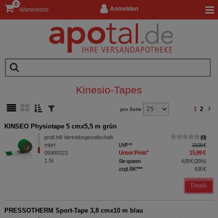
0
Anmelden
Warenkorb
Kinesio-Tapes
1
2
pro Seite
KINSEO Physiotape 5 cmx5,5 m grün
profi hifi Vertriebsgesellschaft
0
mbH
UVP
**
19,99 €
Unser Preis
*
15,99 €
05900323
1
St
Sie sparen
4,00 €
(
20%
)
zzgl. BK
****
4,90 €
Details
PRESSOTHERM Sport-Tape 3,8 cmx10 m blau