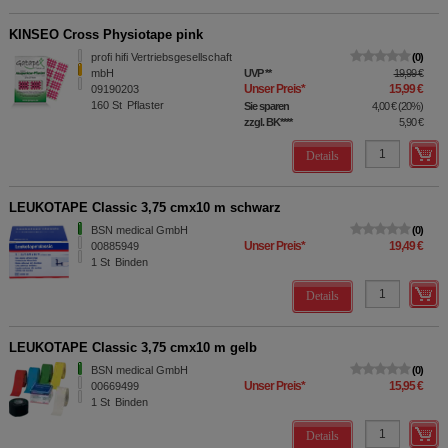
KINSEO Cross Physiotape pink
profi hifi Vertriebsgesellschaft
0
mbH
UVP
**
19,99 €
Unser Preis
*
15,99 €
09190203
160
St
Pflaster
Sie sparen
4,00 €
(
20%
)
zzgl. BK
****
5,90 €
Details
LEUKOTAPE Classic 3,75 cmx10 m schwarz
BSN medical GmbH
0
Unser Preis
*
19,49 €
00885949
1
St
Binden
Details
LEUKOTAPE Classic 3,75 cmx10 m gelb
BSN medical GmbH
0
Unser Preis
*
15,95 €
00669499
1
St
Binden
Details