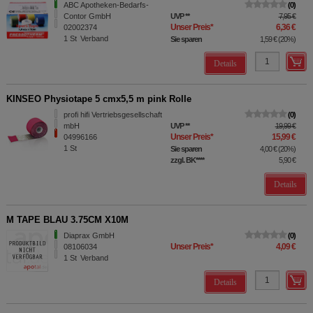
ABC Apotheken-Bedarfs-
0
Contor GmbH
UVP
**
7,95 €
Unser Preis
*
6,36 €
02002374
1
St
Verband
Sie sparen
1,59 €
(
20%
)
Details
KINSEO Physiotape 5 cmx5,5 m pink Rolle
profi hifi Vertriebsgesellschaft
0
mbH
UVP
**
19,99 €
Unser Preis
*
15,99 €
04996166
1
St
Sie sparen
4,00 €
(
20%
)
zzgl. BK
****
5,90 €
Details
M TAPE BLAU 3.75CM X10M
Diaprax GmbH
0
Unser Preis
*
4,09 €
08106034
1
St
Verband
Details