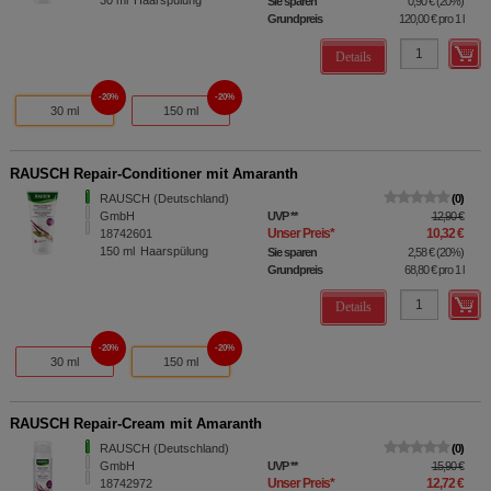
30
ml
Haarspülung
Sie sparen
0,90 €
(
20%
)
Grundpreis
120,00 €
pro 1 l
Details
20%
20%
30 ml
150 ml
RAUSCH Repair-Conditioner mit Amaranth
RAUSCH (Deutschland)
0
GmbH
UVP
**
12,90 €
Unser Preis
*
10,32 €
18742601
150
ml
Haarspülung
Sie sparen
2,58 €
(
20%
)
Grundpreis
68,80 €
pro 1 l
Details
20%
20%
30 ml
150 ml
RAUSCH Repair-Cream mit Amaranth
RAUSCH (Deutschland)
0
GmbH
UVP
**
15,90 €
Unser Preis
*
12,72 €
18742972