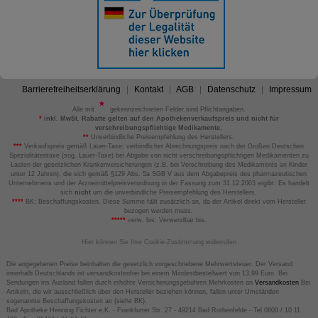
Barrierefreiheitserklärung
Kontakt
AGB
Datenschutz
Impressum
Alle mit
gekennzeichneten Felder sind Pflichtangaben.
*
inkl. MwSt. Rabatte gelten auf den Apothekenverkaufspreis und nicht für
verschreibungspflichtige Medikamente.
**
Unverbindliche Preisempfehlung des Herstellers.
***
Verkaufspreis gemäß Lauer-Taxe; verbindlicher Abrechnungspreis nach der Großen Deutschen
Spezialitätentaxe (sog. Lauer-Taxe) bei Abgabe von nicht verschreibungspflichtigen Medikamenten zu
Lasten der gesetzlichen Krankenversicherungen (z.B. bei Verschreibung des Medikaments an Kinder
unter 12 Jahren), die sich gemäß §129 Abs. 5a SGB V aus dem Abgabepreis des pharmazeutischen
Unternehmens und der Arzneimittelpreisverordnung in der Fassung zum 31.12.2003 ergibt. Es handelt
sich
nicht
um die unverbindliche Preisempfehlung des Herstellers.
****
BK: Beschaffungskosten. Diese Summe fällt zusätzlich an, da der Artikel direkt vom Hersteller
bezogen werden muss.
*****
verw. bis: Verwendbar bis.
Hier können Sie Ihre Cookie-Zustimmung widerrufen
Die angegebenen Preise beinhalten die gesetzlich vorgeschriebene Mehrwertsteuer. Der Versand
innerhalb Deutschlands ist versandkostenfrei bei einem Mindestbestellwert von 13,99 Euro. Bei
Sendungen ins Ausland fallen durch erhöhte Versicherungsgebühren Mehrkosten an
Versandkosten
Bei
Artikeln, die wir ausschließlich über den Hersteller beziehen können, fallen unter Umständen
sogenannte Beschaffungskosten an (siehe BK).
Bad Apotheke Henning Fichter e.K. - Frankfurter Str. 27 - 49214 Bad Rothenfelde - Tel 0800 / 10 11