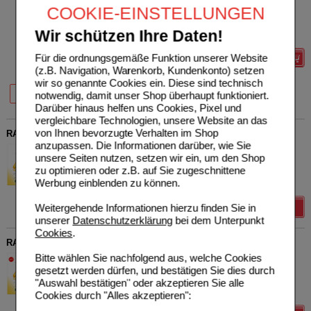
GmbH
UVP
**
13,90 €
COOKIE-EINSTELLUNGEN
Unser Preis
*
11,12 €
18742239
200
ml
Shampoo
Sie sparen
2,78 €
(
20%
)
Wir schützen Ihre Daten!
Grundpreis
55,60 €
pro 1 l
Für die ordnungsgemäße Funktion unserer Website
Details
(z.B. Navigation, Warenkorb, Kundenkonto) setzen
wir so genannte Cookies ein. Diese sind technisch
20%
20%
40 ml
200 ml
notwendig, damit unser Shop überhaupt funktioniert.
Darüber hinaus helfen uns Cookies, Pixel und
vergleichbare Technologien, unsere Website an das
von Ihnen bevorzugte Verhalten im Shop
RAUSCH Kräuter Vital Kapseln
anzupassen. Die Informationen darüber, wie Sie
RAUSCH (Deutschland)
0
unsere Seiten nutzen, setzen wir ein, um den Shop
GmbH
UVP
**
26,90 €
zu optimieren oder z.B. auf Sie zugeschnittene
Unser Preis
*
21,52 €
05497821
Werbung einblenden zu können.
30X2
St
Kapseln
Sie sparen
5,38 €
(
20%
)
Details
Weitergehende Informationen hierzu finden Sie in
unserer
Datenschutzerklärung
bei dem Unterpunkt
Cookies
.
RAUSCH Schweizer Kr.Vital Kaps.3 Monats Packung
Bitte wählen Sie nachfolgend aus, welche Cookies
RAUSCH (Deutschland)
0
gesetzt werden dürfen, und bestätigen Sie dies durch
GmbH
UVP
**
69,90 €
Unser Preis
*
55,92 €
09218918
"Auswahl bestätigen" oder akzeptieren Sie alle
3X30X2
St
Kapseln
Sie sparen
13,98 €
(
20%
)
Cookies durch "Alles akzeptieren":