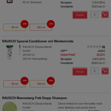
40
ml
Shampoo
Sie sparen
0,70 €
(
20%
)
Grundpreis
70,00 €
pro 1 l
Details
20%
20%
40 ml
200 ml
RAUSCH Spezial-Conditioner mit Weidenrinde
RAUSCH (Deutschland)
0
GmbH
UVP
**
12,90 €
Unser Preis
*
10,32 €
18742713
150
ml
Haarspülung
Sie sparen
2,58 €
(
20%
)
Grundpreis
68,80 €
pro 1 l
Details
20%
20%
30 ml
150 ml
RAUSCH Meerestang Fett-Stopp Shampoo
RAUSCH (Deutschland)
Dieser Artikel ist vom Hersteller nicht
GmbH
mehr lieferbar und wurde durch