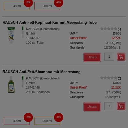
20%
20%
40 ml
200 ml
RAUSCH Anti-Fett-Kopfhaut-Kur mit Meerestang Tube
RAUSCH (Deutschland)
0
GmbH
UVP
**
15,90 €
Unser Preis
*
12,72 €
18742937
100
ml
Tube
Sie sparen
3,18 €
(
20%
)
Grundpreis
127,20 €
pro 1 l
Details
RAUSCH Anti-Fett-Shampoo mit Meerestang
RAUSCH (Deutschland)
0
GmbH
UVP
**
13,90 €
Unser Preis
*
11,12 €
18742446
200
ml
Shampoo
Sie sparen
2,78 €
(
20%
)
Grundpreis
55,60 €
pro 1 l
Details
20%
20%
40 ml
200 ml