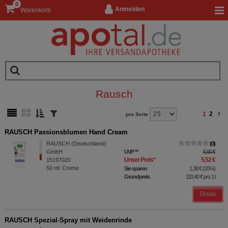
0
Anmelden
Warenkorb
Rausch
1
2
pro Seite
RAUSCH Passionsblumen Hand Cream
RAUSCH (Deutschland)
0
GmbH
UVP
**
6,90 €
Unser Preis
*
5,52 €
15197020
50
ml
Creme
Sie sparen
1,38 €
(
20%
)
Grundpreis
110,40 €
pro 1 l
Details
RAUSCH Spezial-Spray mit Weidenrinde