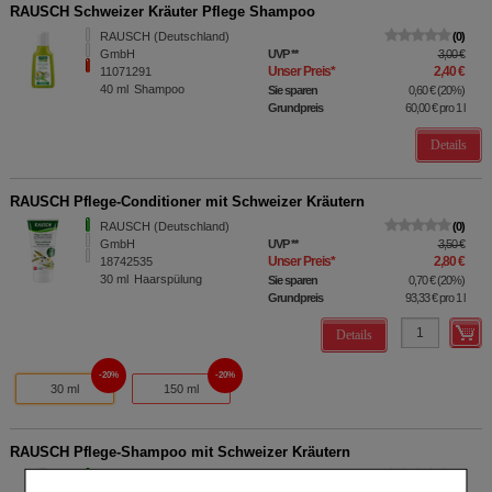
RAUSCH Schweizer Kräuter Pflege Shampoo
RAUSCH (Deutschland)
0
GmbH
UVP
**
3,00 €
Unser Preis
*
2,40 €
11071291
40
ml
Shampoo
Sie sparen
0,60 €
(
20%
)
Grundpreis
60,00 €
pro 1 l
Details
RAUSCH Pflege-Conditioner mit Schweizer Kräutern
RAUSCH (Deutschland)
0
GmbH
UVP
**
3,50 €
Unser Preis
*
2,80 €
18742535
30
ml
Haarspülung
Sie sparen
0,70 €
(
20%
)
Grundpreis
93,33 €
pro 1 l
Details
20%
20%
30 ml
150 ml
RAUSCH Pflege-Shampoo mit Schweizer Kräutern
RAUSCH (Deutschland)
0