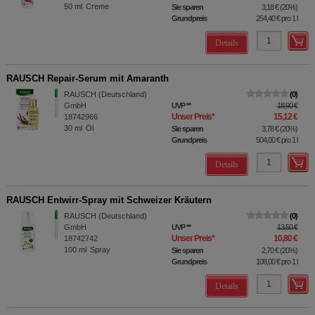
50
ml
Creme
Sie sparen
3,18 €
(
20%
)
Grundpreis
254,40 €
pro 1 l
Details
RAUSCH Repair-Serum mit Amaranth
RAUSCH (Deutschland)
0
GmbH
UVP
**
18,90 €
Unser Preis
*
15,12 €
18742966
30
ml
Öl
Sie sparen
3,78 €
(
20%
)
Grundpreis
504,00 €
pro 1 l
Details
RAUSCH Entwirr-Spray mit Schweizer Kräutern
RAUSCH (Deutschland)
0
GmbH
UVP
**
13,50 €
Unser Preis
*
10,80 €
18742742
100
ml
Spray
Sie sparen
2,70 €
(
20%
)
Grundpreis
108,00 €
pro 1 l
Details