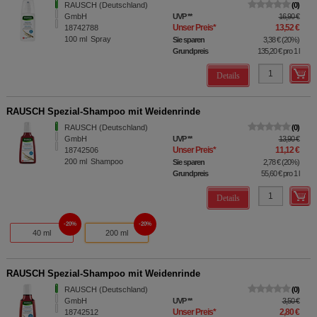
RAUSCH (Deutschland)
0
GmbH
UVP
**
16,90 €
Unser Preis
*
13,52 €
18742788
100
ml
Spray
Sie sparen
3,38 €
(
20%
)
Grundpreis
135,20 €
pro 1 l
Details
RAUSCH Spezial-Shampoo mit Weidenrinde
RAUSCH (Deutschland)
0
GmbH
UVP
**
13,90 €
Unser Preis
*
11,12 €
18742506
200
ml
Shampoo
Sie sparen
2,78 €
(
20%
)
Grundpreis
55,60 €
pro 1 l
Details
20%
20%
40 ml
200 ml
RAUSCH Spezial-Shampoo mit Weidenrinde
RAUSCH (Deutschland)
0
GmbH
UVP
**
3,50 €
Unser Preis
*
2,80 €
18742512