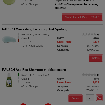
11046169
folgenden Artikel ersetzt:
RAUSCH
40
ml
Shampoo
Anti-Fett-Shampoo mit Meerestang
18742452
.
Nachfolger mit PZN 18742452
RAUSCH Meerestang Fett-Stopp Gel Spülung
RAUSCH (Deutschland)
0
GmbH
UVP
**
3,00 €
Unser Preis
*
2,40 €
11046175
30
ml
Haarspülung
Sie sparen
0,60 €
(
20%
)
Grundpreis
80,00 €
pro 1 l
Details
RAUSCH Anti-Fett-Shampoo mit Meerestang
RAUSCH (Deutschland)
0
GmbH
UVP
**
3,50 €
Unser Preis
*
2,80 €
18742452
40
ml
Shampoo
Sie sparen
0,70 €
(
20%
)
Grundpreis
70,00 €
pro 1 l
Details