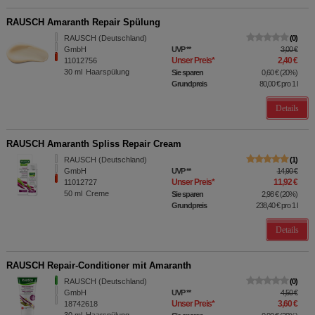
RAUSCH Amaranth Repair Spülung
RAUSCH (Deutschland)
0
GmbH
UVP
**
3,00 €
Unser Preis
*
2,40 €
11012756
30
ml
Haarspülung
Sie sparen
0,60 €
(
20%
)
Grundpreis
80,00 €
pro 1 l
Details
RAUSCH Amaranth Spliss Repair Cream
RAUSCH (Deutschland)
1
GmbH
UVP
**
14,90 €
Unser Preis
*
11,92 €
11012727
50
ml
Creme
Sie sparen
2,98 €
(
20%
)
Grundpreis
238,40 €
pro 1 l
Details
RAUSCH Repair-Conditioner mit Amaranth
RAUSCH (Deutschland)
0
GmbH
UVP
**
4,50 €
Unser Preis
*
3,60 €
18742618