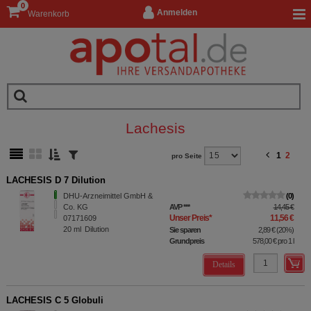
0
Anmelden
Warenkorb
Lachesis
1
2
pro Seite
LACHESIS D 7 Dilution
DHU-Arzneimittel GmbH &
0
Co. KG
AVP
***
14,45 €
Unser Preis
*
11,56 €
07171609
20
ml
Dilution
Sie sparen
2,89 €
(
20%
)
Grundpreis
578,00 €
pro 1 l
Details
LACHESIS C 5 Globuli