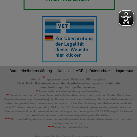
Barrierefreiheitserklärung
Kontakt
AGB
Datenschutz
Impressum
Alle mit
gekennzeichneten Felder sind Pflichtangaben.
*
inkl. MwSt. Rabatte gelten auf den Apothekenverkaufspreis und nicht für
verschreibungspflichtige Medikamente.
**
Unverbindliche Preisempfehlung des Herstellers.
***
Verkaufspreis gemäß Lauer-Taxe; verbindlicher Abrechnungspreis nach der Großen Deutschen
Spezialitätentaxe (sog. Lauer-Taxe) bei Abgabe von nicht verschreibungspflichtigen Medikamenten zu
Lasten der gesetzlichen Krankenversicherungen (z.B. bei Verschreibung des Medikaments an Kinder
unter 12 Jahren), die sich gemäß §129 Abs. 5a SGB V aus dem Abgabepreis des pharmazeutischen
Unternehmens und der Arzneimittelpreisverordnung in der Fassung zum 31.12.2003 ergibt. Es handelt
sich
nicht
um die unverbindliche Preisempfehlung des Herstellers.
****
BK: Beschaffungskosten. Diese Summe fällt zusätzlich an, da der Artikel direkt vom Hersteller
bezogen werden muss.
*****
verw. bis: Verwendbar bis.
Hier können Sie Ihre Cookie-Zustimmung widerrufen