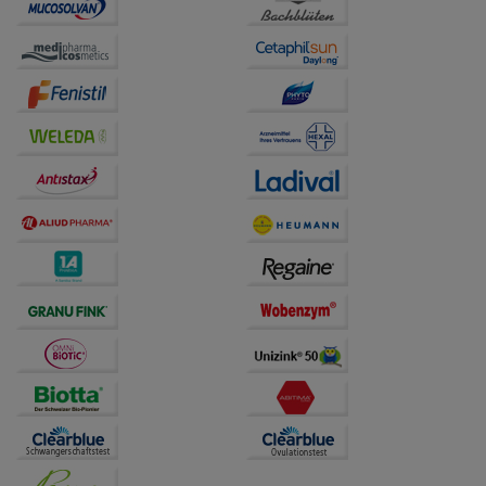
Website weiter für Sie optimieren können, den Inhalt
auf unserer Website aber auch die Werbung auf
Drittseiten möglichst relevant für Sie zu gestalten.
Bitte beachten Sie, dass Daten hierfür teilweise an
Dritte wie z.B. Google oder soziale Medien
übertragen werden.