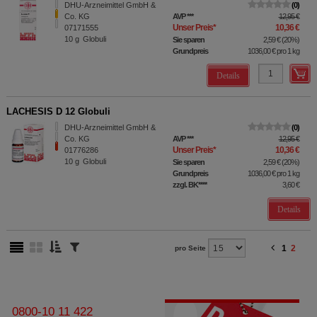
DHU-Arzneimittel GmbH &
0
Co. KG
AVP
***
12,95 €
Unser Preis
*
10,36 €
07171555
10
g
Globuli
Sie sparen
2,59 €
(
20%
)
Grundpreis
1036,00 €
pro 1 kg
Details
LACHESIS D 12 Globuli
DHU-Arzneimittel GmbH &
0
Co. KG
AVP
***
12,95 €
Unser Preis
*
10,36 €
01776286
10
g
Globuli
Sie sparen
2,59 €
(
20%
)
Grundpreis
1036,00 €
pro 1 kg
zzgl. BK
****
3,60 €
Details
1
2
pro Seite
0800-10 11 422