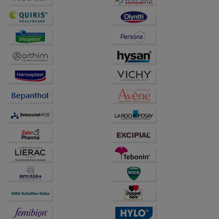
unserer Website sammeln, mit deren Hilfe wir unsere
Website weiter für Sie optimieren können, den Inhalt
auf unserer Website aber auch die Werbung auf
Drittseiten möglichst relevant für Sie zu gestalten.
Bitte beachten Sie, dass Daten hierfür teilweise an
Dritte wie z.B. Google oder soziale Medien
übertragen werden.