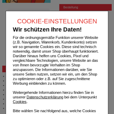
Bestellung
Hilfe zur Anmeldung
Hilfe zum Bestellvorgang
COOKIE-EINSTELLUNGEN
Zahlungsmöglichkeiten
Rezepte einlösen
Wir schützen Ihre Daten!
Freiumschläge anfordern
Für die ordnungsgemäße Funktion unserer Website
Freiumschläge downloaden
(z.B. Navigation, Warenkorb, Kundenkonto) setzen
Auslandsbestellung
wir so genannte Cookies ein. Diese sind technisch
Reklamation
notwendig, damit unser Shop überhaupt funktioniert.
Widerrufsformular
Darüber hinaus helfen uns Cookies, Pixel und
Problembehebung
vergleichbare Technologien, unsere Website an das
Bestellschein
von Ihnen bevorzugte Verhalten im Shop
Beratung und Service
anzupassen. Die Informationen darüber, wie Sie
unsere Seiten nutzen, setzen wir ein, um den Shop
Allgemeine Information
zu optimieren oder z.B. auf Sie zugeschnittene
Produktberatung
Werbung einblenden zu können.
Meldung Arzneimittelrisiken
Zuzahlungsfreie Arzneien
Weitergehende Informationen hierzu finden Sie in
Angebote & Downloads
unserer
Datenschutzerklärung
bei dem Unterpunkt
Newsletter
Cookies
.
Neukundenprämie
Stellenangebote
Bitte wählen Sie nachfolgend aus, welche Cookies