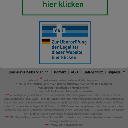
Barrierefreiheitserklärung
Kontakt
AGB
Datenschutz
Impressum
Alle mit
gekennzeichneten Felder sind Pflichtangaben.
*
inkl. MwSt. Rabatte gelten auf den Apothekenverkaufspreis und nicht für
verschreibungspflichtige Medikamente.
**
Unverbindliche Preisempfehlung des Herstellers.
***
Verkaufspreis gemäß Lauer-Taxe; verbindlicher Abrechnungspreis nach der Großen Deutschen
Spezialitätentaxe (sog. Lauer-Taxe) bei Abgabe von nicht verschreibungspflichtigen Medikamenten zu
Lasten der gesetzlichen Krankenversicherungen (z.B. bei Verschreibung des Medikaments an Kinder
unter 12 Jahren), die sich gemäß §129 Abs. 5a SGB V aus dem Abgabepreis des pharmazeutischen
Unternehmens und der Arzneimittelpreisverordnung in der Fassung zum 31.12.2003 ergibt. Es handelt
sich
nicht
um die unverbindliche Preisempfehlung des Herstellers.
****
BK: Beschaffungskosten. Diese Summe fällt zusätzlich an, da der Artikel direkt vom Hersteller
bezogen werden muss.
*****
verw. bis: Verwendbar bis.