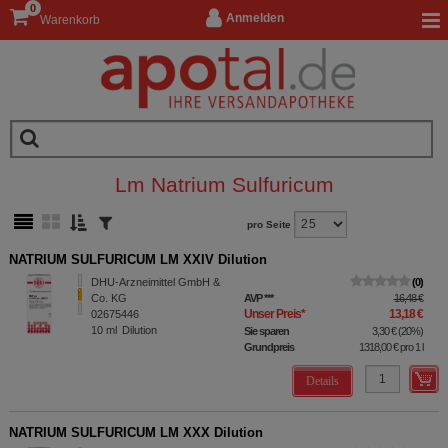
0
Anmelden
Warenkorb
Lm Natrium Sulfuricum
pro Seite
NATRIUM SULFURICUM LM XXIV Dilution
DHU-Arzneimittel GmbH &
0
Co. KG
AVP
***
16,48 €
Unser Preis
*
13,18 €
02675446
10
ml
Dilution
Sie sparen
3,30 €
(
20%
)
Grundpreis
1318,00 €
pro 1 l
Details
NATRIUM SULFURICUM LM XXX Dilution