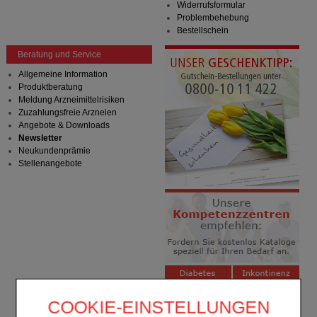
Widerrufsformular
Problembehebung
Bestellschein
Beratung und Service
Allgemeine Information
Produktberatung
Meldung Arzneimittelrisiken
Zuzahlungsfreie Arzneien
Angebote & Downloads
Newsletter
Neukundenprämie
Stellenangebote
COOKIE-EINSTELLUNGEN