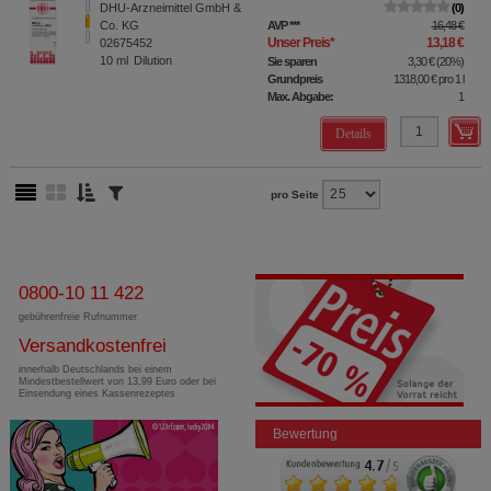
DHU-Arzneimittel GmbH &
0
Co. KG
AVP
***
16,48 €
Unser Preis
*
13,18 €
02675452
10
ml
Dilution
Sie sparen
3,30 €
(
20%
)
Grundpreis
1318,00 €
pro 1 l
Max. Abgabe:
1
Details
pro Seite
0800-10 11 422
gebührenfreie Rufnummer
Versandkostenfrei
innerhalb Deutschlands bei einem
Mindestbestellwert von 13,99 Euro oder bei
Einsendung eines Kassenrezeptes
Bewertung