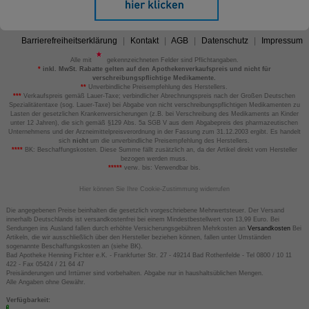
Barrierefreiheitserklärung
Kontakt
AGB
Datenschutz
Impressum
Alle mit
gekennzeichneten Felder sind Pflichtangaben.
*
inkl. MwSt. Rabatte gelten auf den Apothekenverkaufspreis und nicht für
verschreibungspflichtige Medikamente.
**
Unverbindliche Preisempfehlung des Herstellers.
***
Verkaufspreis gemäß Lauer-Taxe; verbindlicher Abrechnungspreis nach der Großen Deutschen
Spezialitätentaxe (sog. Lauer-Taxe) bei Abgabe von nicht verschreibungspflichtigen Medikamenten zu
Lasten der gesetzlichen Krankenversicherungen (z.B. bei Verschreibung des Medikaments an Kinder
unter 12 Jahren), die sich gemäß §129 Abs. 5a SGB V aus dem Abgabepreis des pharmazeutischen
Unternehmens und der Arzneimittelpreisverordnung in der Fassung zum 31.12.2003 ergibt. Es handelt
sich
nicht
um die unverbindliche Preisempfehlung des Herstellers.
****
BK: Beschaffungskosten. Diese Summe fällt zusätzlich an, da der Artikel direkt vom Hersteller
bezogen werden muss.
*****
verw. bis: Verwendbar bis.
Hier können Sie Ihre Cookie-Zustimmung widerrufen
Die angegebenen Preise beinhalten die gesetzlich vorgeschriebene Mehrwertsteuer. Der Versand
innerhalb Deutschlands ist versandkostenfrei bei einem Mindestbestellwert von 13,99 Euro. Bei
Sendungen ins Ausland fallen durch erhöhte Versicherungsgebühren Mehrkosten an
Versandkosten
Bei
Artikeln, die wir ausschließlich über den Hersteller beziehen können, fallen unter Umständen
sogenannte Beschaffungskosten an (siehe BK).
Bad Apotheke Henning Fichter e.K. - Frankfurter Str. 27 - 49214 Bad Rothenfelde - Tel 0800 / 10 11
422 - Fax 05424 / 21 64 47
Preisänderungen und Irrtümer sind vorbehalten. Abgabe nur in haushaltsüblichen Mengen.
Alle Angaben ohne Gewähr.
Verfügbarkeit: