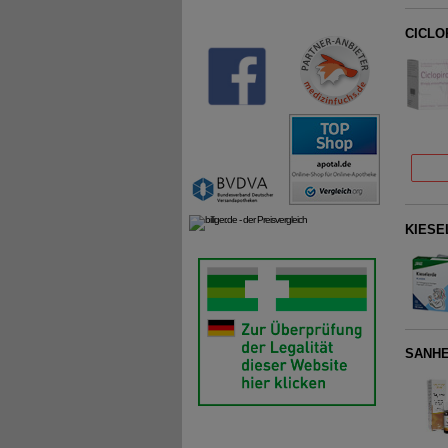
CICLOP
KIESEL
SANHE