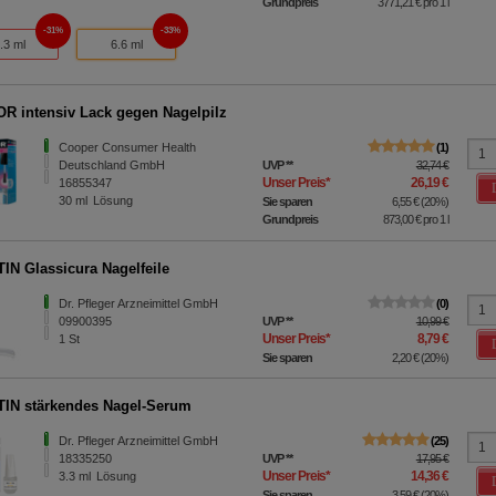
Grundpreis
3771,21 €
pro 1 l
31%
33%
.3 ml
6.6 ml
R intensiv Lack gegen Nagelpilz
Cooper Consumer Health
1
Deutschland GmbH
UVP
**
32,74 €
Unser Preis
*
26,19 €
16855347
30
ml
Lösung
Sie sparen
6,55 €
(
20%
)
Grundpreis
873,00 €
pro 1 l
TIN Glassicura Nagelfeile
Dr. Pfleger Arzneimittel GmbH
0
09900395
UVP
**
10,99 €
Unser Preis
*
8,79 €
1
St
Sie sparen
2,20 €
(
20%
)
TIN stärkendes Nagel-Serum
Dr. Pfleger Arzneimittel GmbH
25
18335250
UVP
**
17,95 €
Unser Preis
*
14,36 €
3.3
ml
Lösung
Sie sparen
3,59 €
(
20%
)