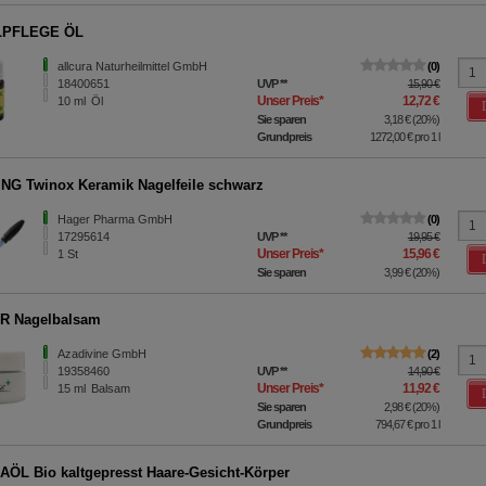
PFLEGE ÖL
allcura Naturheilmittel GmbH
0
18400651
UVP
**
15,90 €
Unser Preis
*
12,72 €
10
ml
Öl
Sie sparen
3,18 €
(
20%
)
Grundpreis
1272,00 €
pro 1 l
NG Twinox Keramik Nagelfeile schwarz
Hager Pharma GmbH
0
17295614
UVP
**
19,95 €
Unser Preis
*
15,96 €
1
St
Sie sparen
3,99 €
(
20%
)
R Nagelbalsam
Azadivine GmbH
2
19358460
UVP
**
14,90 €
Unser Preis
*
11,92 €
15
ml
Balsam
Sie sparen
2,98 €
(
20%
)
Grundpreis
794,67 €
pro 1 l
ÖL Bio kaltgepresst Haare-Gesicht-Körper