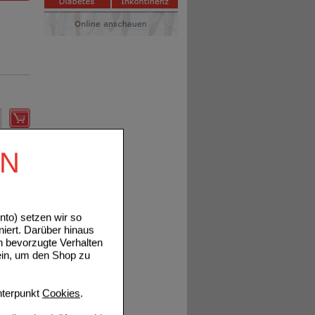
Details
EN
to) setzen wir so
niert. Darüber hinaus
Details
n bevorzugte Verhalten
ein, um den Shop zu
terpunkt
Cookies
.