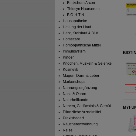
Bockshorn Arcon
Thiocyn Haarserum
BIO-H-TIN
Hausapotheke
Heilung der Haut
Herz, Kreislauf & Blut
Homecare
Homöopathische Mittel
Immunsystem
BIOTIN
Kinder
Knochen, Muskeln & Gelenke
Kosmetik
Magen, Darm & Leber
Markenshops
Nahrungsergänzung
Nase & Ohren
Naturheilkunde
Nerven, Gedächtnis & Gemüt
MYFUN
Pflanzliche Arzneimittel
Praxisbedarf
Raucherentwöhnung
Reise