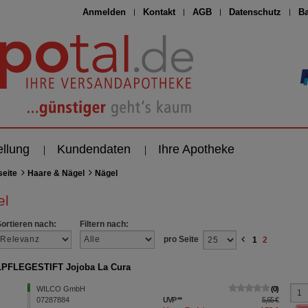
Anmelden
Kontakt
AGB
Datenschutz
Ba
ellung
Kundendaten
Ihre Apotheke
seite
Haare & Nägel
Nägel
el
Sortieren nach:
Filtern nach:
pro Seite
1
2
PFLEGESTIFT Jojoba La Cura
WILCO GmbH
0
07287884
UVP
**
5,65 €