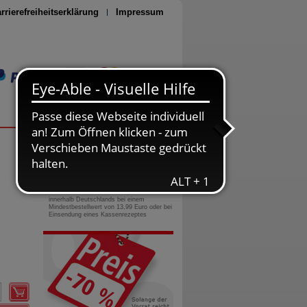
rrierefreiheitserklärung
Impressum
Seite drucken
0800-10 11 422
gebührenfreie Rufnummer
Versandkostenfrei
innerhalb Deutschlands bei einem
Mindestbestellwert von 13,99 Euro oder bei
Einsendung eines Kassenrezeptes