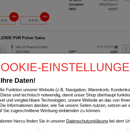
Grundpreis
4351,52 €
pro 1 l
MHD:
06/2027
20%
24%
.3 ml
6.6 ml
LERDE PUR Pulver Salus
SALUS Pharma GmbH
0
18297905
UVP
**
9,99 €
Unser Preis
*
7,99 €
200
g
Pulver
Sie sparen
2,00 €
(
20%
)
OOKIE-EINSTELLUNG
Grundpreis
39,95 €
pro 1 kg
R NailCare Lotion
Ihre Daten!
Bastian-Werk GmbH
1
e Funktion unserer Website (z.B. Navigation, Warenkorb, Kundenkon
07585713
UVP
**
24,75 €
Diese sind technisch notwendig, damit unser Shop überhaupt funktio
Unser Preis
*
19,80 €
15
ml
Lotion
ixel und vergleichbare Technologien, unsere Website an das von Ihne
Sie sparen
4,95 €
(
20%
)
ie Informationen darüber, wie Sie unsere Seiten nutzen, setzen wir 
Grundpreis
1320,00 €
pro 1 l
auf Sie zugeschnittene Werbung einblenden zu können.
ÖL BIO
ionen hierzu finden Sie in unserer
Datenschutzerklärung
bei dem Un
Primavera Life GmbH
0