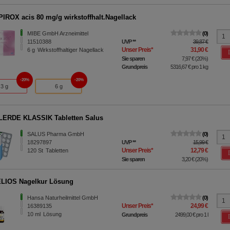
IROX acis 80 mg/g wirkstoffhalt.Nagellack
MIBE GmbH Arzneimittel
0
11510388
UVP
**
39,87 €
Unser Preis
*
31,90 €
6
g
Wirkstoffhaltiger Nagellack
Sie sparen
7,97 €
(
20%
)
Grundpreis
5316,67 €
pro 1 kg
20%
20%
3 g
6 g
ERDE KLASSIK Tabletten Salus
SALUS Pharma GmbH
0
18297897
UVP
**
15,99 €
Unser Preis
*
12,79 €
120
St
Tabletten
Sie sparen
3,20 €
(
20%
)
LIOS Nagelkur Lösung
Hansa Naturheilmittel GmbH
0
Unser Preis
*
24,99 €
16389135
10
ml
Lösung
Grundpreis
2499,00 €
pro 1 l