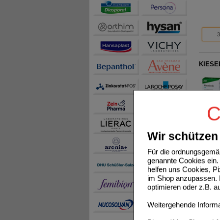
3
KIESE
C
CURAMA
Wir schützen 
Für die ordnungsgemäß
genannte Cookies ein. 
helfen uns Cookies, P
im Shop anzupassen. D
optimieren oder z.B. 
ARGAN
Weitergehende Informat