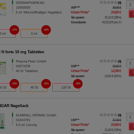
DERMAPHARM AG
0
10050559
AVP
***
39,95 €
Unser Preis
*
24,80 €
6
ml
Wirkstoffhaltiger Nagellack
Sie sparen
15,15 €
(
38%
)
Grundpreis
4133,33 €
pro 1 l
37%
38%
3 ml
6 ml
 H forte 10 mg Tabletten
Pharma Peter GmbH
0
00573339
UVP
**
26,90 €
Unser Preis
*
12,99 €
40
St
Tabletten
Sie sparen
13,91 €
(
52%
)
33%
52%
39%
20 St
40 St
120 St
GAR Nagellack
ALMIRALL HERMAL GmbH
0
03424781
UVP
**
37,09 €
Unser Preis
*
24,89 €
6.6
ml
Lösung
Sie sparen
12,20 €
(
33%
)