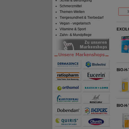
Schlaf & Beruhigung
Schmerzmittel
Themen-Welten
3
Tiergesundheit & Tierbedarf
Vegan - vegetarisch
EXCILO
Vitamine & Sport
Zahn- & Mundpflege
BIO-H-
BIO-H-