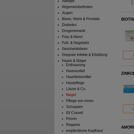
Allergie
Allgemeinbefinden
Augen
Blase, Niere & Prostata
BIOTIN
Diabetes
Drogeriemarkt
Frau & Mann
Fuß- & Nagelpilz
Geschenkideen
Grippale Infekte & Erkältung
Haare & Nägel
Enthaarung
Haarausfall
ZINKOR
Haarfärbemittel
Haarpflege
Läuse & Co.
Nägel
Pflege von innen
Schuppen
Ell Cranell
Priorin
Regaine
AMOROC
empfindliche Kopfhaut