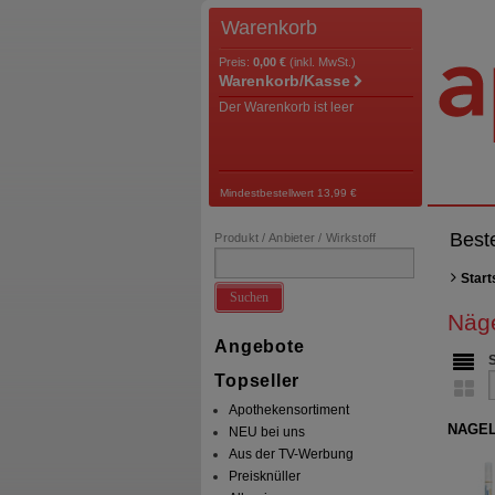
Warenkorb
Preis:
0,00 €
(inkl. MwSt.)
Warenkorb/Kasse
Der Warenkorb ist leer
Mindestbestellwert 13,99 €
Best
Produkt / Anbieter / Wirkstoff
Start
Suchen
Näg
Angebote
Topseller
Apothekensortiment
NAGEL
NEU bei uns
Aus der TV-Werbung
Preisknüller