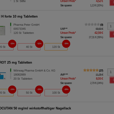
Unser Preis
*
4,52 €
1
St
Stifte
Sie sparen
1,13 €
(
20%
)
 H forte 10 mg Tabletten
Pharma Peter GmbH
0
00573345
UVP
**
69,90 €
Unser Preis
*
42,59 €
120
St
Tabletten
Sie sparen
27,31 €
(
39%
)
33%
52%
39%
20 St
40 St
120 St
OT 25 mg Tabletten
Wörwag Pharma GmbH & Co. KG
27
18082889
AVP
***
11,25 €
Unser Preis
*
8,55 €
20
St
Tabletten
Sie sparen
2,70 €
(
24%
)
24%
28%
28%
20 St
50 St
100 St
UTAN 50 mg/ml wirkstoffhaltiger Nagellack