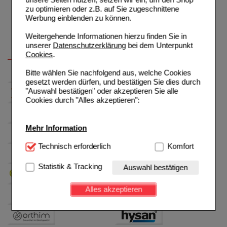
zu optimieren oder z.B. auf Sie zugeschnittene
Werbung einblenden zu können.
Weitergehende Informationen hierzu finden Sie in
unserer
Datenschutzerklärung
bei dem Unterpunkt
Cookies
.
Bitte wählen Sie nachfolgend aus, welche Cookies
gesetzt werden dürfen, und bestätigen Sie dies durch
"Auswahl bestätigen" oder akzeptieren Sie alle
Cookies durch "Alles akzeptieren":
Mehr Information
Technisch Notwendig:
Technisch erforderlich
Hierbei handelt es sich um
Komfort
Cookies, die für die Grundfunktionen unserer
Website notwendig sind (z.B. Navigation, Warenkorb,
Statistik & Tracking
Auswahl bestätigen
Kundenkonto), weshalb auf diese nicht verzichtet
werden kann.
Alles akzeptieren
Komfort:
Diese Cookies werden genutzt um das
Einkaufserlebnis noch ansprechender zu gestalten,
beispielsweise für die Wiedererkennung des