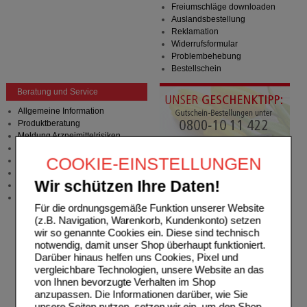
Freiumschläge downloaden
Auslandsbestellung
Reklamation
Widerrufsformular
Problembehebung
Bestellschein
Beratung und Service
Allgemeine Information
Produktberatung
Meldung Arzneimittelrisiken
Zuzahlungsfreie Arzneien
COOKIE-EINSTELLUNGEN
Angebote & Downloads
Newsletter
Wir schützen Ihre Daten!
Neukundenprämie
Stellenangebote
Für die ordnungsgemäße Funktion unserer Website
(z.B. Navigation, Warenkorb, Kundenkonto) setzen
wir so genannte Cookies ein. Diese sind technisch
notwendig, damit unser Shop überhaupt funktioniert.
Darüber hinaus helfen uns Cookies, Pixel und
vergleichbare Technologien, unsere Website an das
von Ihnen bevorzugte Verhalten im Shop
anzupassen. Die Informationen darüber, wie Sie
unsere Seiten nutzen, setzen wir ein, um den Shop