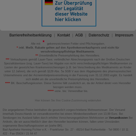
Barrierefreiheitserklärung
Kontakt
AGB
Datenschutz
Impressum
Alle mit
gekennzeichneten Felder sind Pflichtangaben.
*
inkl. MwSt. Rabatte gelten auf den Apothekenverkaufspreis und nicht für
verschreibungspflichtige Medikamente.
**
Unverbindliche Preisempfehlung des Herstellers.
***
Verkaufspreis gemäß Lauer-Taxe; verbindlicher Abrechnungspreis nach der Großen Deutschen
Spezialitätentaxe (sog. Lauer-Taxe) bei Abgabe von nicht verschreibungspflichtigen Medikamenten zu
Lasten der gesetzlichen Krankenversicherungen (z.B. bei Verschreibung des Medikaments an Kinder
unter 12 Jahren), die sich gemäß §129 Abs. 5a SGB V aus dem Abgabepreis des pharmazeutischen
Unternehmens und der Arzneimittelpreisverordnung in der Fassung zum 31.12.2003 ergibt. Es handelt
sich
nicht
um die unverbindliche Preisempfehlung des Herstellers.
****
BK: Beschaffungskosten. Diese Summe fällt zusätzlich an, da der Artikel direkt vom Hersteller
bezogen werden muss.
*****
verw. bis: Verwendbar bis.
Hier können Sie Ihre Cookie-Zustimmung widerrufen
Die angegebenen Preise beinhalten die gesetzlich vorgeschriebene Mehrwertsteuer. Der Versand
innerhalb Deutschlands ist versandkostenfrei bei einem Mindestbestellwert von 13,99 Euro. Bei
Sendungen ins Ausland fallen durch erhöhte Versicherungsgebühren Mehrkosten an
Versandkosten
Bei
Artikeln, die wir ausschließlich über den Hersteller beziehen können, fallen unter Umständen
sogenannte Beschaffungskosten an (siehe BK).
Bad Apotheke Henning Fichter e.K. - Frankfurter Str. 27 - 49214 Bad Rothenfelde - Tel 0800 / 10 11
422 - Fax 05424 / 21 64 47