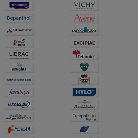
Besuchers oder unsere Seite an bevorzugte
Verhaltensweisen (z.B. Spracheinstellung)
anzupassen. Komfort-Cookies ermöglichen es uns
auch auf Ihre Bedürfnisse zugeschrittene Inhalte
anzuzeigen und unser Partnerprogramm zu
betreiben.
Statistik & Tracking:
Hierüber lassen sich
Informationen über die Art und Weise der Nutzung
unserer Website sammeln, mit deren Hilfe wir unsere
Website weiter für Sie optimieren können, den Inhalt
auf unserer Website aber auch die Werbung auf
Drittseiten möglichst relevant für Sie zu gestalten.
Bitte beachten Sie, dass Daten hierfür teilweise an
Dritte wie z.B. Google oder soziale Medien
übertragen werden.