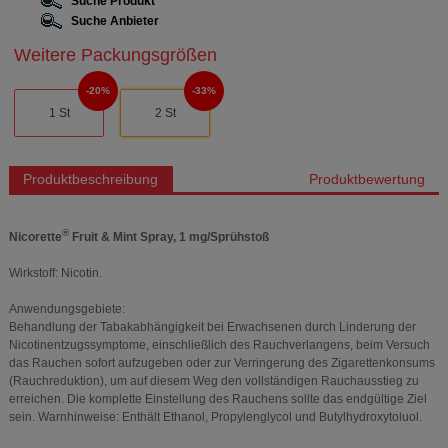
Suche Produkt
Suche Anbieter
Weitere Packungsgrößen
20%
33%
1 St
2 St
Produktbeschreibung
Produktbewertung
®
Nicorette
Fruit & Mint Spray, 1 mg/Sprühstoß
Wirkstoff: Nicotin.
Anwendungsgebiete:
Behandlung der Tabakabhängigkeit bei Erwachsenen durch Linderung der
Nicotinentzugssymptome, einschließlich des Rauchverlangens, beim Versuch
das Rauchen sofort aufzugeben oder zur Verringerung des Zigarettenkonsums
(Rauchreduktion), um auf diesem Weg den vollständigen Rauchausstieg zu
erreichen. Die komplette Einstellung des Rauchens sollte das endgültige Ziel
sein. Warnhinweise: Enthält Ethanol, Propylenglycol und Butylhydroxytoluol.