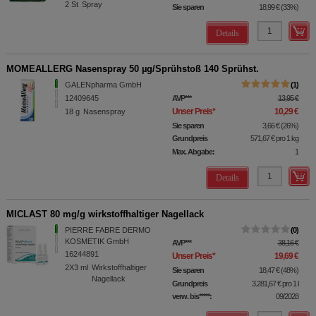
2
St
Spray
Sie sparen
18,99 €
(
33%
)
Details
MOMEALLERG Nasenspray 50 µg/Sprühstoß 140 Sprühst.
GALENpharma GmbH
1
12409645
AVP
***
13,95 €
Unser Preis
*
10,29 €
18
g
Nasenspray
Sie sparen
3,66 €
(
26%
)
Grundpreis
571,67 €
pro 1 kg
Max. Abgabe:
1
Details
MICLAST 80 mg/g wirkstoffhaltiger Nagellack
PIERRE FABRE DERMO
0
KOSMETIK GmbH
AVP
***
38,16 €
16244891
Unser Preis
*
19,69 €
2X3
ml
Wirkstoffhaltiger
Sie sparen
18,47 €
(
48%
)
Nagellack
Grundpreis
3.281,67 €
pro 1 l
verw. bis*****:
09/2028