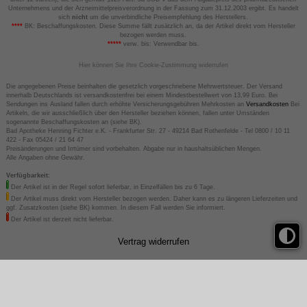
Unternehmens und der Arzneimittelpreisverordnung in der Fassung zum 31.12.2003 ergibt. Es handelt
sich
nicht
um die unverbindliche Preisempfehlung des Herstellers.
****
BK: Beschaffungskosten. Diese Summe fällt zusätzlich an, da der Artikel direkt vom Hersteller
bezogen werden muss.
*****
verw. bis: Verwendbar bis.
Hier können Sie Ihre Cookie-Zustimmung widerrufen
Die angegebenen Preise beinhalten die gesetzlich vorgeschriebene Mehrwertsteuer. Der Versand
innerhalb Deutschlands ist versandkostenfrei bei einem Mindestbestellwert von 13,99 Euro. Bei
Sendungen ins Ausland fallen durch erhöhte Versicherungsgebühren Mehrkosten an
Versandkosten
Bei
Artikeln, die wir ausschließlich über den Hersteller beziehen können, fallen unter Umständen
sogenannte Beschaffungskosten an (siehe BK).
Bad Apotheke Henning Fichter e.K. - Frankfurter Str. 27 - 49214 Bad Rothenfelde - Tel 0800 / 10 11
422 - Fax 05424 / 21 64 47
Preisänderungen und Irrtümer sind vorbehalten. Abgabe nur in haushaltsüblichen Mengen.
Alle Angaben ohne Gewähr.
Verfügbarkeit:
Der Artikel ist in der Regel sofort lieferbar, in Einzelfällen bis zu 6 Tage.
Der Artikel muss direkt vom Hersteller bezogen werden. Daher kann es zu längeren Lieferzeiten und
ggf. Zusatzkosten (siehe BK) kommen. In diesem Fall werden Sie informiert.
Der Artikel ist derzeit nicht lieferbar.
Vertrag widerrufen