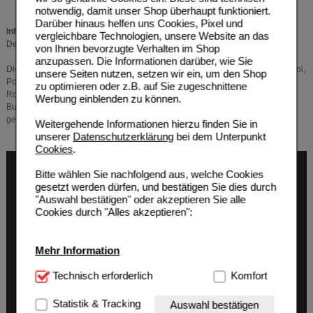
notwendig, damit unser Shop überhaupt funktioniert.
Darüber hinaus helfen uns Cookies, Pixel und
Inhaltsstoffe:
vergleichbare Technologien, unsere Website an das
Der Wirkstoff ist Nicotin. Ein Sprühstoß setzt 1 mg Nicotin frei.
von Ihnen bevorzugte Verhalten im Shop
anzupassen. Die Informationen darüber, wie Sie
Die sonstigen Bestandteile sind: Propylenglycol (E1520), Ethanol, Trometamol,
unsere Seiten nutzen, setzen wir ein, um den Shop
Poloxamer 407, Glycerol (E422), Natriumhydrogencarbonat, Levomenthol,
zu optimieren oder z.B. auf Sie zugeschnittene
Rote-Früchte-Aroma, Frische-Aroma, Sucralose, Acesulfam-Kalium,
Werbung einblenden zu können.
Butylhydroxytoluol (E321), Salzsäure 10 % (zur pH-Wert-Einstellung) und
gereinigtes Wasser.
Weitergehende Informationen hierzu finden Sie in
unserer
Datenschutzerklärung
bei dem Unterpunkt
Cookies
.
Bitte wählen Sie nachfolgend aus, welche Cookies
gesetzt werden dürfen, und bestätigen Sie dies durch
"Auswahl bestätigen" oder akzeptieren Sie alle
Cookies durch "Alles akzeptieren":
Mehr Information
Technisch Notwendig:
Technisch erforderlich
Hierbei handelt es sich um
Komfort
Cookies, die für die Grundfunktionen unserer
Website notwendig sind (z.B. Navigation, Warenkorb,
Statistik & Tracking
Auswahl bestätigen