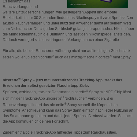
Es bekämpft das
Rauchverlangen und
weitere Entzugserscheinungen, wie gesteigerten Appetit und erhöhte
Reizbarkeit. In nur 30 Sekunden lindert das Nikotinspray mit zwei Sprühstößen
akutes Rauchverlangen und unterstützt den Anwender damit auf seinem Weg
zum Nichtraucher. Durch jeden Sprühstoß gelangt therapeutisches Nikotin über
die Mundschleimhaut in die Blutbahn und lässt den Nikotinspiegel ansteigen.
Dadurch verringert sich das dringende Verlangen nach einer Zigarette.
Für alle, die bei der Raucherentwöhnung nicht nur auf fruchtigen Geschmack
®
®
setzen wollen, bietet nicorette
auch das minzig-frische nicorette
mint Spray.
®
nicorette
Spray – jetzt mit unterstützender Tracking-App: trackt das
Erreichen der selbst gesetzten Rauchstopp-Ziele:
®
Sprühen, verbinden, tracken: Das smarte nicorette
Spray mit NFC-Chip lässt
®
sich mit der Tracking-App „nicorette
Nichtraucher“ verbinden. B ei
®
Rauchverlangen lindert das nicorette
Spray schnell die körperlichen
Symptome. Anschließend kann das Spray dann einfach nach jeder Nutzung an
das Smartphone gehalten und damit jeder Sprühstoß erfasst werden. So trackt
die App kontinuierlich deinen Fortschritt.
Zudem enthält die Tracking-App hilfreiche Tipps zum Rauchausstieg.