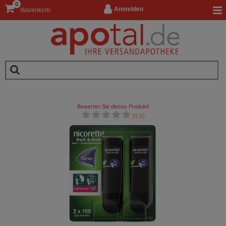
0
Anmelden
Warenkorb
Bewerten Sie dieses Produkt!
(0.0)