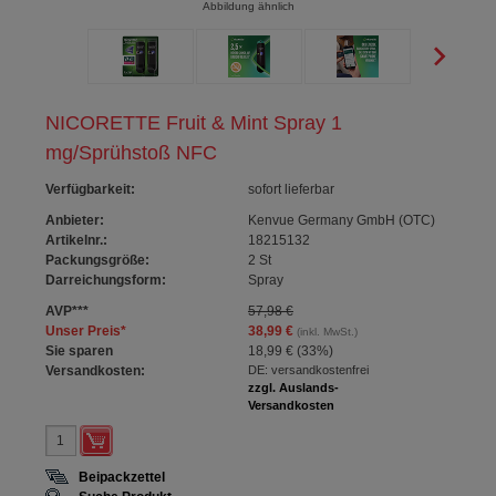
Abbildung ähnlich
NICORETTE Fruit & Mint Spray 1
mg/Sprühstoß NFC
Verfügbarkeit
:
sofort lieferbar
Anbieter:
Kenvue Germany GmbH (OTC)
Artikelnr.:
18215132
Packungsgröße:
2
St
Darreichungsform:
Spray
AVP
***
57,98 €
Unser Preis
*
38,99 €
(inkl. MwSt.)
Sie sparen
18,99 €
(
33%
)
Versandkosten:
DE: versandkostenfrei
zzgl. Auslands-
Versandkosten
Beipackzettel