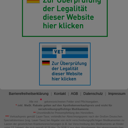
Barrierefreiheitserklärung
Kontakt
AGB
Datenschutz
Impressum
Alle mit
gekennzeichneten Felder sind Pflichtangaben.
*
inkl. MwSt. Rabatte gelten auf den Apothekenverkaufspreis und nicht für
verschreibungspflichtige Medikamente.
**
Unverbindliche Preisempfehlung des Herstellers.
***
Verkaufspreis gemäß Lauer-Taxe; verbindlicher Abrechnungspreis nach der Großen Deutschen
Spezialitätentaxe (sog. Lauer-Taxe) bei Abgabe von nicht verschreibungspflichtigen Medikamenten zu
Lasten der gesetzlichen Krankenversicherungen (z.B. bei Verschreibung des Medikaments an Kinder
unter 12 Jahren), die sich gemäß §129 Abs. 5a SGB V aus dem Abgabepreis des pharmazeutischen