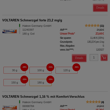
Details
VOLTAREN Schmerzgel forte 23,2 mg/g
Haleon Germany GmbH
11
11240397
AVP
***
34,90 €
Unser Preis
*
23,44 €
180
g
Gel
Sie sparen
11,46 €
(
33%
)
Grundpreis
130,22 €
pro 1 kg
Max. Abgabe:
5
verw. bis*****:
12/2027
Details
28%
31%
36%
30 g
100 g
120 g
32%
33%
150 g
180 g
VOLTAREN Schmerzgel 1,16 % mit Komfort-Verschlus
Haleon Germany GmbH
4
06998784
AVP
***
24,94 €
Unser Preis
*
15,29 €
180
g
Gel