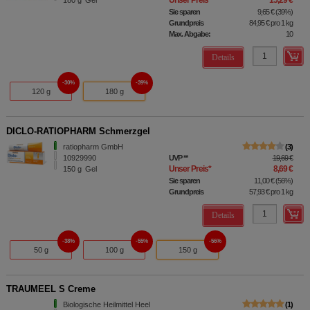
Sie sparen
9,65 €
(
39%
)
Grundpreis
84,95 €
pro 1 kg
Max. Abgabe:
10
Details
30%
39%
120 g
180 g
DICLO-RATIOPHARM Schmerzgel
ratiopharm GmbH
3
10929990
UVP
**
19,69 €
Unser Preis
*
8,69 €
150
g
Gel
Sie sparen
11,00 €
(
56%
)
Grundpreis
57,93 €
pro 1 kg
Details
38%
55%
56%
50 g
100 g
150 g
TRAUMEEL S Creme
Biologische Heilmittel Heel
1