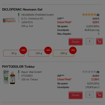
DICLOFENAC Heumann Gel
HEUMANN PHARMA GmbH
2
& Co. Generica KG
UVP
**
19,92 €
Unser Preis
*
8,09 €
10097874
200
g
Gel
Sie sparen
11,83 €
(
59%
)
Grundpreis
40,45 €
pro 1 kg
Max. Abgabe:
5
Details
60%
60%
59%
50 g
100 g
200 g
PHYTODOLOR Tinktur
Bayer Vital GmbH
0
07153853
AVP
***
25,99 €
Unser Preis
*
17,89 €
100
ml
Tinktur
Sie sparen
8,10 €
(
31%
)
Grundpreis
178,90 €
pro 1 l
Details