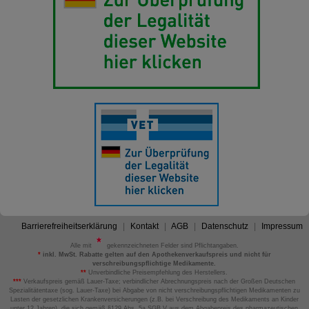
Barrierefreiheitserklärung
Kontakt
AGB
Datenschutz
Impressum
Alle mit
gekennzeichneten Felder sind Pflichtangaben.
*
inkl. MwSt. Rabatte gelten auf den Apothekenverkaufspreis und nicht für
verschreibungspflichtige Medikamente.
**
Unverbindliche Preisempfehlung des Herstellers.
***
Verkaufspreis gemäß Lauer-Taxe; verbindlicher Abrechnungspreis nach der Großen Deutschen
Spezialitätentaxe (sog. Lauer-Taxe) bei Abgabe von nicht verschreibungspflichtigen Medikamenten zu
Lasten der gesetzlichen Krankenversicherungen (z.B. bei Verschreibung des Medikaments an Kinder
unter 12 Jahren), die sich gemäß §129 Abs. 5a SGB V aus dem Abgabepreis des pharmazeutischen