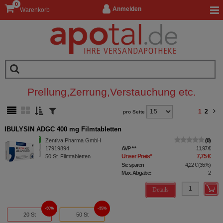
0
Anmelden
Warenkorb
Prellung,Zerrung,Verstauchung etc.
1
2
pro Seite
IBULYSIN ADGC 400 mg Filmtabletten
Zentiva Pharma GmbH
0
17919894
AVP
***
11,97 €
Unser Preis
*
7,75 €
50
St
Filmtabletten
Sie sparen
4,22 €
(
35%
)
Max. Abgabe:
2
Details
30%
35%
20 St
50 St