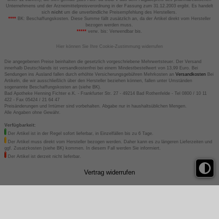
Unternehmens und der Arzneimittelpreisverordnung in der Fassung zum 31.12.2003 ergibt. Es handelt
sich
nicht
um die unverbindliche Preisempfehlung des Herstellers.
****
BK: Beschaffungskosten. Diese Summe fällt zusätzlich an, da der Artikel direkt vom Hersteller
bezogen werden muss.
*****
verw. bis: Verwendbar bis.
Hier können Sie Ihre Cookie-Zustimmung widerrufen
Die angegebenen Preise beinhalten die gesetzlich vorgeschriebene Mehrwertsteuer. Der Versand
innerhalb Deutschlands ist versandkostenfrei bei einem Mindestbestellwert von 13,99 Euro. Bei
Sendungen ins Ausland fallen durch erhöhte Versicherungsgebühren Mehrkosten an
Versandkosten
Bei
Artikeln, die wir ausschließlich über den Hersteller beziehen können, fallen unter Umständen
sogenannte Beschaffungskosten an (siehe BK).
Bad Apotheke Henning Fichter e.K. - Frankfurter Str. 27 - 49214 Bad Rothenfelde - Tel 0800 / 10 11
422 - Fax 05424 / 21 64 47
Preisänderungen und Irrtümer sind vorbehalten. Abgabe nur in haushaltsüblichen Mengen.
Alle Angaben ohne Gewähr.
Verfügbarkeit:
Der Artikel ist in der Regel sofort lieferbar, in Einzelfällen bis zu 6 Tage.
Der Artikel muss direkt vom Hersteller bezogen werden. Daher kann es zu längeren Lieferzeiten und
ggf. Zusatzkosten (siehe BK) kommen. In diesem Fall werden Sie informiert.
Der Artikel ist derzeit nicht lieferbar.
Vertrag widerrufen