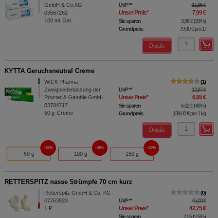
GmbH & Co.KG
UVP
**
11,95 €
Unser Preis
*
7,99 €
03567262
100
ml
Gel
Sie sparen
3,96 €
(
33%
)
Grundpreis
79,90 €
pro 1 l
Details
KYTTA Geruchsneutral Creme
WICK Pharma -
1
Zweigniederlassung der
UVP
**
12,97 €
Unser Preis
*
6,95 €
Procter & Gamble GmbH
03784717
Sie sparen
6,02 €
(
46%
)
50
g
Creme
Grundpreis
139,00 €
pro 1 kg
Details
46%
40%
38%
50 g
100 g
150 g
RETTERSPITZ nasse Strümpfe 70 cm kurz
Retterspitz GmbH & Co. KG
0
07263820
UVP
**
45,00 €
Unser Preis
*
42,75 €
1
P
Sie sparen
2,25 €
(
5%
)