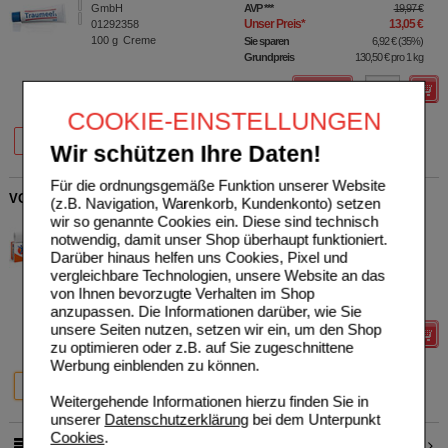
GmbH
AVP
***
19,97 €
Unser Preis
*
13,05 €
01292358
100
g
Creme
Sie sparen
6,92 €
(
35%
)
Grundpreis
130,50 €
pro 1 kg
Details
COOKIE-EINSTELLUNGEN
20%
35%
20%
50 g
100 g
850 g
Wir schützen Ihre Daten!
Für die ordnungsgemäße Funktion unserer Website
VOLTAREN Schmerzgel 1,16 %
(z.B. Navigation, Warenkorb, Kundenkonto) setzen
wir so genannte Cookies ein. Diese sind technisch
Haleon Germany GmbH
2
notwendig, damit unser Shop überhaupt funktioniert.
00458532
AVP
***
19,49 €
Unser Preis
*
13,69 €
120
g
Gel
Darüber hinaus helfen uns Cookies, Pixel und
Sie sparen
5,80 €
(
30%
)
vergleichbare Technologien, unsere Website an das
Grundpreis
114,08 €
pro 1 kg
von Ihnen bevorzugte Verhalten im Shop
Max. Abgabe:
10
anzupassen. Die Informationen darüber, wie Sie
unsere Seiten nutzen, setzen wir ein, um den Shop
Details
zu optimieren oder z.B. auf Sie zugeschnittene
Werbung einblenden zu können.
30%
39%
120 g
180 g
Weitergehende Informationen hierzu finden Sie in
unserer
Datenschutzerklärung
bei dem Unterpunkt
Cookies
.
1
2
pro Seite