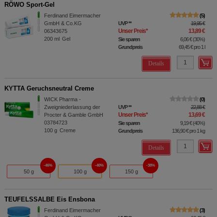
RÖWO Sport-Gel
Ferdinand Eimermacher
5
GmbH & Co.KG
UVP
**
19,95 €
Unser Preis
*
13,89 €
06343675
200
ml
Gel
Sie sparen
6,06 €
(
30%
)
Grundpreis
69,45 €
pro 1 l
Details
KYTTA Geruchsneutral Creme
WICK Pharma -
0
Zweigniederlassung der
UVP
**
22,88 €
Unser Preis
*
13,69 €
Procter & Gamble GmbH
03784723
Sie sparen
9,19 €
(
40%
)
100
g
Creme
Grundpreis
136,90 €
pro 1 kg
Details
46%
40%
38%
50 g
100 g
150 g
TEUFELSSALBE Eis Ensbona
Ferdinand Eimermacher
3