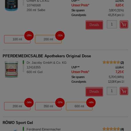
GmbH & Co.KG
UVP
**
12,45 €
Unser Preis
*
8,65 €
10746568
200
ml
Salbe
Sie sparen
3,80 €
(
31%
)
Grundpreis
43,25 €
pro 1 l
Details
29%
31%
100 ml
200 ml
PFERDEMEDICSALBE Apothekers Original Dose
Dr. Jacoby GmbH & Co. KG
2
12416355
UVP
**
12,95 €
Unser Preis
*
7,25 €
600
ml
Gel
Sie sparen
5,70 €
(
44%
)
Grundpreis
12,08 €
pro 1 l
Details
34%
37%
44%
200 ml
350 ml
600 ml
RÖWO Sport Gel
Ferdinand Eimermacher
4