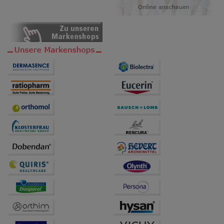
Verhaltensweisen (z.B. Spracheinstellung)
anzupassen. Komfort-Cookies ermöglichen es uns
auch auf Ihre Bedürfnisse zugeschrittene Inhalte
anzuzeigen und unser Partnerprogramm zu
betreiben.
Statistik & Tracking:
Hierüber lassen sich
Informationen über die Art und Weise der Nutzung
unserer Website sammeln, mit deren Hilfe wir unsere
Website weiter für Sie optimieren können, den Inhalt
auf unserer Website aber auch die Werbung auf
Drittseiten möglichst relevant für Sie zu gestalten.
Bitte beachten Sie, dass Daten hierfür teilweise an
Dritte wie z.B. Google oder soziale Medien
übertragen werden.