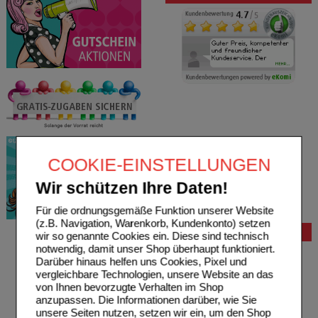
COOKIE-EINSTELLUNGEN
Wir schützen Ihre Daten!
Für die ordnungsgemäße Funktion unserer Website
(z.B. Navigation, Warenkorb, Kundenkonto) setzen
Bestellung
wir so genannte Cookies ein. Diese sind technisch
notwendig, damit unser Shop überhaupt funktioniert.
Hilfe zur Anmeldung
Darüber hinaus helfen uns Cookies, Pixel und
Hilfe zum Bestellvorgang
vergleichbare Technologien, unsere Website an das
Zahlungsmöglichkeiten
von Ihnen bevorzugte Verhalten im Shop
Rezepte einlösen
anzupassen. Die Informationen darüber, wie Sie
Freiumschläge anfordern
unsere Seiten nutzen, setzen wir ein, um den Shop
Freiumschläge downloaden