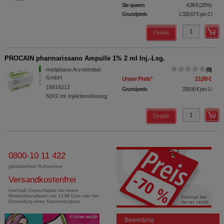
Sie sparen
4,99 €
(
20%
)
Grundpreis
1.330,67 €
pro 1 l
Details
PROCAIN pharmarissano Ampulle 1% 2 ml Inj.-Lsg.
medphano Arzneimittel
0
GmbH
Unser Preis
*
33,99 €
16816212
Grundpreis
339,90 €
pro 1 l
50X2
ml
Injektionslösung
Details
0800-10 11 422
gebührenfreie Rufnummer
Versandkostenfrei
innerhalb Deutschlands bei einem
Mindestbestellwert von 13,99 Euro oder bei
Einsendung eines Kassenrezeptes
Bewertung