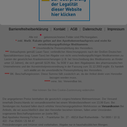
Barrierefreiheitserklärung
Kontakt
AGB
Datenschutz
Impressum
Alle mit
gekennzeichneten Felder sind Pflichtangaben.
*
inkl. MwSt. Rabatte gelten auf den Apothekenverkaufspreis und nicht für
verschreibungspflichtige Medikamente.
**
Unverbindliche Preisempfehlung des Herstellers.
***
Verkaufspreis gemäß Lauer-Taxe; verbindlicher Abrechnungspreis nach der Großen Deutschen
Spezialitätentaxe (sog. Lauer-Taxe) bei Abgabe von nicht verschreibungspflichtigen Medikamenten zu
Lasten der gesetzlichen Krankenversicherungen (z.B. bei Verschreibung des Medikaments an Kinder
unter 12 Jahren), die sich gemäß §129 Abs. 5a SGB V aus dem Abgabepreis des pharmazeutischen
Unternehmens und der Arzneimittelpreisverordnung in der Fassung zum 31.12.2003 ergibt. Es handelt
sich
nicht
um die unverbindliche Preisempfehlung des Herstellers.
****
BK: Beschaffungskosten. Diese Summe fällt zusätzlich an, da der Artikel direkt vom Hersteller
bezogen werden muss.
*****
verw. bis: Verwendbar bis.
Hier können Sie Ihre Cookie-Zustimmung widerrufen
Die angegebenen Preise beinhalten die gesetzlich vorgeschriebene Mehrwertsteuer. Der Versand
innerhalb Deutschlands ist versandkostenfrei bei einem Mindestbestellwert von 13,99 Euro. Bei
Sendungen ins Ausland fallen durch erhöhte Versicherungsgebühren Mehrkosten an
Versandkosten
Bei
Artikeln, die wir ausschließlich über den Hersteller beziehen können, fallen unter Umständen
sogenannte Beschaffungskosten an (siehe BK).
Bad Apotheke Henning Fichter e.K. - Frankfurter Str. 27 - 49214 Bad Rothenfelde - Tel 0800 / 10 11
422 - Fax 05424 / 21 64 47
Preisänderungen und Irrtümer sind vorbehalten. Abgabe nur in haushaltsüblichen Mengen.