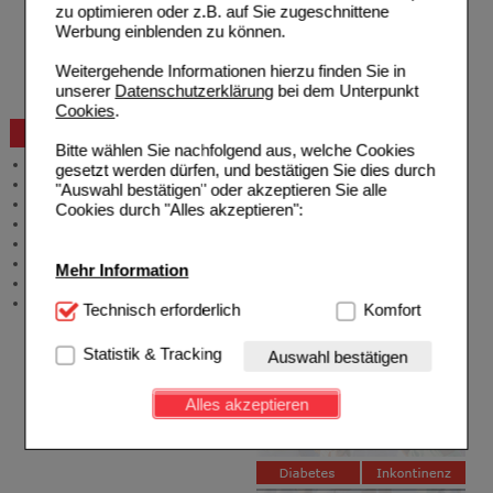
zu optimieren oder z.B. auf Sie zugeschnittene
Auslandsbestellung
Werbung einblenden zu können.
Reklamation
Widerrufsformular
Weitergehende Informationen hierzu finden Sie in
Problembehebung
unserer
Datenschutzerklärung
bei dem Unterpunkt
Bestellschein
Cookies
.
Beratung und Service
Bitte wählen Sie nachfolgend aus, welche Cookies
Allgemeine Information
gesetzt werden dürfen, und bestätigen Sie dies durch
Produktberatung
"Auswahl bestätigen" oder akzeptieren Sie alle
Meldung Arzneimittelrisiken
Cookies durch "Alles akzeptieren":
Zuzahlungsfreie Arzneien
Angebote & Downloads
Newsletter
Mehr Information
Neukundenprämie
Stellenangebote
Technisch Notwendig:
Technisch erforderlich
Hierbei handelt es sich um
Komfort
Cookies, die für die Grundfunktionen unserer
Website notwendig sind (z.B. Navigation, Warenkorb,
Statistik & Tracking
Auswahl bestätigen
Kundenkonto), weshalb auf diese nicht verzichtet
werden kann.
Alles akzeptieren
Komfort:
Diese Cookies werden genutzt um das
Einkaufserlebnis noch ansprechender zu gestalten,
beispielsweise für die Wiedererkennung des
Besuchers oder unsere Seite an bevorzugte