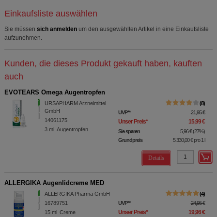
Einkaufsliste auswählen
Sie müssen
sich anmelden
um den ausgewählten Artikel in eine Einkaufsliste
aufzunehmen.
Kunden, die dieses Produkt gekauft haben, kauften
auch
EVOTEARS Omega Augentropfen
URSAPHARM Arzneimittel
8
GmbH
UVP
**
21,95 €
14061175
Unser Preis
*
15,99 €
3
ml
Augentropfen
Sie sparen
5,96 €
(
27%
)
Grundpreis
5.330,00 €
pro 1 l
Details
ALLERGIKA Augenlidcreme MED
ALLERGIKA Pharma GmbH
4
16789751
UVP
**
24,95 €
Unser Preis
*
19,96 €
15
ml
Creme