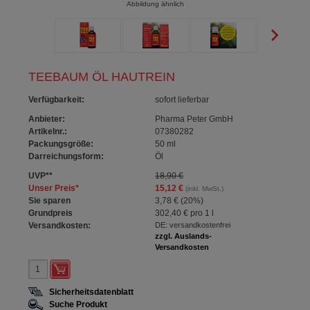
Abbildung ähnlich
TEEBAUM ÖL HAUTREIN
Verfügbarkeit
:
sofort lieferbar
Anbieter:
Pharma Peter GmbH
Artikelnr.:
07380282
Packungsgröße:
50
ml
Darreichungsform:
Öl
UVP
**
18,90 €
Unser Preis
*
15,12 €
(inkl. MwSt.)
Sie sparen
3,78 €
(
20%
)
Grundpreis
302,40 €
pro 1 l
Versandkosten:
DE: versandkostenfrei
zzgl. Auslands-
Versandkosten
Sicherheitsdatenblatt
Suche Produkt