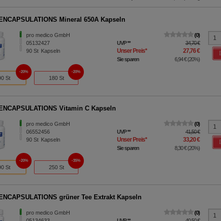
ENCAPSULATIONS Mineral 650A Kapseln
pro medico GmbH
0
05132427
UVP
**
34,70 €
Unser Preis
*
27,76 €
90
St
Kapseln
Sie sparen
6,94 €
(
20%
)
20%
20%
90 St
180 St
ENCAPSULATIONS Vitamin C Kapseln
pro medico GmbH
0
06552456
UVP
**
41,50 €
Unser Preis
*
33,20 €
90
St
Kapseln
Sie sparen
8,30 €
(
20%
)
20%
35%
90 St
250 St
NCAPSULATIONS grüner Tee Extrakt Kapseln
pro medico GmbH
0
05134633
UVP
**
40,50 €