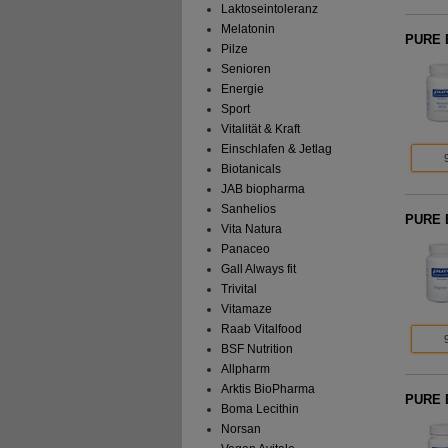
Laktoseintoleranz
Melatonin
PURE 
Pilze
Senioren
Energie
Sport
Vitalität & Kraft
Einschlafen & Jetlag
Biotanicals
JAB biopharma
Sanhelios
PURE 
Vita Natura
Panaceo
Gall Always fit
Trivital
Vitamaze
Raab Vitalfood
BSF Nutrition
Allpharm
Arktis BioPharma
PURE E
Boma Lecithin
Norsan