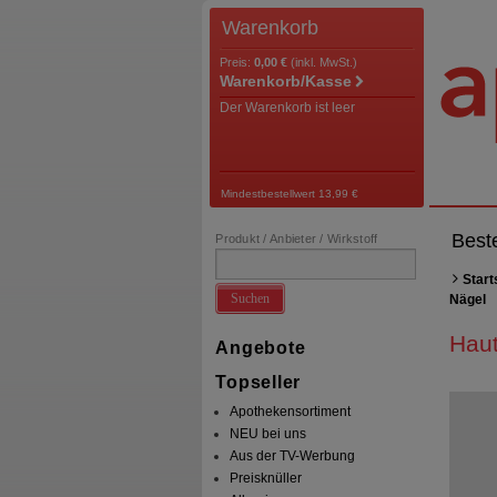
Warenkorb
Preis:
0,00 €
(inkl. MwSt.)
Warenkorb/Kasse
Der Warenkorb ist leer
Mindestbestellwert 13,99 €
Best
Produkt / Anbieter / Wirkstoff
Start
Suchen
Nägel
Haut
Angebote
Topseller
Apothekensortiment
NEU bei uns
Aus der TV-Werbung
Preisknüller