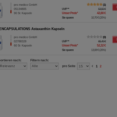
pro medico GmbH
1
05134805
UVP
**
53,50 €
Unser Preis
*
42,80 €
90
St
Kapseln
Sie sparen
10,70 €
(
20%
)
ENCAPSULATIONS Astaxanthin Kapseln
pro medico GmbH
0
02788328
UVP
**
65,40 €
Unser Preis
*
52,32 €
60
St
Kapseln
Sie sparen
13,08 €
(
20%
)
Sortieren nach:
Filtern nach:
pro Seite
1
2