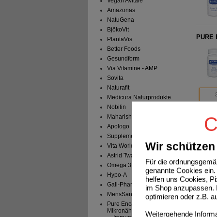
Vegan Avitale
Amazonas
NatuGena
BjökoVit
PURE 
PlantaVis
Better Foods
Gesundform
Via Vitamine - AMP
Sovita
Naturafit
Medicura Naturprodukte
Nobilin
Maharishi Ayu. Pro.
C
PURE 
Apologo
Supplementa
Wir schützen 
Vita World
Astrid Twardy
Für die ordnungsgemäß
Omega 3
genannte Cookies ein. 
Hypo-A
helfen uns Cookies, P
PURE 
Gall-Pharma
im Shop anzupassen. D
MensSana
optimieren oder z.B. 
Pure Encapsulations -
Mikronährstoffe
Weitergehende Informat