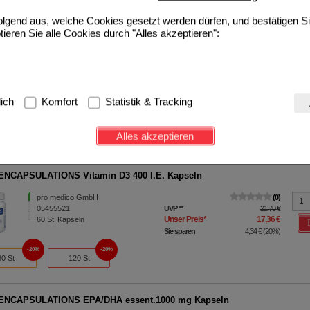
Sie sparen
13,78 €
(
20%
)
folgend aus, welche Cookies gesetzt werden dürfen, und bestätigen S
Grundpreis
275,60 €
pro 1 l
tieren Sie alle Cookies durch "Alles akzeptieren":
ENCAPSULATIONS Hyaluronsäure Kapseln
pro medico GmbH
0
10756420
UVP
**
39,20 €
Unser Preis
*
31,36 €
g:
Hierbei handelt es sich um Cookies, die für die Grundfunktionen u
30
St
Kapseln
lich
Komfort
Statistik & Tracking
Sie sparen
7,84 €
(
20%
)
avigation, Warenkorb, Kundenkonto), weshalb auf diese nicht verzich
20%
20%
s werden genutzt um das Einkaufserlebnis noch ansprechender zu g
30 St
60 St
Alles akzeptieren
e Wiedererkennung des Besuchers oder unsere Seite an bevorzugte Ve
zupassen. Komfort-Cookies ermöglichen es uns auch auf Ihre Bedürf
d unser Partnerprogramm zu betreiben.
NCAPSULATIONS Vitamin D3 400 I.E. Kapseln
ierüber lassen sich Informationen über die Art und Weise der Nutzu
pro medico GmbH
0
fe wir unsere Website weiter für Sie optimieren können, den Inhalt a
05455521
UVP
**
21,70 €
Unser Preis
*
17,36 €
ittseiten möglichst relevant für Sie zu gestalten. Bitte beachten Sie
60
St
Kapseln
Sie sparen
4,34 €
(
20%
)
e z.B. Google oder soziale Medien übertragen werden.
20%
20%
60 St
120 St
ENCAPSULATIONS EPA/DHA essent.1000 mg Kapseln