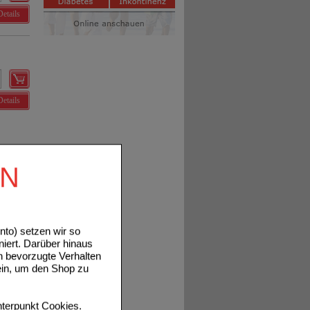
Details
Details
EN
Details
to) setzen wir so
niert. Darüber hinaus
n bevorzugte Verhalten
ein, um den Shop zu
terpunkt
Cookies
.