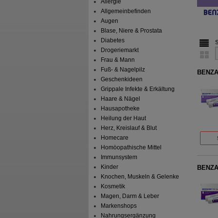
Allergie
Allgemeinbefinden
Augen
Blase, Niere & Prostata
Diabetes
Drogeriemarkt
Frau & Mann
Fuß- & Nagelpilz
BENZA
Geschenkideen
Grippale Infekte & Erkältung
Haare & Nägel
Hausapotheke
Heilung der Haut
Herz, Kreislauf & Blut
Homecare
Homöopathische Mittel
Immunsystem
Kinder
BENZA
Knochen, Muskeln & Gelenke
Kosmetik
Magen, Darm & Leber
Markenshops
Nahrungsergänzung