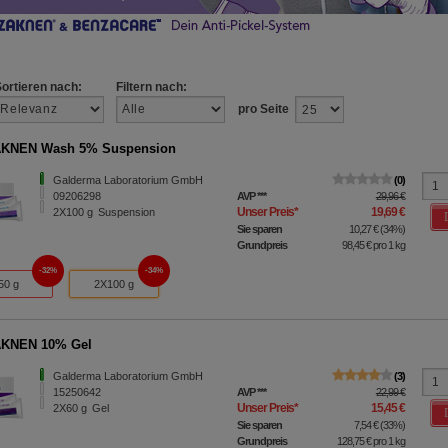
Sortieren nach:
Filtern nach:
pro Seite
KNEN Wash 5% Suspension
Galderma Laboratorium GmbH
0
09206298
AVP
***
29,96 €
Unser Preis
*
19,69 €
2X100
g
Suspension
Sie sparen
10,27 €
(
34%
)
Grundpreis
98,45 €
pro 1 kg
32%
34%
50 g
2X100 g
KNEN 10% Gel
Galderma Laboratorium GmbH
3
15250642
AVP
***
22,99 €
Unser Preis
*
15,45 €
2X60
g
Gel
Sie sparen
7,54 €
(
33%
)
Grundpreis
128,75 €
pro 1 kg