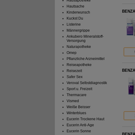
Hausapotheke
Hautsache
BENZA
Kinderwunsch
Kuckst Du
Listerine
Männergrippe
Ankubero Mineralstoff-
Versorgung
Naturapotheke
Omep
Pflanzliche Arzneimittel
Reiseapotheke
BENZA
Reisezeit
Safer Sex
Veroval Selbstdiagnostik
Sport u. Freizeit
Thermacare
Vismed
Weiße Beisser
Winterblues
Eucerin Trockene Haut
Eucerin Anti-Age
Eucerin Sonne
BENZA