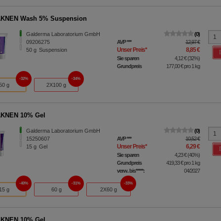
KNEN Wash 5% Suspension
Galderma Laboratorium GmbH
0
09206275
AVP
***
12,97 €
Unser Preis
*
8,85 €
50
g
Suspension
Sie sparen
4,12 €
(
32%
)
Grundpreis
177,00 €
pro 1 kg
32%
34%
50 g
2X100 g
KNEN 10% Gel
Galderma Laboratorium GmbH
0
15250607
AVP
***
10,52 €
Unser Preis
*
6,29 €
15
g
Gel
Sie sparen
4,23 €
(
40%
)
Grundpreis
419,33 €
pro 1 kg
verw. bis*****:
04/2027
40%
31%
33%
15 g
60 g
2X60 g
KNEN 10% Gel