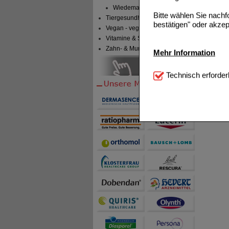
Wiedemann
Bitte wählen Sie nach
Tiergesundheit & Tierbedarf
bestätigen" oder akzep
Vegan - vegetarisch
Vitamine & Sport
Zahn- & Mundpflege
Mehr Information
Technisch Notwendi
Technisch erforder
notwendig sind (z.B. N
Komfort:
Diese Cookie
beispielsweise für di
Spracheinstellung) an
Inhalte anzuzeigen un
Statistik & Tracking:
H
sammeln, mit deren Hil
auch die Werbung auf Dr
teilweise an Dritte wi