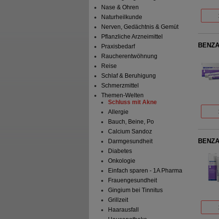
Nase & Ohren
Naturheilkunde
Nerven, Gedächtnis & Gemüt
Pflanzliche Arzneimittel
BENZA
Praxisbedarf
Raucherentwöhnung
Reise
Schlaf & Beruhigung
Schmerzmittel
Themen-Welten
Schluss mit Akne
Allergie
Bauch, Beine, Po
Calcium Sandoz
BENZA
Darmgesundheit
Diabetes
Onkologie
Einfach sparen - 1A Pharma
Frauengesundheit
Gingium bei Tinnitus
Grillzeit
Haarausfall