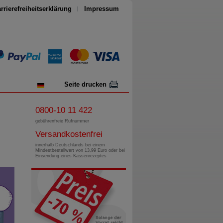
rrierefreiheitserklärung
Impressum
Seite drucken
0800-10 11 422
gebührenfreie Rufnummer
Versandkostenfrei
innerhalb Deutschlands bei einem
Mindestbestellwert von 13,99 Euro oder bei
Einsendung eines Kassenrezeptes