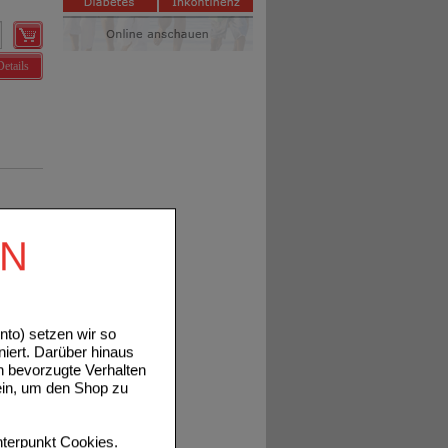
Details
EN
Details
to) setzen wir so
niert. Darüber hinaus
n bevorzugte Verhalten
ein, um den Shop zu
Details
terpunkt
Cookies
.