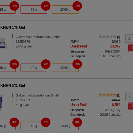
40%
31%
33%
15 g
60 g
2X60 g
KNEN 5% Gel
Galderma Laboratorium GmbH
0
15250576
AVP
***
18,98 €
Unser Preis
*
13,29 €
2X40
g
Gel
Sie sparen
5,69 €
(
30%
)
Grundpreis
166,13 €
pro 1 kg
37%
31%
30%
15 g
40 g
2X40 g
KNEN 5% Gel
Galderma Laboratorium GmbH
1
15250553
AVP
***
12,00 €
Unser Preis
*
8,25 €
40
g
Gel
Sie sparen
3,75 €
(
31%
)
Grundpreis
206,25 €
pro 1 kg
37%
31%
30%
15 g
40 g
2X40 g