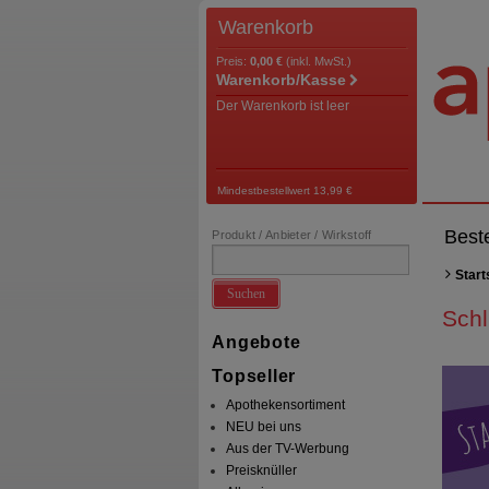
Warenkorb
Preis:
0,00 €
(inkl. MwSt.)
Warenkorb/Kasse
Der Warenkorb ist leer
Mindestbestellwert 13,99 €
Best
Produkt / Anbieter / Wirkstoff
Start
Suchen
Schl
Angebote
Topseller
Apothekensortiment
NEU bei uns
Aus der TV-Werbung
Preisknüller