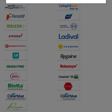
Einkaufserlebnis noch ansprechender zu gestalten,
beispielsweise für die Wiedererkennung des
Besuchers oder unsere Seite an bevorzugte
Verhaltensweisen (z.B. Spracheinstellung)
anzupassen. Komfort-Cookies ermöglichen es uns
auch auf Ihre Bedürfnisse zugeschrittene Inhalte
anzuzeigen und unser Partnerprogramm zu
betreiben.
Statistik & Tracking:
Hierüber lassen sich
Informationen über die Art und Weise der Nutzung
unserer Website sammeln, mit deren Hilfe wir unsere
Website weiter für Sie optimieren können, den Inhalt
auf unserer Website aber auch die Werbung auf
Drittseiten möglichst relevant für Sie zu gestalten.
Bitte beachten Sie, dass Daten hierfür teilweise an
Dritte wie z.B. Google oder soziale Medien
übertragen werden.