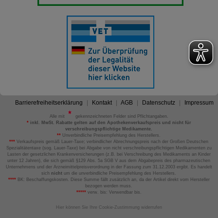
Barrierefreiheitserklärung
Kontakt
AGB
Datenschutz
Impressum
Alle mit
gekennzeichneten Felder sind Pflichtangaben.
*
inkl. MwSt. Rabatte gelten auf den Apothekenverkaufspreis und nicht für
verschreibungspflichtige Medikamente.
**
Unverbindliche Preisempfehlung des Herstellers.
***
Verkaufspreis gemäß Lauer-Taxe; verbindlicher Abrechnungspreis nach der Großen Deutschen
Spezialitätentaxe (sog. Lauer-Taxe) bei Abgabe von nicht verschreibungspflichtigen Medikamenten zu
Lasten der gesetzlichen Krankenversicherungen (z.B. bei Verschreibung des Medikaments an Kinder
unter 12 Jahren), die sich gemäß §129 Abs. 5a SGB V aus dem Abgabepreis des pharmazeutischen
Unternehmens und der Arzneimittelpreisverordnung in der Fassung zum 31.12.2003 ergibt. Es handelt
sich
nicht
um die unverbindliche Preisempfehlung des Herstellers.
****
BK: Beschaffungskosten. Diese Summe fällt zusätzlich an, da der Artikel direkt vom Hersteller
bezogen werden muss.
*****
verw. bis: Verwendbar bis.
Hier können Sie Ihre Cookie-Zustimmung widerrufen