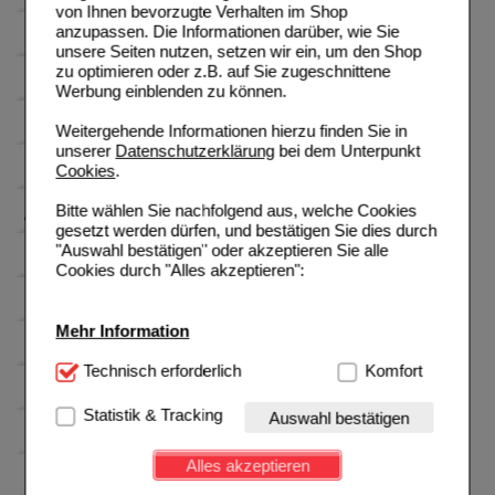
von Ihnen bevorzugte Verhalten im Shop
anzupassen. Die Informationen darüber, wie Sie
unsere Seiten nutzen, setzen wir ein, um den Shop
zu optimieren oder z.B. auf Sie zugeschnittene
Werbung einblenden zu können.
Weitergehende Informationen hierzu finden Sie in
unserer
Datenschutzerklärung
bei dem Unterpunkt
Cookies
.
Bitte wählen Sie nachfolgend aus, welche Cookies
gesetzt werden dürfen, und bestätigen Sie dies durch
"Auswahl bestätigen" oder akzeptieren Sie alle
Cookies durch "Alles akzeptieren":
Mehr Information
Technisch Notwendig:
Technisch erforderlich
Hierbei handelt es sich um
Komfort
Cookies, die für die Grundfunktionen unserer
Website notwendig sind (z.B. Navigation, Warenkorb,
Statistik & Tracking
Auswahl bestätigen
Kundenkonto), weshalb auf diese nicht verzichtet
werden kann.
Alles akzeptieren
Komfort:
Diese Cookies werden genutzt um das