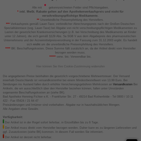
Alle mit
gekennzeichneten Felder sind Pflichtangaben.
*
inkl. MwSt. Rabatte gelten auf den Apothekenverkaufspreis und nicht für
verschreibungspflichtige Medikamente.
**
Unverbindliche Preisempfehlung des Herstellers.
***
Verkaufspreis gemäß Lauer-Taxe; verbindlicher Abrechnungspreis nach der Großen Deutschen
Spezialitätentaxe (sog. Lauer-Taxe) bei Abgabe von nicht verschreibungspflichtigen Medikamenten zu
Lasten der gesetzlichen Krankenversicherungen (z.B. bei Verschreibung des Medikaments an Kinder
unter 12 Jahren), die sich gemäß §129 Abs. 5a SGB V aus dem Abgabepreis des pharmazeutischen
Unternehmens und der Arzneimittelpreisverordnung in der Fassung zum 31.12.2003 ergibt. Es handelt
sich
nicht
um die unverbindliche Preisempfehlung des Herstellers.
****
BK: Beschaffungskosten. Diese Summe fällt zusätzlich an, da der Artikel direkt vom Hersteller
bezogen werden muss.
*****
verw. bis: Verwendbar bis.
Hier können Sie Ihre Cookie-Zustimmung widerrufen
Die angegebenen Preise beinhalten die gesetzlich vorgeschriebene Mehrwertsteuer. Der Versand
innerhalb Deutschlands ist versandkostenfrei bei einem Mindestbestellwert von 13,99 Euro. Bei
Sendungen ins Ausland fallen durch erhöhte Versicherungsgebühren Mehrkosten an
Versandkosten
Bei
Artikeln, die wir ausschließlich über den Hersteller beziehen können, fallen unter Umständen
sogenannte Beschaffungskosten an (siehe BK).
Bad Apotheke Henning Fichter e.K. - Frankfurter Str. 27 - 49214 Bad Rothenfelde - Tel 0800 / 10 11
422 - Fax 05424 / 21 64 47
Preisänderungen und Irrtümer sind vorbehalten. Abgabe nur in haushaltsüblichen Mengen.
Alle Angaben ohne Gewähr.
Verfügbarkeit:
Der Artikel ist in der Regel sofort lieferbar, in Einzelfällen bis zu 6 Tage.
Der Artikel muss direkt vom Hersteller bezogen werden. Daher kann es zu längeren Lieferzeiten und
ggf. Zusatzkosten (siehe BK) kommen. In diesem Fall werden Sie informiert.
Der Artikel ist derzeit nicht lieferbar.