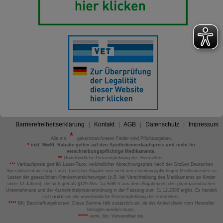
Barrierefreiheitserklärung
Kontakt
AGB
Datenschutz
Impressum
Alle mit
gekennzeichneten Felder sind Pflichtangaben.
*
inkl. MwSt. Rabatte gelten auf den Apothekenverkaufspreis und nicht für
verschreibungspflichtige Medikamente.
**
Unverbindliche Preisempfehlung des Herstellers.
***
Verkaufspreis gemäß Lauer-Taxe; verbindlicher Abrechnungspreis nach der Großen Deutschen
Spezialitätentaxe (sog. Lauer-Taxe) bei Abgabe von nicht verschreibungspflichtigen Medikamenten zu
Lasten der gesetzlichen Krankenversicherungen (z.B. bei Verschreibung des Medikaments an Kinder
unter 12 Jahren), die sich gemäß §129 Abs. 5a SGB V aus dem Abgabepreis des pharmazeutischen
Unternehmens und der Arzneimittelpreisverordnung in der Fassung zum 31.12.2003 ergibt. Es handelt
sich
nicht
um die unverbindliche Preisempfehlung des Herstellers.
****
BK: Beschaffungskosten. Diese Summe fällt zusätzlich an, da der Artikel direkt vom Hersteller
bezogen werden muss.
*****
verw. bis: Verwendbar bis.