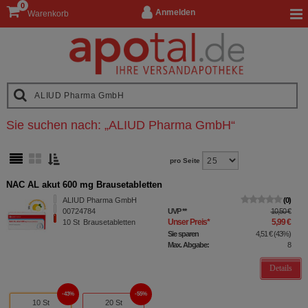
0
Anmelden
Warenkorb
Sie suchen nach:
„
ALIUD Pharma GmbH
“
pro Seite
NAC AL akut 600 mg Brausetabletten
ALIUD Pharma GmbH
0
00724784
UVP
**
10,50 €
Unser Preis
*
5,99 €
10
St
Brausetabletten
Sie sparen
4,51 €
(
43%
)
Max. Abgabe:
8
Details
43%
55%
10 St
20 St