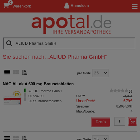
0
Anmelden
Warenkorb
Sie suchen nach:
„
ALIUD Pharma GmbH
“
pro Seite
NAC AL akut 600 mg Brausetabletten
ALIUD Pharma GmbH
0
00724790
UVP
**
14,99 €
Unser Preis
*
6,79 €
20
St
Brausetabletten
Sie sparen
8,20 €
(
55%
)
Max. Abgabe:
4
Details
pro Seite