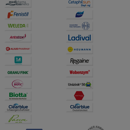
auf unserer Website aber auch die Werbung auf
Drittseiten möglichst relevant für Sie zu gestalten.
Bitte beachten Sie, dass Daten hierfür teilweise an
Dritte wie z.B. Google oder soziale Medien
übertragen werden.