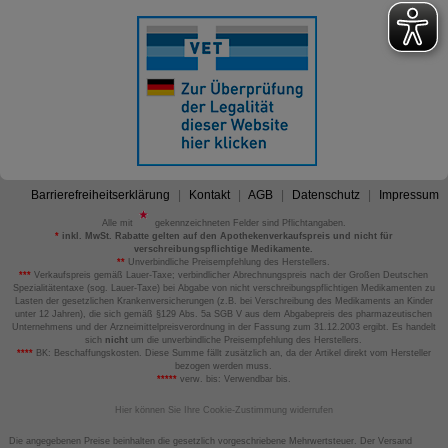
Barrierefreiheitserklärung
Kontakt
AGB
Datenschutz
Impressum
Alle mit
gekennzeichneten Felder sind Pflichtangaben.
*
inkl. MwSt. Rabatte gelten auf den Apothekenverkaufspreis und nicht für
verschreibungspflichtige Medikamente.
**
Unverbindliche Preisempfehlung des Herstellers.
***
Verkaufspreis gemäß Lauer-Taxe; verbindlicher Abrechnungspreis nach der Großen Deutschen
Spezialitätentaxe (sog. Lauer-Taxe) bei Abgabe von nicht verschreibungspflichtigen Medikamenten zu
Lasten der gesetzlichen Krankenversicherungen (z.B. bei Verschreibung des Medikaments an Kinder
unter 12 Jahren), die sich gemäß §129 Abs. 5a SGB V aus dem Abgabepreis des pharmazeutischen
Unternehmens und der Arzneimittelpreisverordnung in der Fassung zum 31.12.2003 ergibt. Es handelt
sich
nicht
um die unverbindliche Preisempfehlung des Herstellers.
****
BK: Beschaffungskosten. Diese Summe fällt zusätzlich an, da der Artikel direkt vom Hersteller
bezogen werden muss.
*****
verw. bis: Verwendbar bis.
Hier können Sie Ihre Cookie-Zustimmung widerrufen
Die angegebenen Preise beinhalten die gesetzlich vorgeschriebene Mehrwertsteuer. Der Versand